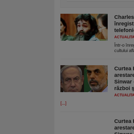
Charles
înregis
telefoni
ACTUALIT
Într-o înr
cultului af
Curtea 
arestar
Sinwar 
război 
ACTUALIT
[...]
Curtea 
arestar