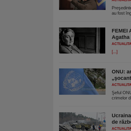
ACTUALIT
Preşedinte
au fost îng
FEMEI A
Agatha 
ACTUALIT
[...]
ONU: am
„şocan
ACTUALIT
Şeful ONU
crimelor d
Ucraina
de răzb
ACTUALIT