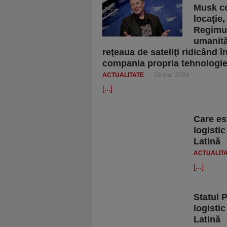
Musk co
locaţie
Regimur
umanită
reţeaua de sateliţi ridicând î
compania propria tehnologi
ACTUALITATE
26 mar 2024
[...]
Care es
logisti
Latină
ACTUALIT
[...]
Statul 
logisti
Latină