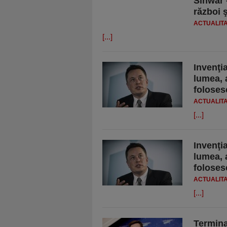
Sinwar 
război 
ACTUALIT
[...]
Invenţi
lumea, 
foloses
ACTUALIT
[...]
Invenţi
lumea, 
foloses
ACTUALIT
[...]
Termina