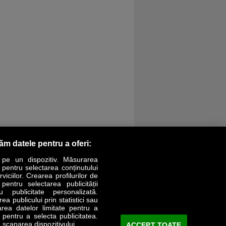
răm datele pentru a oferi:
 pe un dispozitiv. Măsurarea
r pentru selectarea conținutului
iciilor. Crearea profilurilor de
 pentru selectarea publicității
LIFESTYLE
SPECIAL
OPINII
u publicitate personalizată.
a publicului prin statistici sau
area datelor limitate pentru a
Revista Business Magazin
e pentru a selecta publicitatea.
 scanarea dispozitivului.
ACCEPT TOATE