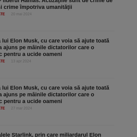
- liderul Hamas. Acuzaţiile sunt de crime de
şi crime împotriva umanităţii
ATE
20 mai 2024
a lui Elon Musk, cu care voia să ajute toată
a ajuns pe mâinile dictatorilor care o
c pentru a ucide oameni
ATE
13 apr 2024
a lui Elon Musk, cu care voia să ajute toată
a ajuns pe mâinile dictatorilor care o
c pentru a ucide oameni
ATE
27 mar 2024
lele Starlink, prin care miliardarul Elon