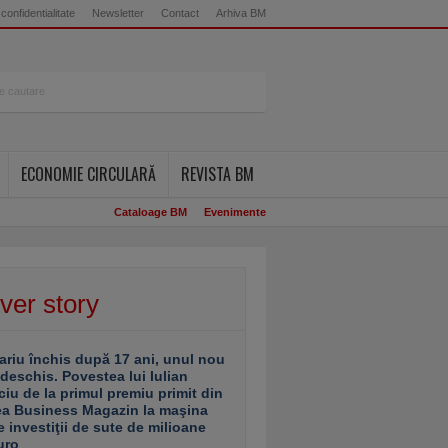
 confidentialitate
Newsletter
Contact
Arhiva BM
ECONOMIE CIRCULARĂ
REVISTA BM
Cataloage BM
Evenimente
ver story
ariu închis după 17 ani, unul nou
 deschis. Povestea lui Iulian
ciu de la primul premiu primit din
ea Business Magazin la maşina
e investiţii de sute de milioane
uro