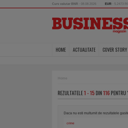
Curs valutar BNR
- 08.08.2026
EUR
- 5.2473 
HOME
ACTUALITATE
COVER STORY
Home
REZULTATELE
1 - 15
DIN
116
PENTRU 
Daca nu esti multumit de rezultatele gasi