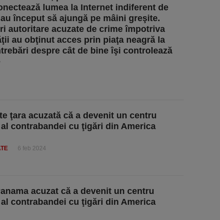
nectează lumea la Internet indiferent de
, au început să ajungă pe mâini greşite.
i autoritare acuzate de crime împotriva
ţii au obţinut acces prin piaţa neagră la
ntrebări despre cât de bine îşi controlează
e
te ţara acuzată că a devenit un centru
c al contrabandei cu ţigări din America
ATE
6 feb 2024
Panama acuzat că a devenit un centru
c al contrabandei cu ţigări din America