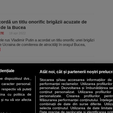
ordă un titlu onorific brigăzii acuzate de
 de la Bucea
ATE
18 apr 2022
le rus Vladimir Putin a acordat un titlu onorific unei brigăzi
 Ucraina de comiterea de atrocităţi în oraşul Bucea,
]
PAGINA URMĂTOARE »
dențiale
Atât noi, cât și partenerii noștri preluc
 dispozitivul dvs.,
Stocarea și/sau accesarea informațiilor de
u caracter personal.
performanței reclamelor. Utilizarea profilurilo
personalizat. Dezvoltarea și îmbunătățirea serv
 respectiv vă puteți
conținut personalizat. Utilizarea profilurilor
VER STORY
LIDERI
ANALIZE
HI-TECH
MEET THE CEO
ina cu politica de
personalizate. Crearea profilurilor pentr
i și nu vă vor afecta
Măsurarea performanței conținutului. Înțelegere
combinații de date din surse diferite. Utiliz
uri utile
Servicii
selecta conținutul. Utilizarea de date limitat
Date precise de geolocație și identificarea prin