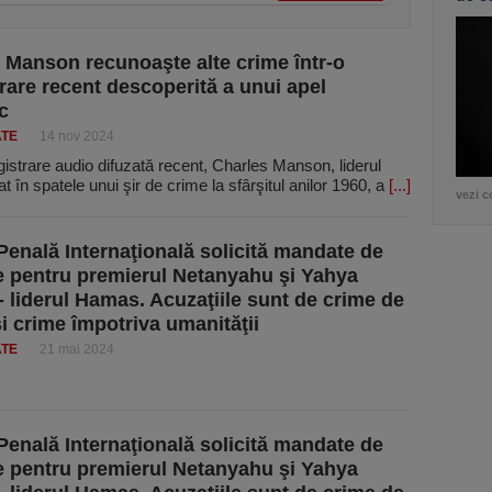
 Manson recunoaşte alte crime într-o
trare recent descoperită a unui apel
c
ATE
14 nov 2024
egistrare audio difuzată recent, Charles Manson, liderul
lat în spatele unui şir de crime la sfârşitul anilor 1960, a
[...]
vezi c
Penală Internaţională solicită mandate de
e pentru premierul Netanyahu şi Yahya
- liderul Hamas. Acuzaţiile sunt de crime de
şi crime împotriva umanităţii
ATE
21 mai 2024
Penală Internaţională solicită mandate de
e pentru premierul Netanyahu şi Yahya