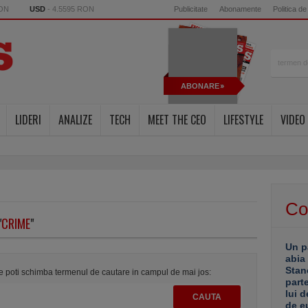
RON
USD
- 4.5595 RON
Publicitate
Abonamente
Politica de
ABONARE
LIDERI
ANALIZE
TECH
MEET THE CEO
LIFESTYLE
VIDEO
Co
"
CRIME
"
Un p
abia
Stan
te poti schimba termenul de cautare in campul de mai jos:
part
lui d
de e