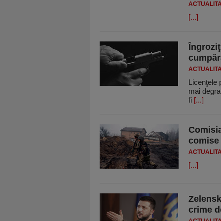
ACTUALIT
[...]
Îngrozi
cumpără
ACTUALIT
Licenţele 
mai degrab
fi
[...]
Comisia
comise 
ACTUALIT
[...]
Zelensk
crime d