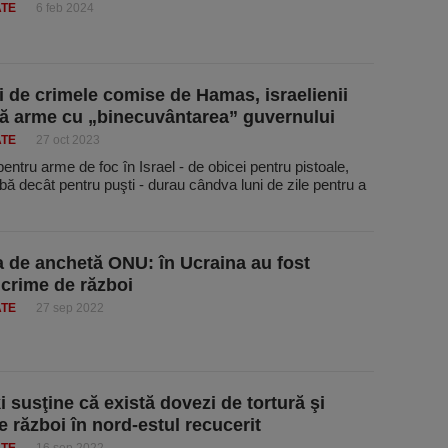
ATE
6 feb 2024
ţi de crimele comise de Hamas, israelienii
 arme cu „binecuvântarea” guvernului
ATE
27 oct 2023
pentru arme de foc în Israel - de obicei pentru pistoale,
ă decât pentru puşti - durau cândva luni de zile pentru a
 de anchetă ONU: în Ucraina au fost
crime de război
ATE
27 sep 2022
i susţine că există dovezi de tortură şi
e război în nord-estul recucerit