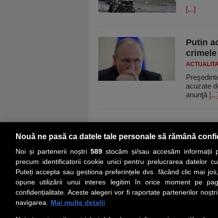
[...]
Putin ac
crimele
ACTUALIT
Preşedinte
acuzate de
anunţă
[...
Nouă ne pasă ca datele tale personale să rămână confi
Noi și partenerii noștri
589
stocăm și/sau accesăm informații pe
precum identificatorii cookie unici pentru prelucrarea datelor c
Puteți accepta sau gestiona preferințele dvs. făcând clic mai jos,
PRIMA PAGINĂ
ACTUALITATE
CO
opune utilizării unui interes legitim în orice moment pe pag
confidențialitate. Aceste alegeri vor fi raportate partenerilor noștr
navigarea.
Mai multe detalii
Social
Link-