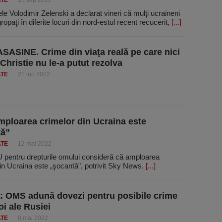
ATE
16 sep 2022
le Volodimir Zelenski a declarat vineri că mulţi ucraineni
ropaţi în diferite locuri din nord-estul recent recucerit,
[...]
SASINE. Crime din viaţa reală pe care nici
Christie nu le-a putut rezolva
ATE
21 iun 2022
ploarea crimelor din Ucraina este
tă”
ATE
12 mai 2022
 pentru drepturile omului consideră că amploarea
in Ucraina este „şocantă", potrivit Sky News.
[...]
: OMS adună dovezi pentru posibile crime
oi ale Rusiei
ATE
8 mai 2022