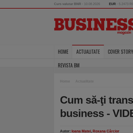
Curs valutar BNR
- 10.08.2026
EUR
- 5.2473 
HOME
ACTUALITATE
COVER STOR
REVISTA BM
Home
Actualitate
Cum să-ţi trans
business - VI
Autor:
Ioana Matei
,
Roxana Cârcior