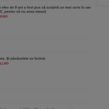
 elev de 9 ani a fost pus să susţină un test scris în aer
-1°C, pentru că nu avea mască
O.RO
ste. Şi păcănelele se închid.
LL.RO