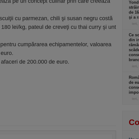
ză pe un concept culinar prin care creează
Yonde
străi
de 16
şi a 
iscuiţii cu parmezan, chili şi susan negru costă
ieri,
i 180 lei/kg, pateul de creveţi cu thai curry şi unt
Ce so
din i
i pentru cumpărarea echipamentelor, valoarea
rămân
scăde
 euro.
consu
brand
 afaceri de 200.000 de euro.
ieri,
Româ
de eu
conse
impor
ieri,
Co