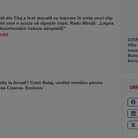
ă din Cluj a fost atacată cu topoare în urma unui clip
ok care o acuza că răpește copii. Radu Miruță: „Legea
dezinformării trebuie adoptată!”
S.RO
COVE
Alfa
tran
Boto
burs
alty la Assad? Cristi Balaj, verdict nemilos pentru
UR
tea Craiova. Exclusiv