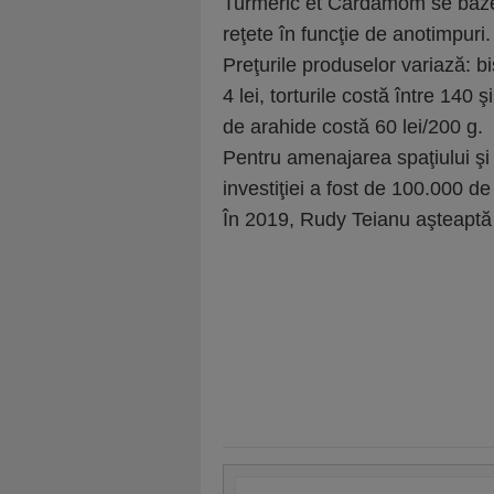
Turmeric et Cardamom se bazea
reţete în funcţie de anotimpuri.
Preţurile produselor variază: b
4 lei, torturile costă între 140 ş
de arahide costă 60 lei/200 g.
Pentru amenajarea spaţiului ş
investiţiei a fost de 100.000 de
În 2019, Rudy Teianu aşteaptă