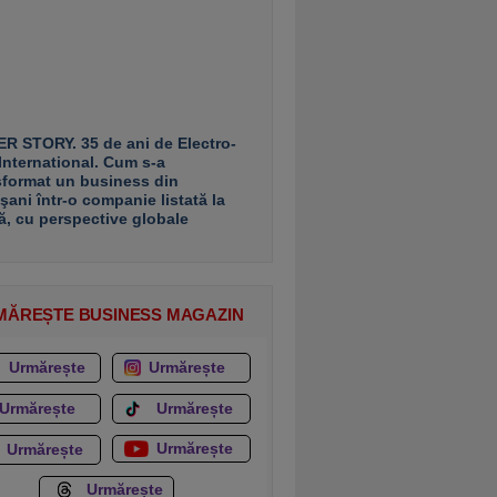
R STORY. 35 de ani de Electro-
 International. Cum s-a
sformat un business din
şani într-o companie listată la
ă, cu perspective globale
MĂREȘTE BUSINESS MAGAZIN
Urmărește
Urmărește
Urmărește
Urmărește
Urmărește
Urmărește
Urmărește