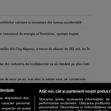
liticilor valutare şi monetare din lumea occidentală
din consumul de energie al României, opreşte treptat
răin din Cluj-Napoca, a trecut de afaceri de 161 mil. lei în
er din industria de încălţăminte ca să rămână pe plus într-
 de euro pe an, mai ales în salate vara, iar conservele
dențiale
Atât noi, cât și partenerii noștri preluc
 dispozitivul dvs.,
Stocarea și/sau accesarea informațiilor de
u caracter personal.
performanței reclamelor. Utilizarea profilurilo
personalizat. Dezvoltarea și îmbunătățirea serv
 respectiv vă puteți
conținut personalizat. Utilizarea profilurilor