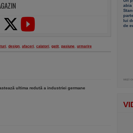
Un p
AGAZIN
abia
Stan
part
lui d
de e
turi
,
design
,
afaceri
,
calatori
,
gatit
,
pasiune
,
urmarire
vezi c
stează ultima redută a industriei germane
VI