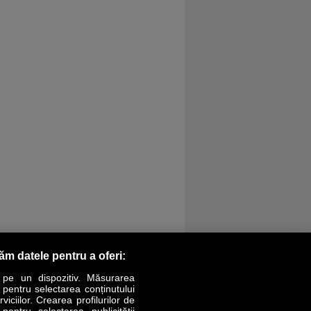
răm datele pentru a oferi:
 pe un dispozitiv. Măsurarea
r pentru selectarea conținutului
iciilor. Crearea profilurilor de
 pentru selectarea publicității