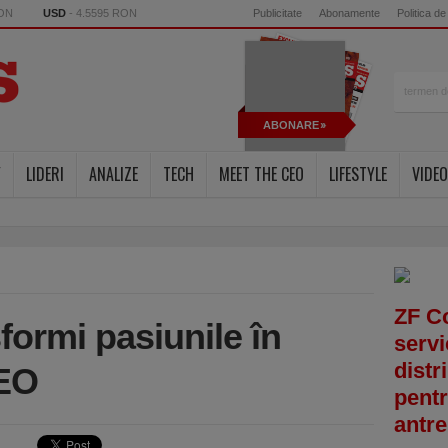
RON
USD
- 4.5595 RON
Publicitate
Abonamente
Politica de
ABONARE
Y
LIDERI
ANALIZE
TECH
MEET THE CEO
LIFESTYLE
VIDEO
ZF C
formi pasiunile în
servi
distr
DEO
pentr
antre