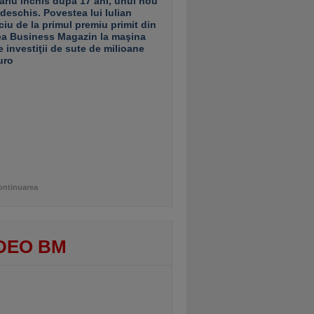
ariu închis după 17 ani, unul nou
 deschis. Povestea lui Iulian
ciu de la primul premiu primit din
ea Business Magazin la maşina
e investiţii de sute de milioane
uro
ontinuarea
DEO BM