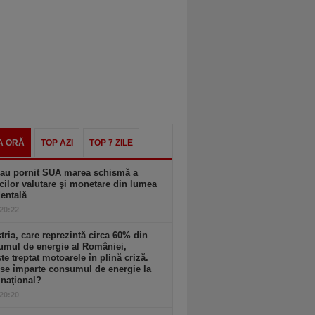
A ORĂ
TOP AZI
TOP 7 ZILE
au pornit SUA marea schismă a
icilor valutare şi monetare din lumea
entală
 20:22
tria, care reprezintă circa 60% din
umul de energie al României,
te treptat motoarele în plină criză.
se împarte consumul de energie la
 naţional?
 20:20