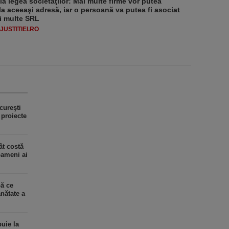
 la legea societăţilor: Mai multe firme vor putea
la aceeaşi adresă, iar o persoană va putea fi asociat
i multe SRL
USTITIEI.RO
cureşti
proiecte
ât costă
oameni ai
ă ce
nătate a
buie la