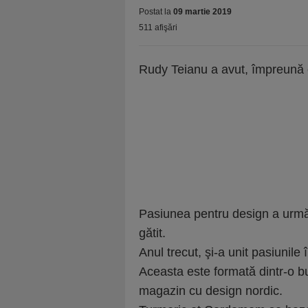
Postat la
09 martie 2019
511 afişări
​Rudy Teianu a avut, împreună c
Pasiunea pentru design a urmări
gătit.
Anul trecut, şi-a unit pasiuni
Aceasta este formată dintr-o buc
magazin cu design nordic.