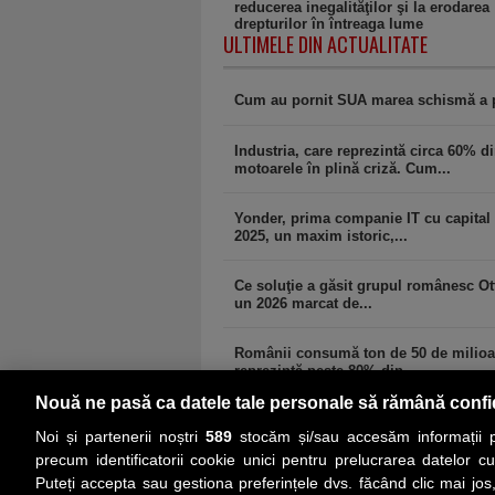
reducerea inegalităţilor şi la erodarea
drepturilor în întreaga lume
ULTIMELE DIN ACTUALITATE
Cum au pornit SUA marea schismă a po
Industria, care reprezintă circa 60% 
motoarele în plină criză. Cum...
Yonder, prima companie IT cu capital st
2025, un maxim istoric,...
Ce soluţie a găsit grupul românesc Ott
un 2026 marcat de...
Românii consumă ton de 50 de milioane
reprezintă peste 80% din...
Nouă ne pasă ca datele tale personale să rămână confi
Noi și partenerii noștri
589
stocăm și/sau accesăm informații pe
precum identificatorii cookie unici pentru prelucrarea datelor c
Puteți accepta sau gestiona preferințele dvs. făcând clic mai jos,