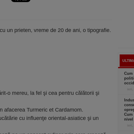
u un prieten, vreme de 20 de ani, o tipografie.
ULTIM
Cum 
polit
occid
ieri,
t-o mereu, la fel şi cea pentru călătorii şi
Indus
cons
le în afacerea Turmeric et Cardamom.
opreş
Cum 
ătărie cu influenţe oriental-asiatice şi un
nivel
ieri,