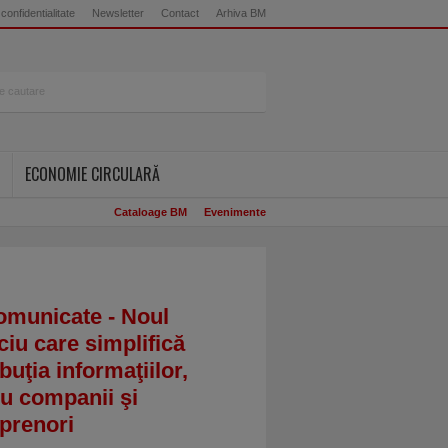
 confidentialitate
Newsletter
Contact
Arhiva BM
ECONOMIE CIRCULARĂ
Cataloage BM
Evenimente
omunicate - Noul
ciu care simplifică
ibuţia informaţiilor,
u companii şi
prenori