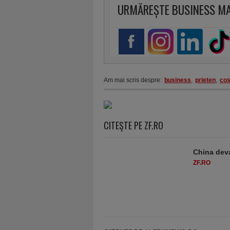
URMĂREȘTE BUSINESS M
Am mai scris despre:
business
,
prieten
,
cos
CITEŞTE PE ZF.RO
China deva
ZF.RO