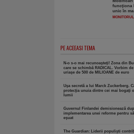
Modificări
funcţiona 
unic în ma
MONITORULJ
PE ACEEASI TEMA
N-o s-o mai recunoaşteţi! Zona din Bu
care se schimbă RADICAL. Vorbim de 
uriaşe de 500 de MILIOANE de euro
Uşa secretă a lui Marck Zuckerberg. C
protecţia unuia dintre cei mai bogaţi 
lumii
Guvernul Finlandei demisionează dup
implementarea unei reforme pentru să
eşuat
The Guardian: Liderii populişti contri