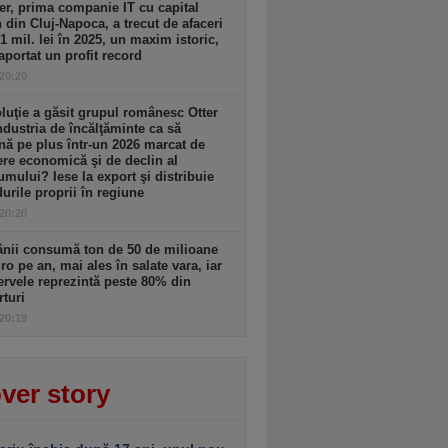
r, prima companie IT cu capital
n din Cluj-Napoca, a trecut de afaceri
1 mil. lei în 2025, un maxim istoric,
raportat un profit record
 20:20
luţie a găsit grupul românesc Otter
ndustria de încălţăminte ca să
ă pe plus într-un 2026 marcat de
re economică şi de declin al
mului? Iese la export şi distribuie
urile proprii în regiune
 20:20
nii consumă ton de 50 de milioane
ro pe an, mai ales în salate vara, iar
rvele reprezintă peste 80% din
turi
 20:19
ver story