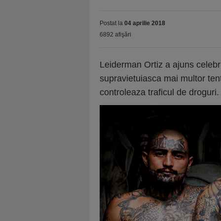
Postat la
04 aprilie 2018
6892 afişări
Leiderman Ortiz a ajuns celebr
supravietuiasca mai multor tent
controleaza traficul de droguri.