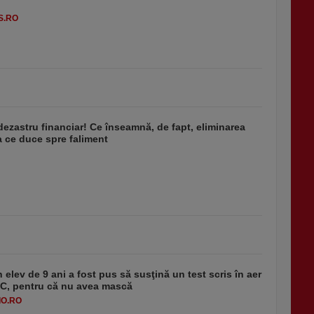
S.RO
dezastru financiar! Ce înseamnă, de fapt, eliminarea
 ce duce spre faliment
 elev de 9 ani a fost pus să susţină un test scris în aer
-1°C, pentru că nu avea mască
O.RO