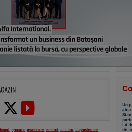
euro 
Catal
de ro
păst
astă
Din h
resur
regio
centr
Dar n
guver
fabri
astă
Co
AGAZIN
Un p
abia
Stan
part
lui d
de e
ficanti
,
grupare
,
asasinare
,
control
,
celebru
,
supravietuire
,