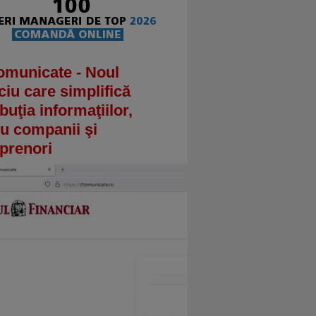
omunicate - Noul
ciu care simplifică
ibuţia informaţiilor,
u companii şi
prenori