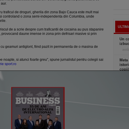
 aur.
u traficul de droguri, gherila din zona Bajo Cauca este mult mai
 si controland o zona semi-independenta din Columbia, unde
rile.
ULTIM
riscul de a scrie despre cum traficantii de cocaina au pus stapanire
l, provocand daune imense in zona prin defrisari masive si prin
Un co
izbuc
 cu geamuri antiglont, fiind pazit in permanenta de o masina de
astă
 noapte, si atunci foarte greu", spune jurnalistul pentru colegii sai
Meta
rie sport.ro
istor
copii
astă
Drago
Mega
Hiros
câtev
24.0
toată
astă
Apar 