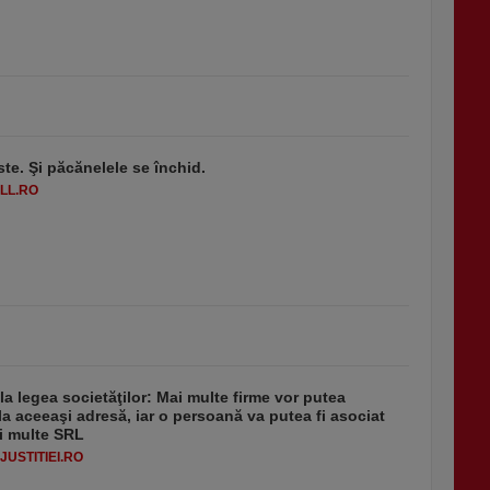
ste. Şi păcănelele se închid.
LL.RO
 la legea societăţilor: Mai multe firme vor putea
la aceeaşi adresă, iar o persoană va putea fi asociat
i multe SRL
USTITIEI.RO