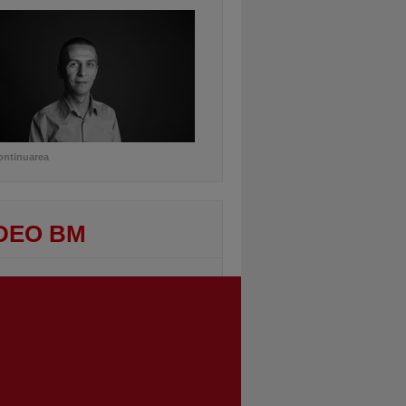
ontinuarea
DEO BM