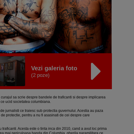
Vezi galeria foto
(2 poze)
t curajul sa scrie despre bandele de traficanti si despre implicarea
are ce ucid societatea columbiana.
e jurnalisti ce traiesc sub protectia guvernului. Acestia au paza
de protectie, pentru a nu fi asasinati de cei despre care
u traficanti. Acesta este o tinta inca din 2010, cand a avut loc prima
re cea mai periculoasa banda din Columbia, gherila paramilitara ce