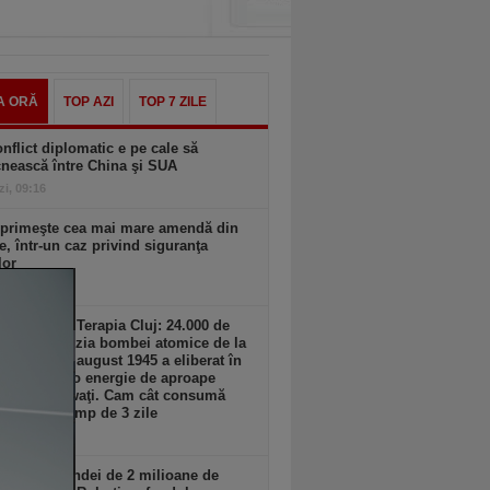
A ORĂ
TOP AZI
TOP 7 ZILE
nflict diplomatic e pe cale să
nească între China şi SUA
zi, 09:16
 primeşte cea mai mare amendă din
ie, într-un caz privind siguranţa
lor
zi, 09:04
ş Damian, Terapia Cluj: 24.000 de
waţi! Explozia bombei atomice de la
hima din 6 august 1945 a eliberat în
a secunde o energie de aproape
00 de Megawaţi. Cam cât consumă
 România timp de 3 zile
zi, 09:03
detaliile rundei de 2 milioane de