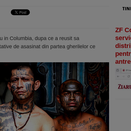
ZF C
servi
u in Columbia, dupa ce a reusit sa
distr
ative de asasinat din partea gherilelor ce
pentr
antre