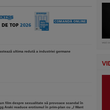
vezi c
stează ultima redută a industriei germane
VI
un film despre sexualitate să provoace scandal în
g Araki readuce erotismul în prim-plan cu „I Want