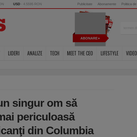
RON
USD
- 4.5595 RON
Publicitate
Abonamente
Politica de
ABONARE
Y
LIDERI
ANALIZE
TECH
MEET THE CEO
LIFESTYLE
VIDEO
un singur om să
mai periculoasă
icanţi din Columbia