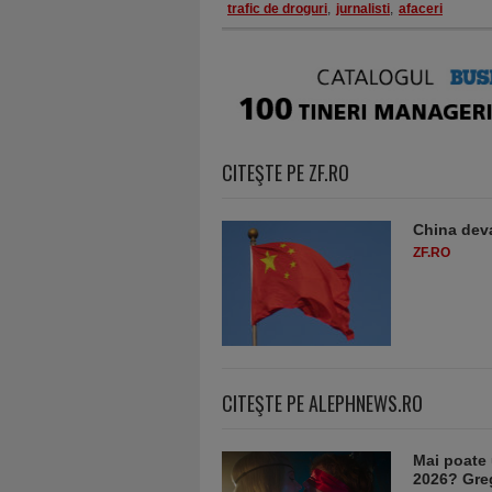
trafic de droguri
,
jurnalisti
,
afaceri
CITEŞTE PE ZF.RO
China deva
ZF.RO
CITEŞTE PE ALEPHNEWS.RO
Mai poate 
2026? Greg