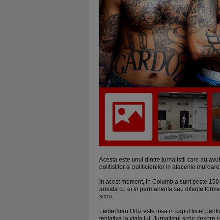
Acesta este unul dintre jurnalistii care au avu
politistilor si politicienilor in afacerile murd
In acest moment, in Columbia sunt peste 150 d
armata cu ei in permanenta sau diferite forme 
scriu.
Leiderman Ortiz este insa in capul listei pentr
tentativa la viata lui. Jurnalistul scrie desp