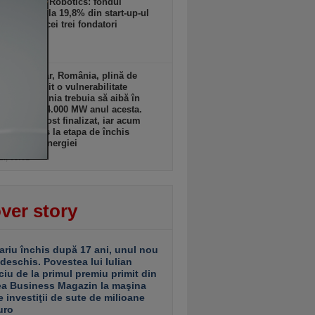
din Adapta Robotics: fondul
yst a ajuns la 19,8% din start-up-ul
botică, iar cei trei fondatori
rează 58%
zi, 09:02
ub imaginar, România, plină de
se, a devenit o vulnerabilitate
nală: România trebuia să aibă în
ale pe gaz 4.000 MW anul acesta.
imic nu a fost finalizat, iar acum
nul a ajuns la etapa de închis
ci în lipsa energiei
zi, 09:01
ver story
ariu închis după 17 ani, unul nou
 deschis. Povestea lui Iulian
ciu de la primul premiu primit din
ea Business Magazin la maşina
e investiţii de sute de milioane
uro