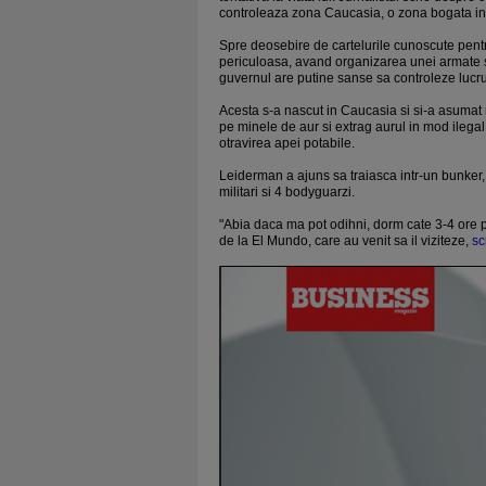
controleaza zona Caucasia, o zona bogata in
Spre deosebire de cartelurile cunoscute pentr
periculoasa, avand organizarea unei armate
guvernul are putine sanse sa controleze lucru
Acesta s-a nascut in Caucasia si si-a asumat 
pe minele de aur si extrag aurul in mod ilega
otravirea apei potabile.
Leiderman a ajuns sa traiasca intr-un bunker,
militari si 4 bodyguarzi.
"Abia daca ma pot odihni, dorm cate 3-4 ore pe
de la El Mundo, care au venit sa il viziteze,
sc