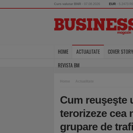
Curs valutar BNR
- 07.08.2026
EUR
- 5.2473 
HOME
ACTUALITATE
COVER STOR
REVISTA BM
Home
Actualitate
Cum reuşeşte 
terorizeze cea 
grupare de traf