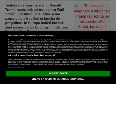
Tentativa de asasinare a lui Donald
Trump reprezintă un test pentru Wall
Street, investitorii analizând acum
şansele de a fi reales în funcţia de
preşedinte. În Europa indicii bursieri
sunt pe minus. La Bucureşti, indecizie.
Surprinzător, Bitcoin creşte puternic
Nouă ne pasă ca datele tale personale să rămână confidențiale
Noi și partenerii noștri
589
stocăm și/sau accesăm informații pe dispozitivul dvs., precum identificatorii cookie unici pentru prelucrarea datelor cu caracter personal. Puteți accepta
sau gestiona preferințele dvs. făcând clic mai jos, respectiv vă puteți opune utilizării unui interes legitim în orice moment pe pagina cu politica de confidențialitate. Aceste alegeri vor
fi raportate partenerilor noștri și nu vă vor afecta navigarea.
Mai multe detalii
Noi si partenerii nostri (retelele de socializare si agentiile de publicitate partenere, precum si furnizorii nostri de servicii de date analitice) prelucram date pentru a permite
website-ului sa functioneze, pentru a personaliza continutul si anunturile publicitare afisate in functie de interesele si/sau profilul dvs., pentru a va oferi functionalitati aferente
retelelor de socializare si pentru a analiza traficul pe website. Beneficiati de drepturile prevazute de art. 15-22 din GDPR in legatura cu prelucrarea datelor cu caracter personal.
Aceste drepturi pot fi exercitate prin modalitatea indicata
aici
. Prin click pe “ACCEPT TOATE”, acceptati folosirea tuturor Tehnologiilor de tip Cookie, care implica inclusiv acceptul
dvs. cu privire la stocarea/accesarea informatiilor de catre Vendor-ii cu care colaboram. Prin click pe “VREAU SA MODIFIC SETARILE INDIVIDUAL” puteti schimba preferintele in
mod individual, mai putin cele legate de cookie strict necesare pentru functionarea website-ului.
Atât noi, cât și partenerii noștri prelucrăm datele pentru a oferi:
Stocarea și/sau accesarea informațiilor de pe un dispozitiv. Măsurarea performanței reclamelor. Utilizarea profilurilor pentru selectarea conținutului personalizat. Dezvoltarea și
îmbunătățirea serviciilor. Crearea profilurilor de conținut personalizat. Utilizarea profilurilor pentru selectarea publicității personalizate. Crearea profilurilor pentru publicitate
personalizată. Măsurarea performanței conținutului. Înțelegerea publicului prin statistici sau combinații de date din surse diferite. Utilizarea datelor limitate pentru a selecta
Setări cookies
conținutul. Utilizarea de date limitate pentru a selecta publicitatea. Date precise de geolocație și identificarea prin scanarea dispozitivului.
Listă parteneri (furnizori)
ACCEPT TOATE
VREAU SA MODIFIC SETARILE INDIVIDUAL
Bitcoin calcă pedala de acceleraţie după
tentativa eşuată de asasinat asupra lui
Donald Trump. Moneda digitală a crescut
cu 10.000 de dolari într-o singură zi