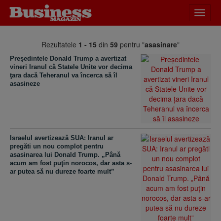
Desch
meniu
Rezultatele
1 - 15
din
59
pentru "
asasinare
"
Preşedintele Donald Trump a avertizat
vineri Iranul că Statele Unite vor decima
ţara dacă Teheranul va încerca să îl
asasineze
Israelul avertizează SUA: Iranul ar
pregăti un nou complot pentru
asasinarea lui Donald Trump. „Până
acum am fost puţin norocos, dar asta s-
ar putea să nu dureze foarte mult”