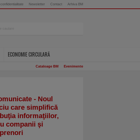
 confidentialitate
Newsletter
Contact
Arhiva BM
ECONOMIE CIRCULARĂ
Cataloage BM
Evenimente
omunicate - Noul
ciu care simplifică
ibuţia informaţiilor,
u companii şi
prenori