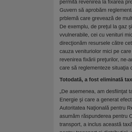
permită revenirea la fixarea pre
Guvern să aprobăm reglementar
prblemă care grevează de mult 
De exemplu, de preţul la gaz şi
vvulnerabile, cei cu venituri mi
direcţionăm resursele către cet
cauza venituriolor mici pe care
revenirea fixării preţurilor, n
care să reglementeze situaţia 
Totodată, a fost eliminată t
„De asemenea, am desfiinţat t
Energie şi care a generat efec
Autoritatea Naţională pentru R
asumăm răspunderea pentru OUG1
transport, a inclus această taxă