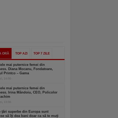
A ORĂ
TOP AZI
TOP 7 ZILE
ele mai puternice femei din
ness. Diana Mocanu, Fondatoare,
ul Printco – Gama
zi, 14:00
ele mai puternice femei din
ess. Irina Măndoiu, CEO, Policolor
gachim
zi, 13:00
 ţări superbe din Europa sunt
se să îţi dea bani doar ca să te muţi