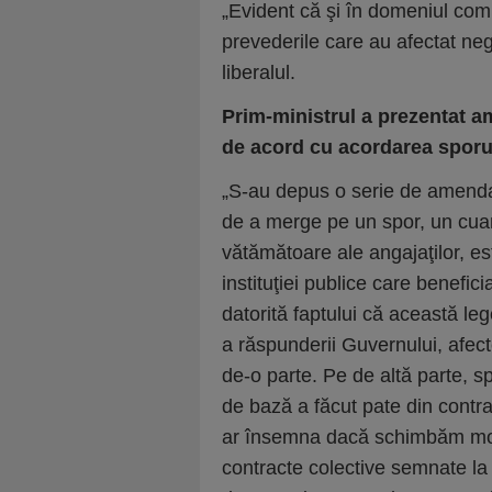
„Evident că şi în domeniul comu
prevederile care au afectat neg
liberalul.
Prim-ministrul a prezentat a
de acord cu acordarea sporul
„S-au depus o serie de amendam
de a merge pe un spor, un cuan
vătămătoare ale angajaţilor, est
instituţiei publice care benefic
datorită faptului că această l
a răspunderii Guvernului, afect
de-o parte. Pe de altă parte, s
de bază a făcut pate din contra
ar însemna dacă schimbăm mod
contracte colective semnate l