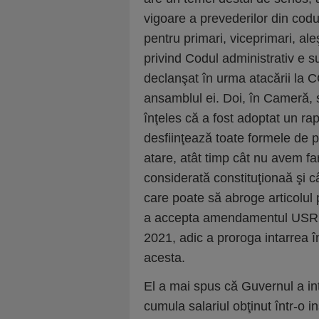
vigoare a prevederilor din codul
pentru primari, viceprimari, al
privind Codul administrativ e su
declanşat în urma atacării la 
ansamblul ei. Doi, în Cameră, 
înţeles că a fost adoptat un rap
desfiinţează toate formele de p
atare, atât timp cât nu avem f
considerată constituţionaă şi c
care poate să abroge articolul p
a accepta amendamentul USR şi
2021, adic a proroga intarrea î
acesta.
El a mai spus că Guvernul a int
cumula salariul obţinut într-o i