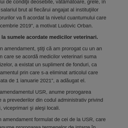
i de condiţii deosebite, vătămătoare, grele, în
ariul brut al fiecărui angajat al instituţiilor
rurilor va fi acordat la nivelul cuantumului care
 decembrie 2019”, a motivat Ludovic Orban.
la sumele acordate medicilor veterinari.
 amendament, ştiţi că am prorogat cu un an
rin care se acordă medicilor veterinari suma
lizelor, a existat un supliment de fonduri, ca
mentul prin care s-a eliminat articolul care
ta de 1 ianuarie 2021”, a adăugat el.
at amendamentul USR, anume prorogarea
 a prevederilor din codul administrativ privind
 viceprimari şi aleşi locali.
 amendament formulat de cei de la USR, care
 anume prorogarea termenelor de intarre în