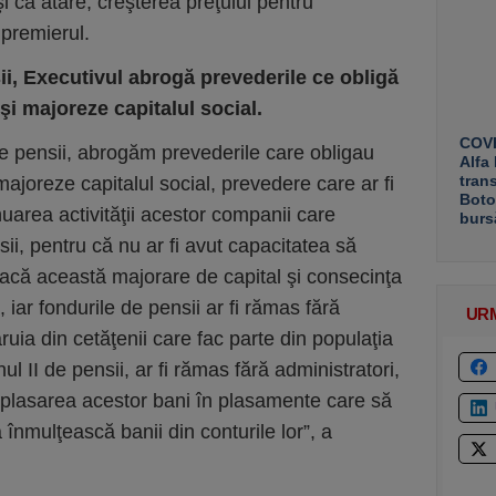
 şi ca atare, creşterea preţului pentru
 premierul.
sii, Executivul abrogă prevederile ce obligă
şi majoreze capitalul social.
COVE
 de pensii, abrogăm prevederile care obligau
Alfa
tran
 majoreze capitalul social, prevedere care ar fi
Boto
uarea activităţii acestor companii care
burs
ii, pentru că nu ar fi avut capacitatea să
facă această majorare de capital şi consecinţa
, iar fondurile de pensii ar fi rămas fără
UR
ăruia din cetăţenii care fac parte din populaţia
nul II de pensii, ar fi rămas fără administratori,
 plasarea acestor bani în plasamente care să
nmulţească banii din conturile lor”, a