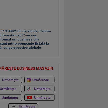
R STORY. 35 de ani de Electro-
 International. Cum s-a
sformat un business din
şani într-o companie listată la
ă, cu perspective globale
MĂREȘTE BUSINESS MAGAZIN
Urmărește
Urmărește
Urmărește
Urmărește
Urmărește
Urmărește
Urmărește