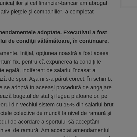
nicaţiilor şi cel financiar-bancar am abrogat
ativ pieţele şi companiile”, a completat
mendamentele adoptate. Executivul a fost
ui de condiţii vătămătoare, în continuare.
ente. Iniţial, opţiunea noastră a fost aceea
tum fix, pentru că expunerea la condiţiile
e egală, indiferent de salariul încasat al
iază de spor. Aşa ni s-a părut corect. În schimb,
ege se adoptă în aceeaşi procedură de angajare
ează bugetul de stat şi legea plafoanelor, pe
porul din vechiul sistem cu 15% din salariul brut
ctele colective de muncă la nivel de ramură şi
ul de acordare a sportului să acceptăm
a nivel de ramură. Am acceptat amendamentul