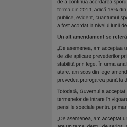
de a continua acordarea sporulu
forma din 2019, adică 15% din sal
publice, evident, cuantumul spo
a fost acordat la nivelul lunii
Un alt amendament se referă 
„De asemenea, am acceptaa un
de zile aplicare prevederilor p
stabilită prin lege. În urma ana
atare, am scos din lege amenda
prevedea prorogarea până la da
Totodată, Guvernul a accept
termenelor de intrare în vigoare
pensiile speciale pentru primari,
„De asemenea, am acceptat un
are un temei destul de serios,