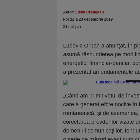
Autor:
Elena Crangasu
Postat la
23 decembrie 2019
212 afişări
Ludovic Orban a anunţat, în ple
asumă răspunderea pe modific
energetic, financiar-bancar, com
a prezentat amendamentele ad
Cum m
„Când am primit votul de înve
care a generat efcte nocive în
românească, şi de asemenea, în
corectarea prevderilor vizate d
domeniul comunicaţiilor, fondu
o serie de măsuri exact cum c