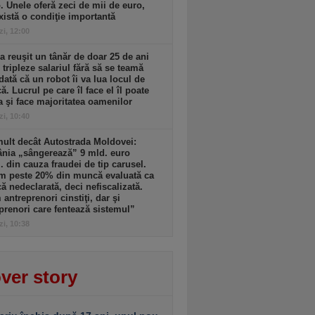
. Unele oferă zeci de mii de euro,
xistă o condiţie importantă
zi, 12:00
 reuşit un tânăr de doar 25 de ani
i tripleze salariul fără să se teamă
dată că un robot îi va lua locul de
. Lucrul pe care îl face el îl poate
a şi face majoritatea oamenilor
zi, 10:40
ult decât Autostrada Moldovei:
nia „sângerează” 9 mld. euro
. din cauza fraudei de tip carusel.
m peste 20% din muncă evaluată ca
 nedeclarată, deci nefiscalizată.
antreprenori cinstiţi, dar şi
prenori care fentează sistemul”
zi, 10:38
ver story