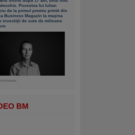
ariu închis după 17 ani, unul nou
 deschis. Povestea lui Iulian
ciu de la primul premiu primit din
ea Business Magazin la maşina
e investiţii de sute de milioane
uro
ontinuarea
DEO BM