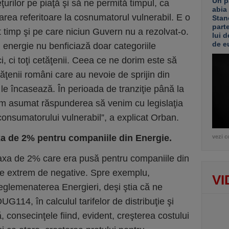
Un p
ţurilor pe piaţă şi să ne permită timpul, ca
abia
ea referitoare la cosnumatorul vulnerabil. E o
Stan
part
timp şi pe care niciun Guvern nu a rezolvat-o.
lui d
de e
 energie nu benficiază doar categoriile
ci, ci toţi cetăţenii. Ceea ce ne dorim este să
ăţenii români care au nevoie de sprijin din
 le încasează. În perioada de tranziţie până la
e-am asumat răspunderea să venim cu legislaţia
consumatorului vulnerabil”, a explicat Orban.
axa de 2% pentru companiile din Energie.
vezi c
axa de 2% care era pusă pentru companiile din
te extrem de negative. Spre exemplu,
VI
eglemenaterea Energieri, deşi ştia că ne
14, în calculul tarifelor de distribuţie şi
, consecinţele fiind, evident, creşterea costului