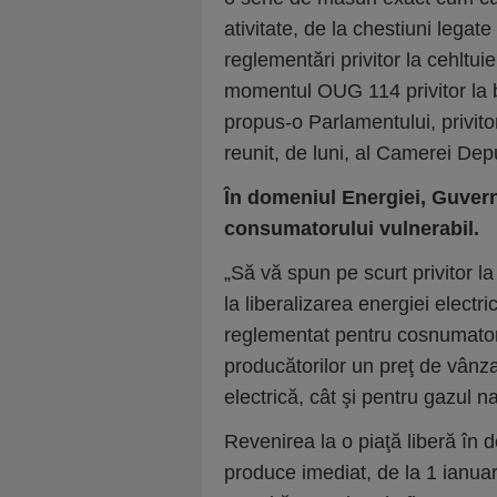
ativitate, de la chestiuni legate
reglementări privitor la cehltui
momentul OUG 114 privitor la 
propus-o Parlamentului, privito
reunit, de luni, al Camerei Depu
În domeniul Energiei, Guvern
consumatorului vulnerabil.
„Să vă spun pe scurt privitor l
la liberalizarea energiei electr
reglementat pentru cosnumatorii
producătorilor un preţ de vânza
electrică, cât şi pentru gazul na
Revenirea la o piaţă liberă în d
produce imediat, de la 1 ianuari