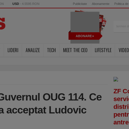
RON
USD
- 4.5595 RON
Publicitate
Abonamente
Politica de
ABONARE
Y
LIDERI
ANALIZE
TECH
MEET THE CEO
LIFESTYLE
VIDEO
ZF C
Guvernul OUG 114. Ce
servi
distr
 acceptat Ludovic
pentr
antre