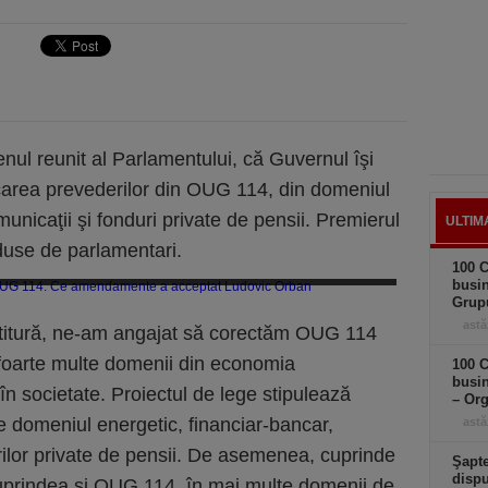
nul reunit al Parlamentului, că Guvernul îşi
area prevederilor din OUG 114, din domeniul
unicaţii şi fonduri private de pensii. Premierul
ULTIM
use de parlamentari.
100 C
odifică Guvernul OUG 114. Ce amendamente a acceptat Ludovic Orban
busi
Grup
astă
stitură, ne-am angajat să corectăm OUG 114
 foarte multe domenii din economia
100 C
busin
 societate. Proiectul de lege stipulează
– Or
e domeniul energetic, financiar-bancar,
astă
rilor private de pensii. De asemenea, cuprinde
Şapte
dispu
uprindea şi OUG 114, în mai multe domenii de