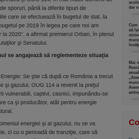
acolo
 de sporuri, până la diferite tipuri de
dar e
astă
elile care se efectuează în bugetul de stat, la
bugetul pe 2019 în legea pe care noi am
Cum a
să îş
r la 2020”, a afirmat premierul Orban, în plenul
nicio
muncă
taţilor şi Senatului.
învăţ
astă
ul se angajează să reglementeze situaţia
Mai m
Româ
anual
a Energie: Se ştie că după ce România a trecut
„Ave
muncă
ice şi gazului, OUG 114 a revenit la preţul
Avem 
antre
 vulnerabili, captivi, casnici, impunându-se
astă
re ca şi producător, atât pentru energie
tural.
Co
omeniul energiei şi al gazului, nu se va
e, ci cu o perioadă de tranziţie, care să