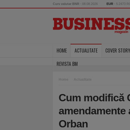
Curs valutar BNR
- 08.08.2026
EUR
- 5.2473 
HOME
ACTUALITATE
COVER STOR
REVISTA BM
Home
Actualitate
Cum modifică 
amendamente a
Orban