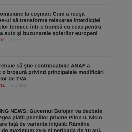
romisiune la coşmar: Cum a reuşit
es-ul să transforme relaxarea interdicţiei
lor termice într-o bombă cu ceas pentru
ia auto şi buzunarele şoferilor europeni
ATE
18 dec 2025
rebuie să ştie contribuabilii: ANAF a
t o broşură privind principalele modificări
elor de TVA
ATE
9 oct 2025
NG NEWS: Guvernul Bolojan va dezbate
gea plăţii pensiilor private Pilon II. Nicio
re faţă de varianta iniţială: Rămâne
 de maximum 25% şi perioada de 10 ani.