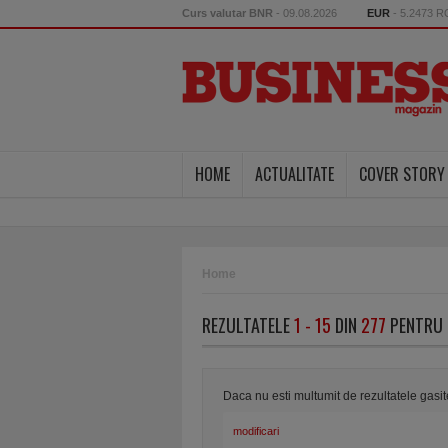
Curs valutar BNR
- 09.08.2026
EUR
- 5.2473 
HOME
ACTUALITATE
COVER STORY
Home
REZULTATELE
1 - 15
DIN
277
PENTRU 
Daca nu esti multumit de rezultatele gasi