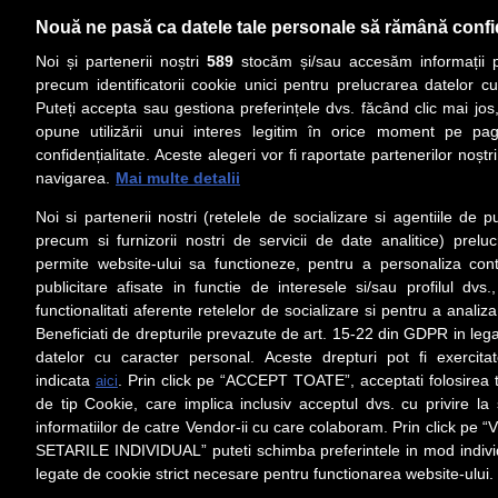
Nouă ne pasă ca datele tale personale să rămână confi
Noi și partenerii noștri
589
stocăm și/sau accesăm informații pe
precum identificatorii cookie unici pentru prelucrarea datelor c
Puteți accepta sau gestiona preferințele dvs. făcând clic mai jos,
PRIMA PAGINĂ
ACTUALITATE
CO
opune utilizării unui interes legitim în orice moment pe pag
confidențialitate. Aceste alegeri vor fi raportate partenerilor noștr
navigarea.
Mai multe detalii
Social
Link-
Noi si partenerii nostri (retelele de socializare si agentiile de p
Z
iarul 
Urmareste-ne pe Facebook
precum si furnizorii nostri de servicii de date analitice) prel
Despre
permite website-ului sa functioneze, pentru a personaliza conti
Contac
publicitare afisate in functie de interesele si/sau profilul dvs
Contac
functionalitati aferente retelelor de socializare si pentru a analiza
Beneficiati de drepturile prevazute de art. 15-22 din GDPR in leg
Contact
datelor cu caracter personal. Aceste drepturi pot fi exercita
Abonam
indicata
. Prin click pe “ACCEPT TOATE”, acceptati folosirea t
aici
Redact
de tip Cookie, care implica inclusiv acceptul dvs. cu privire l
informatiilor de catre Vendor-ii cu care colaboram. Prin click 
Setări cookies
SETARILE INDIVIDUAL” puteti schimba preferintele in mod individ
Preluarea fără cost a materialelor de presă (text, foto si/sau vid
ul/hyperlink-ul nu sunt luate în considerare în nume
legate de cookie strict necesare pentru functionarea website-ului.