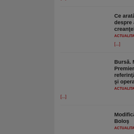
Ce arat
despre 
creanţel
ACTUALIT
[...]
Bursă. M
Premier
referin
şi oper
ACTUALIT
[...]
Modific
Boloş
ACTUALIT