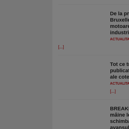
De la p
Bruxell
motoare
industr
ACTUALIT
[...]
Tot ce t
publica
ale cot
ACTUALIT
[...]
BREAKI
mâine le
schimba
avansul