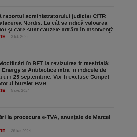
ă raportul administratorului judiciar CITR
afacerea Nordis. La cât se ridică valoarea
or şi care sunt cauzele intrării în insolvenţă
ATE
3 feb 2025
odificări în BET la revizuirea trimestrială:
 Energy şi Antibiotice intră în indicele de
ţă din 23 septembrie. Vor fi excluse Conpet
atorul bursier BVB
ATE
5 sep 2024
ări la procedura e-TVA, anunţate de Marcel
ATE
28 iun 2024