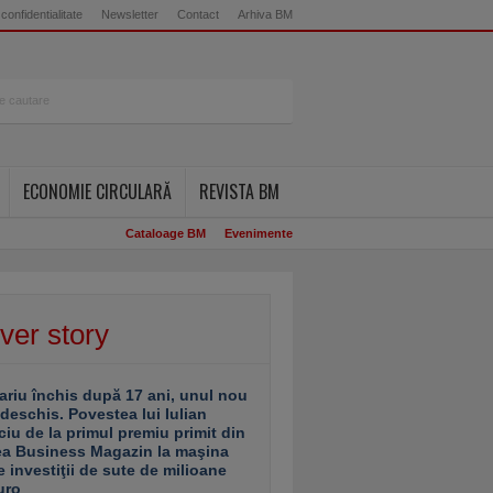
 confidentialitate
Newsletter
Contact
Arhiva BM
ECONOMIE CIRCULARĂ
REVISTA BM
Cataloage BM
Evenimente
ver story
ariu închis după 17 ani, unul nou
 deschis. Povestea lui Iulian
ciu de la primul premiu primit din
ea Business Magazin la maşina
e investiţii de sute de milioane
uro