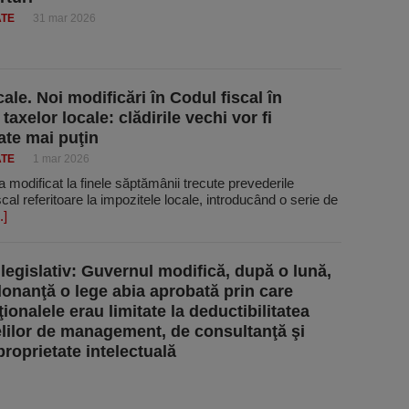
ATE
31 mar 2026
ale. Noi modificări în Codul fiscal în
 taxelor locale: clădirile vechi vor fi
ate mai puţin
ATE
1 mar 2026
 modificat la finele săptămânii trecute prevederile
scal referitoare la impozitele locale, introducând o serie de
.]
legislativ: Guvernul modifică, după o lună,
donanţă o lege abia aprobată prin care
ionalele erau limitate la deductibilitatea
elilor de management, de consultanţă şi
proprietate intelectuală