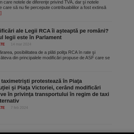
n care notele de diferenţe privind TVA, dar şi notele
ive care să nu fie percepute contribuabililor a fost extinsă
.]
ficări ale Legii RCA îi aşteaptă pe români?
l legii este în Parlament
ATE
14 mar 2024
rea, posi­bili­tatea de a plăti poliţa RCA în rate şi
câteva din principalele modificări propuse de ASF care se
 taximetrişti protestează în Piaţa
ţiei şi Piaţa Victoriei, cerând modificări
ive în privinţa transportului în regim de taxi
lternativ
ATE
7 feb 2024