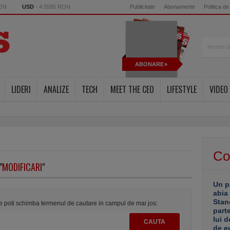
RON
USD
- 4.5595 RON
Publicitate
Abonamente
Politica de
ABONARE
LIDERI
ANALIZE
TECH
MEET THE CEO
LIFESTYLE
VIDEO
Co
"
MODIFICARI
"
Un p
abia
Stan
te poti schimba termenul de cautare in campul de mai jos:
part
lui d
de e