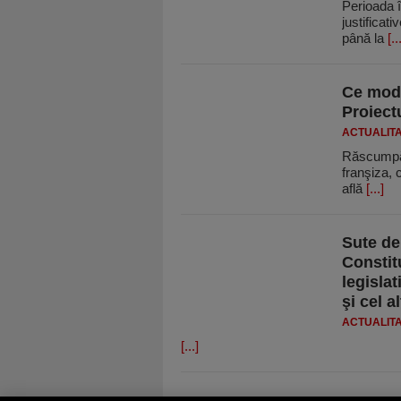
Perioada î
justificat
până la
[..
Ce modi
Proiectu
ACTUALIT
Răscumpăra
franşiza, 
află
[...]
Sute de
Constitu
legislat
şi cel a
ACTUALIT
[...]