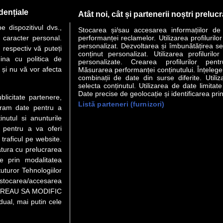
PAGINA URMĂTOARE »
dențiale
Atât noi, cât și partenerii noștri preluc
 dispozitivul dvs.,
Stocarea și/sau accesarea informațiilor de
u caracter personal.
performanței reclamelor. Utilizarea profilurilo
personalizat. Dezvoltarea și îmbunătățirea serv
 respectiv vă puteți
conținut personalizat. Utilizarea profilurilor
VER STORY
LIDERI
ANALIZE
HI-TECH
MEET THE CEO
ina cu politica de
personalizate. Crearea profilurilor pentr
i și nu vă vor afecta
Măsurarea performanței conținutului. Înțelegere
combinații de date din surse diferite. Utiliz
uri utile
Servicii
selecta conținutul. Utilizarea de date limitat
Date precise de geolocație și identificarea prin
ublicitate partenere,
Listă parteneri (furnizori)
Financiar
Politica de confidentialitate
Newsletter
ucram date pentru a
 Noi
Termeni si conditii
RSS
nutul si anunturile
t Redactie
About cookies
., pentru a va oferi
t Marketing
 traficul pe website.
atura cu prelucrarea
 Vanzari
te prin modalitatea
ente print
uturor Tehnologiilor
orii BM
a stocarea/accesarea
pe “VREAU SA MODIFIC
ual, mai putin cele
eo), purtătoare de drepturi de proprietate intelectuală, este aprobată d
rotarea semnelor. Preluarea de informaţii poate fi făcută numai în acord