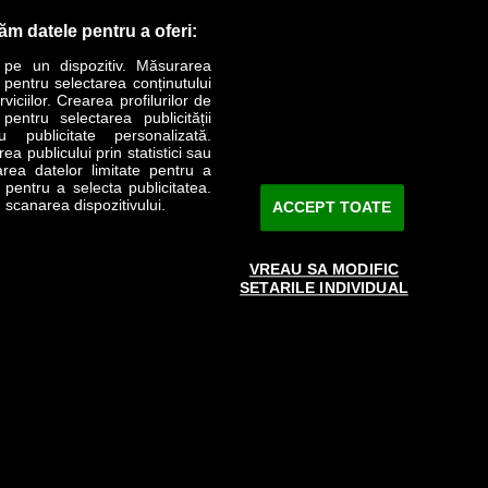
răm datele pentru a oferi:
 pe un dispozitiv. Măsurarea
r pentru selectarea conținutului
iciilor. Crearea profilurilor de
 pentru selectarea publicității
LIFESTYLE
SPECIAL
OPINII
u publicitate personalizată.
a publicului prin statistici sau
area datelor limitate pentru a
Revista Business Magazin
e pentru a selecta publicitatea.
 scanarea dispozitivului.
ACCEPT TOATE
Abonează-te şi primeşte revista acasă
saptămânal
VREAU SA MODIFIC
Discount:
15%
SETARILE INDIVIDUAL
Arhivă revistă
ABONARE
e către www.bmag.ro doar în limita a 250 de semne. Spaţiile şi URL-
 cu termenii agreaţi şi menţionaţi in
această pagină
.