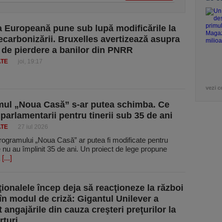
 Europeană pune sub lupă modificările la
ecarbonizării. Bruxelles avertizează asupra
i de pierdere a banilor din PNRR
ATE
joi, 19:17
vezi c
ul „Noua Casă” s-ar putea schimba. Ce
parlamentarii pentru tinerii sub 35 de ani
ATE
27 iul 2026
rogramului „Noua Casă” ar putea fi modificate pentru
re nu au împlinit 35 de ani. Un proiect de lege propune
a
[...]
ţionalele încep deja să reacţioneze la război
 în modul de criză: Gigantul Unilever a
 angajările din cauza creşteri preţurilor la
rturi