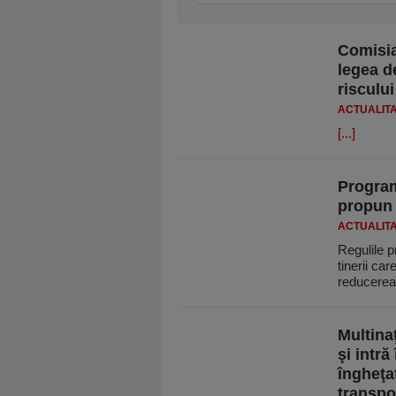
Comisia
legea d
risculu
ACTUALIT
[...]
Program
propun 
ACTUALIT
Regulile p
tinerii ca
reducere
Multina
şi intră
îngheţat
transpo