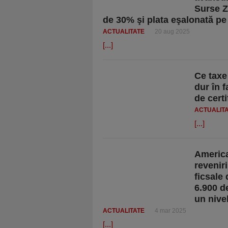
Surse Z
de 30% şi plata eşalonată pe
ACTUALITATE
20 aug 2025
[...]
Ce taxe
dur în 
de certi
ACTUALIT
[...]
America
reveniri
ficsale 
6.900 d
un nive
ACTUALITATE
4 mar 2025
[...]