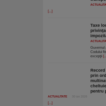
ACTUALIT
[...]
Taxe loc
privinţa
impozit
ACTUALIT
Guvernul a
Codului fi
excepţii
[..
Record 
prin or
multinaţ
cheltui
pentru 
ACTUALITATE
30 ian 2026
[...]