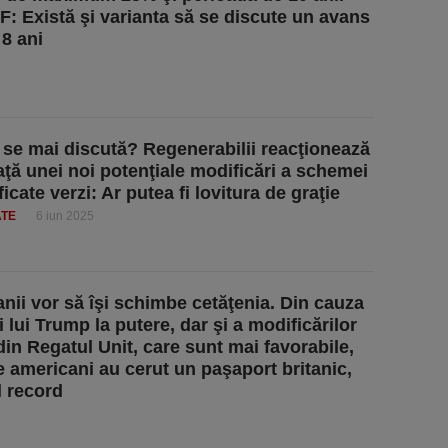
F: Există şi varianta să se discute un avans
 8 ani
 se mai discută? Regenerabilii reacţionează
faţă unei noi potenţiale modificări a schemei
ficate verzi: Ar putea fi lovitura de graţie
ATE
6 iun 2025
nii vor să îşi schimbe cetăţenia. Din cauza
i lui Trump la putere, dar şi a modificărilor
din Regatul Unit, care sunt mai favorabile,
e americani au cerut un paşaport britanic,
l record