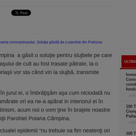
mpina a găsit o soluţie pentru slujbele pe care
ULTIM
caşului de cult au fost trasate pătrate, la o
iaşii vor sta când vin la slujbă, transmite
Inves
Const
const
fond
i în jurul ei, o îmbrăţişăm aşa cum niciodată nu
astă
mărate ori ea ne-a apărat in interiorul ei în
100 T
tinism, acum noi o vom ţine în braţele noastre
Ciung
Palla
nţii Parohiei Poiana Câmpina.
astă
actualei epidemii “nu trebuie sa fim neatenţi ori
100 T