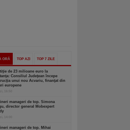
A ORĂ
TOP AZI
TOP 7 ZILE
tiţie de 23 milioane euro la
anţa: Consiliul Judeţean începe
rucţia unui nou Acvariu, finanţat din
uri europene
zi, 16:50
ineri manageri de top. Simona
u, director general Mobexpert
dy
zi, 14:00
ineri manageri de top. Mihai