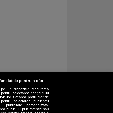
răm datele pentru a oferi:
 pe un dispozitiv. Măsurarea
r pentru selectarea conținutului
iciilor. Crearea profilurilor de
 pentru selectarea publicității
LIFESTYLE
SPECIAL
OPINII
u publicitate personalizată.
a publicului prin statistici sau
area datelor limitate pentru a