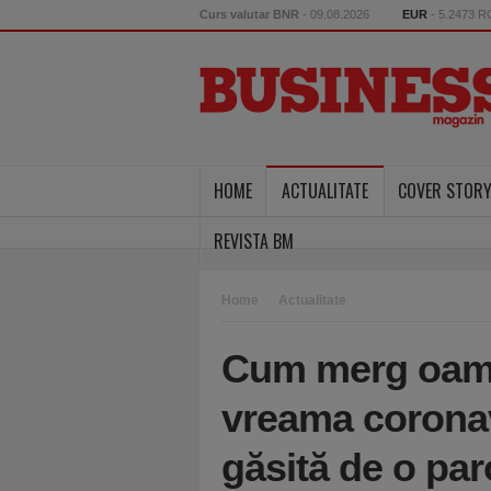
Curs valutar BNR
- 09.08.2026
EUR
- 5.2473 
HOME
ACTUALITATE
COVER STOR
REVISTA BM
Home
Actualitate
Cum merg oamen
vreama coronav
găsită de o pa