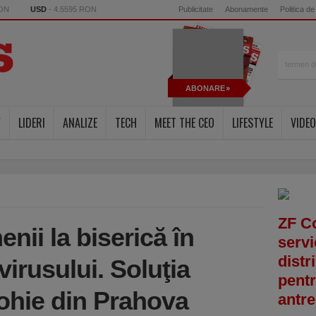
RON
USD
- 4.5595 RON
Publicitate
Abonamente
Politica de
ABONARE
Y
LIDERI
ANALIZE
TECH
MEET THE CEO
LIFESTYLE
VIDEO
ZF C
ii la biserică în
servi
distr
irusului. Soluţia
pentr
rohie din Prahova
antre