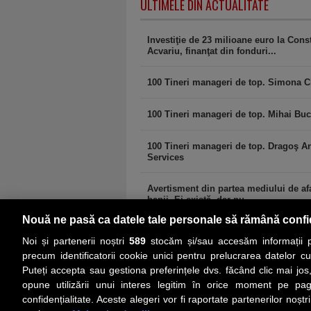
ULTIMELE DIN ACTUALITATE
Investiţie de 23 milioane euro la Con
Acvariu, finanţat din fonduri...
100 Tineri manageri de top. Simona C
100 Tineri manageri de top. Mihai Buc
100 Tineri manageri de top. Dragoş A
Services
Avertisment din partea mediului de afa
banii. Ei există, dar nu...
Nouă ne pasă ca datele tale personale să rămână confi
Noi și partenerii noștri
589
stocăm și/sau accesăm informații pe
precum identificatorii cookie unici pentru prelucrarea datelor c
Puteți accepta sau gestiona preferințele dvs. făcând clic mai jos,
PRIMA PAGINĂ
ACTUALITATE
CO
opune utilizării unui interes legitim în orice moment pe pag
confidențialitate. Aceste alegeri vor fi raportate partenerilor noștr