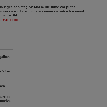
 la legea societăţilor: Mai multe firme vor putea
la aceeaşi adresă, iar o persoană va putea fi asociat
i multe SRL
USTITIEI.RO
 galben
 5,9 în
 50%
euro de
potriva