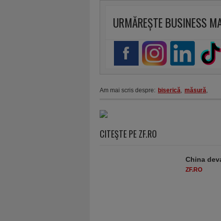
URMĂREȘTE BUSINESS M
Am mai scris despre:
biserică
,
măsură
,
CITEŞTE PE ZF.RO
China deva
ZF.RO