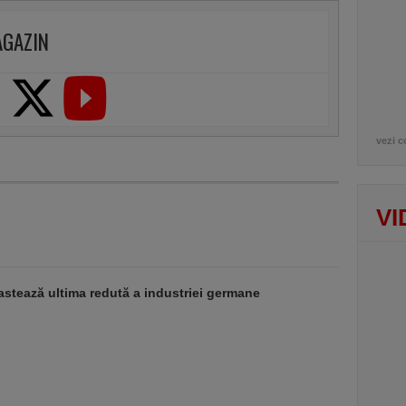
AGAZIN
vezi c
VI
stează ultima redută a industriei germane