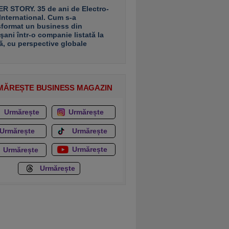
R STORY. 35 de ani de Electro-
 International. Cum s-a
sformat un business din
şani într-o companie listată la
ă, cu perspective globale
MĂREȘTE BUSINESS MAGAZIN
Urmărește
Urmărește
Urmărește
Urmărește
Urmărește
Urmărește
Urmărește