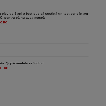
 elev de 9 ani a fost pus să susţină un test scris în aer
-1°C, pentru că nu avea mască
O.RO
ste. Şi păcănelele se închid.
LL.RO