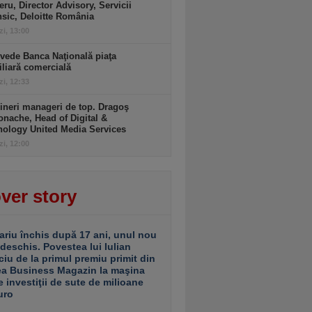
ru, Director Advisory, Servicii
sic, Deloitte România
zi, 13:00
vede Banca Naţională piaţa
liară comercială
zi, 12:33
ineri manageri de top. Dragoş
nache, Head of Digital &
nology United Media Services
zi, 12:00
ver story
ariu închis după 17 ani, unul nou
 deschis. Povestea lui Iulian
ciu de la primul premiu primit din
ea Business Magazin la maşina
e investiţii de sute de milioane
uro