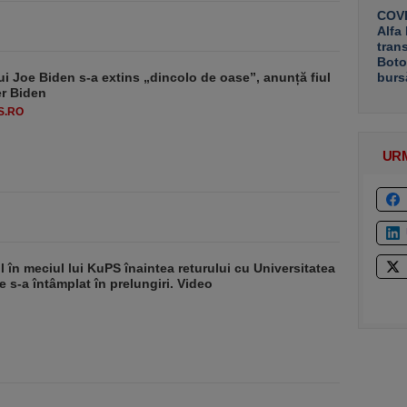
COVE
Alfa
tran
Boto
ui Joe Biden s-a extins „dincolo de oase”, anunță fiul
burs
er Biden
S.RO
UR
il în meciul lui KuPS înaintea returului cu Universitatea
e s-a întâmplat în prelungiri. Video