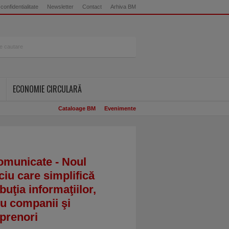
 confidentialitate
Newsletter
Contact
Arhiva BM
ECONOMIE CIRCULARĂ
Cataloage BM
Evenimente
omunicate - Noul
ciu care simplifică
ibuţia informaţiilor,
u companii şi
prenori