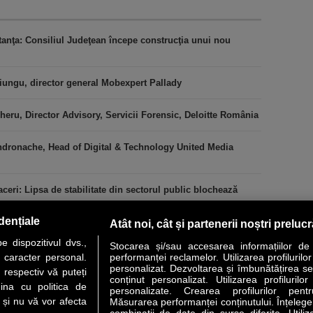
stanţa: Consiliul Judeţean începe construcţia unui nou
iungu, director general Mobexpert Pallady
heru, Director Advisory, Servicii Forensic, Deloitte România
ndronache, Head of Digital & Technology United Media
ceri: Lipsa de stabilitate din sectorul public blochează
dențiale
Atât noi, cât și partenerii noștri preluc
 dispozitivul dvs.,
Stocarea și/sau accesarea informațiilor de
u caracter personal.
performanței reclamelor. Utilizarea profilurilo
personalizat. Dezvoltarea și îmbunătățirea serv
 respectiv vă puteți
conținut personalizat. Utilizarea profilurilor
VER STORY
LIDERI
ANALIZE
HI-TECH
MEET THE CEO
ina cu politica de
personalizate. Crearea profilurilor pentr
i și nu vă vor afecta
Măsurarea performanței conținutului. Înțelegere
combinații de date din surse diferite. Utiliz