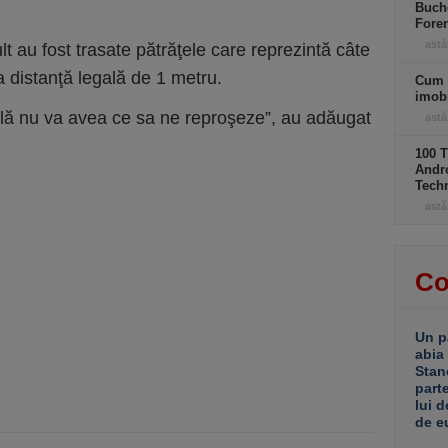
Buche
Foren
astă
ult au fost trasate pătrăţele care reprezintă câte
a distanţă legală de 1 metru.
Cum 
imobi
civilă nu va avea ce sa ne reproşeze”, au adăugat
astă
100 T
Andro
Tech
astă
Co
Un p
abia
Stan
part
lui d
de e