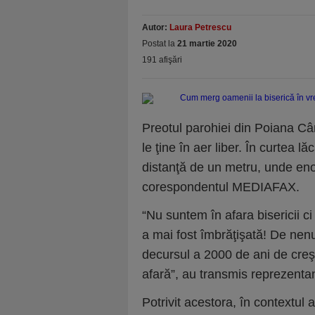
Autor:
Laura Petrescu
Postat la
21 martie 2020
191 afişări
Preotul parohiei din Poiana Câ
le ţine în aer liber. În curtea lă
distanţă de un metru, unde enor
corespondentul MEDIAFAX.
“Nu suntem în afara bisericii c
a mai fost îmbrăţişată! De nenu
decursul a 2000 de ani de creş
afară”, au transmis reprezenta
Potrivit acestora, în contextul 