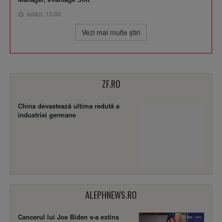
astăzi, 10:00
Vezi mai multe ştiri
ZF.RO
China devastează ultima redută a
industriei germane
ALEPHNEWS.RO
Cancerul lui Joe Biden s-a extins