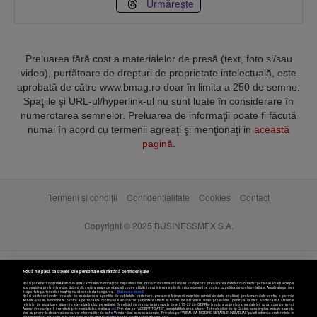
Urmărește
Preluarea fără cost a materialelor de presă (text, foto si/sau
video), purtătoare de drepturi de proprietate intelectuală, este
aprobată de către www.bmag.ro doar în limita a 250 de semne.
Spaţiile şi URL-ul/hyperlink-ul nu sunt luate în considerare în
numerotarea semnelor. Preluarea de informaţii poate fi făcută
numai în acord cu termenii agreaţi şi menţionaţi in
această
pagină
.
Termeni și condiții
Confidențialitate
Cookies
Contact
Copyright © 2025 BUSINESSMEX S.A.
Nouă ne pasă ca datele tale personale să rămână confidențiale
Noi și partenerii noștri
589
stocăm și/sau accesăm informații pe dispozitivul dvs., precum identificatorii cookie unici pentru prelucrarea datelor cu caracter personal. Puteți accepta
sau gestiona preferințele dvs. făcând clic mai jos, respectiv vă puteți opune utilizării unui interes legitim în orice moment pe pagina cu politica de confidențialitate. Aceste alegeri vor
fi raportate partenerilor noștri și nu vă vor afecta navigarea.
Mai multe detalii
Noi si partenerii nostri (retelele de socializare si agentiile de publicitate partenere, precum si furnizorii nostri de servicii de date analitice) prelucram date pentru a permite
website-ului sa functioneze, pentru a personaliza continutul si anunturile publicitare afisate in functie de interesele si/sau profilul dvs., pentru a va oferi functionalitati aferente
retelelor de socializare si pentru a analiza traficul pe website. Beneficiati de drepturile prevazute de art. 15-22 din GDPR in legatura cu prelucrarea datelor cu caracter personal.
Aceste drepturi pot fi exercitate prin modalitatea indicata
aici
. Prin click pe “ACCEPT TOATE”, acceptati folosirea tuturor Tehnologiilor de tip Cookie, care implica inclusiv acceptul
dvs. cu privire la stocarea/accesarea informatiilor de catre Vendor-ii cu care colaboram. Prin click pe “VREAU SA MODIFIC SETARILE INDIVIDUAL” puteti schimba preferintele in
mod individual, mai putin cele legate de cookie strict necesare pentru functionarea website-ului.