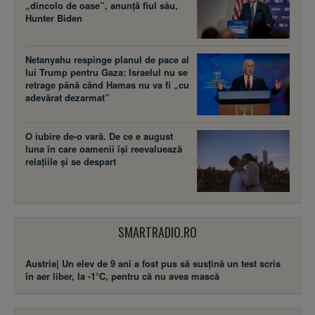
„dincolo de oase”, anunță fiul său,
Hunter Biden
Netanyahu respinge planul de pace al
lui Trump pentru Gaza: Israelul nu se
retrage până când Hamas nu va fi „cu
adevărat dezarmat”
O iubire de-o vară. De ce e august
luna în care oamenii își reevaluează
relațiile și se despart
SMARTRADIO.RO
Austria| Un elev de 9 ani a fost pus să susţină un test scris
în aer liber, la -1°C, pentru că nu avea mască