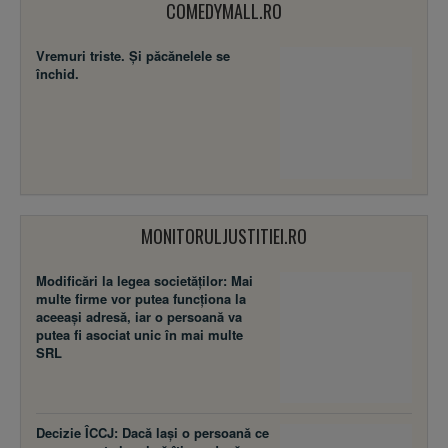
COMEDYMALL.RO
Vremuri triste. Şi păcănelele se
închid.
MONITORULJUSTITIEI.RO
Modificări la legea societăţilor: Mai
multe firme vor putea funcţiona la
aceeaşi adresă, iar o persoană va
putea fi asociat unic în mai multe
SRL
Decizie ÎCCJ: Dacă laşi o persoană ce