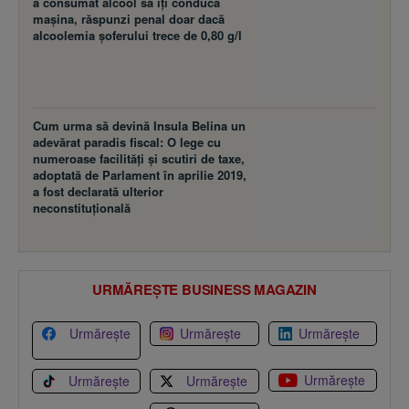
a consumat alcool să îţi conducă
maşina, răspunzi penal doar dacă
alcoolemia şoferului trece de 0,80 g/l
Cum urma să devină Insula Belina un
adevărat paradis fiscal: O lege cu
numeroase facilităţi şi scutiri de taxe,
adoptată de Parlament în aprilie 2019,
a fost declarată ulterior
neconstituţională
URMĂREȘTE BUSINESS MAGAZIN
Urmărește
Urmărește
Urmărește
Urmărește
Urmărește
Urmărește