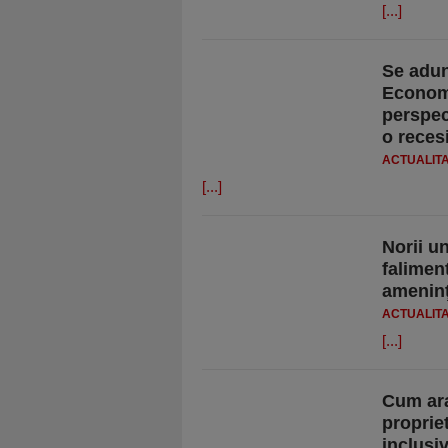
[...]
Se adun
Economi
perspec
o reces
ACTUALIT
[...]
Norii un
falimen
ameninţ
ACTUALIT
[...]
Cum ara
propriet
inclusi