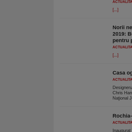
ACTUALIT
[...]
Norii ne
2019: B
pentru p
ACTUALIT
[...]
Casa og
ACTUALIT
Designeru
Chris Hanl
Naţional 
Rochia-
ACTUALIT
Inaugurat 