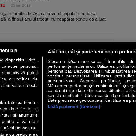
ATE
25 ian 2019
gată familie din Asia a devenit populară în presa
nală la finalul anului trecut, nu neapărat pentru că a luat
PAGINA URMĂTOARE »
dențiale
Atât noi, cât și partenerii noștri preluc
 dispozitivul dvs.,
Stocarea și/sau accesarea informațiilor de
u caracter personal.
performanței reclamelor. Utilizarea profilurilo
personalizat. Dezvoltarea și îmbunătățirea serv
 respectiv vă puteți
conținut personalizat. Utilizarea profilurilor
VER STORY
LIDERI
ANALIZE
HI-TECH
MEET THE CEO
ina cu politica de
personalizate. Crearea profilurilor pentr
i și nu vă vor afecta
Măsurarea performanței conținutului. Înțelegere
combinații de date din surse diferite. Utiliz
uri utile
Servicii
selecta conținutul. Utilizarea de date limitat
Date precise de geolocație și identificarea prin
ublicitate partenere,
Listă parteneri (furnizori)
Financiar
Politica de confidentialitate
Newsletter
ucram date pentru a
 Noi
Termeni si conditii
RSS
nutul si anunturile
t Redactie
About cookies
., pentru a va oferi
t Marketing
 traficul pe website.
atura cu prelucrarea
 Vanzari