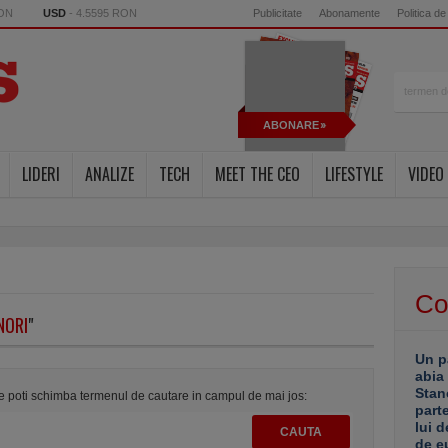
RON
USD
- 4.5595 RON
Publicitate
Abonamente
Politica de
ABONARE
LIDERI
ANALIZE
TECH
MEET THE CEO
LIFESTYLE
VIDEO
Co
NORI
"
Un p
abia
Stan
te poti schimba termenul de cautare in campul de mai jos:
part
lui d
de e