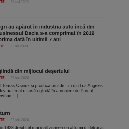
ATE
25 oct 2020
gri au apărut în industria auto încă din
usinessul Dacia s-a comprimat în 2019
rima dată în ultimii 7 ani
ATE
22 iul 2020
lindă din mijlocul deşertului
ATE
27 iun 2020
l Tomas Osinsk şi producătorul de film din Los Angeles
ey au creat o casă-oglindă în apropiere de Parcul
Joshua
[...]
turn
ATE
22 feb 2020
în 1928 drept cel mai înalt zgârie-nori al lumii şi detronat