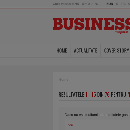
Curs valutar BNR
- 09.08.2026
EUR
- 5.2473 
HOME
ACTUALITATE
COVER STORY
Home
REZULTATELE
1 - 15
DIN
76
PENTRU "
Daca nu esti multumit de rezultatele gasi