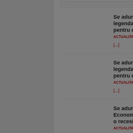
Se adun
legenda
pentru 
ACTUALIT
[...]
Se adun
legenda
pentru 
ACTUALIT
[...]
Se adun
Economi
o reces
ACTUALIT