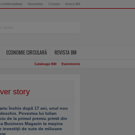
 confidentialitate
Newsletter
Contact
Arhiva BM
ECONOMIE CIRCULARĂ
REVISTA BM
Cataloage BM
Evenimente
ver story
ariu închis după 17 ani, unul nou
 deschis. Povestea lui Iulian
ciu de la primul premiu primit din
ea Business Magazin la maşina
e investiţii de sute de milioane
uro