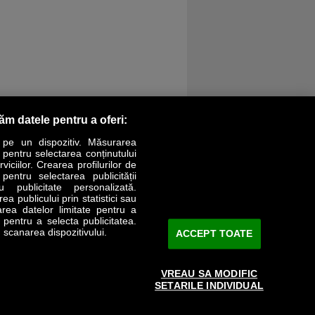
răm datele pentru a oferi:
 pe un dispozitiv. Măsurarea
r pentru selectarea conținutului
iciilor. Crearea profilurilor de
 pentru selectarea publicității
LIFESTYLE
SPECIAL
OPINII
u publicitate personalizată.
a publicului prin statistici sau
area datelor limitate pentru a
Revista Business Magazin
e pentru a selecta publicitatea.
 scanarea dispozitivului.
ACCEPT TOATE
Abonează-te şi primeşte revista acasă
saptămânal
VREAU SA MODIFIC
Discount:
15%
SETARILE INDIVIDUAL
Arhivă revistă
ABONARE