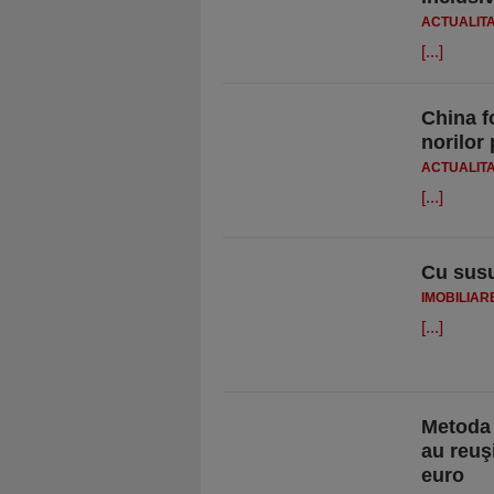
ACTUALIT
[...]
China f
norilor
ACTUALIT
[...]
Cu susu
IMOBILIAR
[...]
Metoda 
au reuş
euro