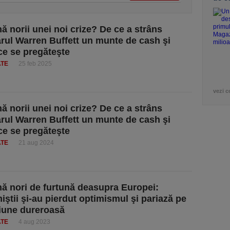
ă norii unei noi crize? De ce a strâns
rul Warren Buffett un munte de cash şi
ce se pregăteşte
ATE
25 feb 2025
vezi c
ă norii unei noi crize? De ce a strâns
rul Warren Buffett un munte de cash şi
ce se pregăteşte
ATE
21 aug 2024
ă nori de furtună deasupra Europei:
ştii şi-au pierdut optimismul şi pariază pe
iune dureroasă
ATE
4 aug 2023