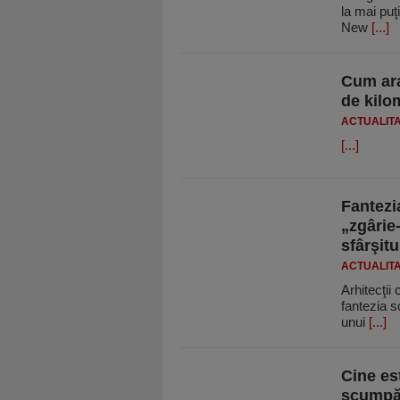
la mai puţ
New
[...]
Cum ara
de kilom
ACTUALIT
[...]
Fantezia
„zgârie-
sfârşitu
ACTUALIT
Arhitecţii
fantezia s
unui
[...]
Cine es
scumpă 