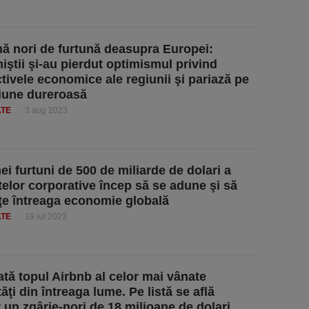
ă nori de furtună deasupra Europei:
ştii şi-au pierdut optimismul privind
tivele economice ale regiunii şi pariază pe
iune dureroasă
ATE
3 aug 2023
ei furtuni de 500 de miliarde de dolari a
telor corporative încep să se adune şi să
e întreaga economie globală
ATE
19 iul 2023
tă topul Airbnb al celor mai vânate
ăţi din întreaga lume. Pe listă se află
v un zgârie-nori de 18 milioane de dolari