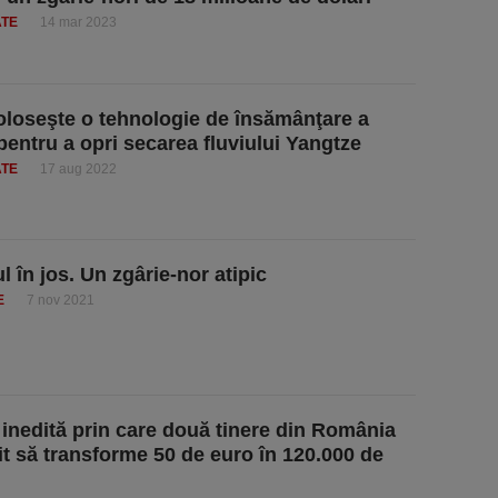
ATE
14 mar 2023
oloseşte o tehnologie de însămânţare a
 pentru a opri secarea fluviului Yangtze
ATE
17 aug 2022
l în jos. Un zgârie-nor atipic
E
7 nov 2021
inedită prin care două tinere din România
it să transforme 50 de euro în 120.000 de