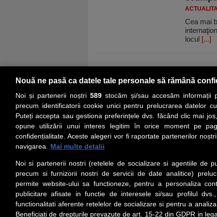
ACTUALIT
Cea mai bo
internaţio
locul
[...]
Nouă ne pasă ca datele tale personale să rămână confi
Noi și partenerii noștri
589
stocăm și/sau accesăm informații pe
precum identificatorii cookie unici pentru prelucrarea datelor c
Puteți accepta sau gestiona preferințele dvs. făcând clic mai jos,
PRIMA PAGINĂ
ACTUALITATE
CO
opune utilizării unui interes legitim în orice moment pe pag
confidențialitate. Aceste alegeri vor fi raportate partenerilor noștr
navigarea.
Mai multe detalii
Social
Link-
Noi si partenerii nostri (retelele de socializare si agentiile de p
Z
iarul 
Urmareste-ne pe Facebook
precum si furnizorii nostri de servicii de date analitice) prel
Despre
permite website-ului sa functioneze, pentru a personaliza conti
Contac
publicitare afisate in functie de interesele si/sau profilul dvs
Contac
functionalitati aferente retelelor de socializare si pentru a analiza
Beneficiati de drepturile prevazute de art. 15-22 din GDPR in leg
Contact