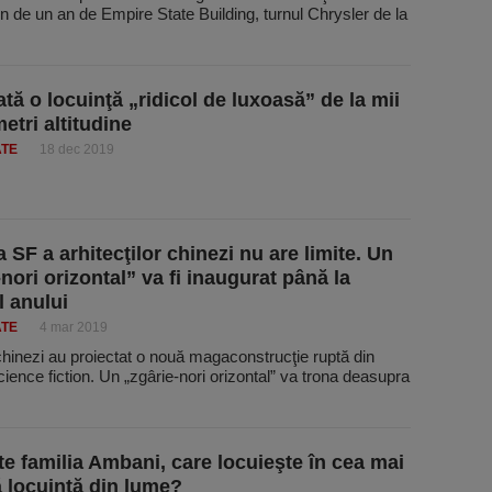
in de un an de Empire State Building, turnul Chrysler de la
tă o locuinţă „ridicol de luxoasă” de la mii
etri altitudine
ATE
18 dec 2019
 SF a arhitecţilor chinezi nu are limite. Un
nori orizontal” va fi inaugurat până la
l anului
ATE
4 mar 2019
 chinezi au proiectat o nouă magaconstrucţie ruptă din
cience fiction. Un „zgârie-nori orizontal” va trona deasupra
te familia Ambani, care locuieşte în cea mai
locuinţă din lume?