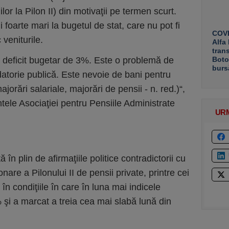
or la Pilon II) din motivaţii pe termen scurt.
 foarte mari la bugetul de stat, care nu pot fi
COVE
 veniturile.
Alfa
tran
n deficit bugetar de 3%. Este o problemă de
Boto
burs
datorie publică. Este nevoie de bani pentru
jorări salariale, majorări de pensii - n. red.)“,
tele Asociaţiei pentru Pensiile Administrate
UR
 în plin de afirmaţiile politice contradictorii cu
nare a Pilonului II de pensii private, printre cei
 în condiţiile în care în luna mai indicele
 şi a marcat a treia cea mai slabă lună din