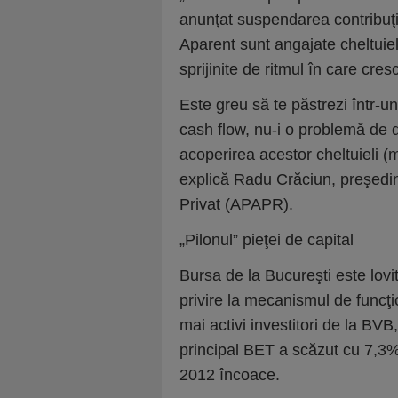
anunţat suspendarea contribuţiil
Aparent sunt angajate cheltuieli
sprijinite de ritmul în care cresc
Este greu să te păstrezi într-u
cash flow, nu-i o problemă de 
acoperirea acestor cheltuieli (ma
explică Radu Crăciun, preşedin
Privat (APAPR).
„Pilonul” pieţei de capital
Bursa de la Bucureşti este lovită
privire la mecanismul de funcţio
mai activi investitori de la BVB,
principal BET a scăzut cu 7,3%
2012 încoace.