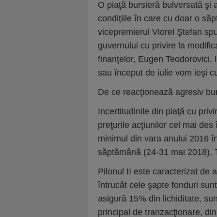
O piaţă bursieră bulversată şi a
condiţiile în care cu doar o săp
vicepremierul Viorel Ştefan s
guvernului cu privire la modific
finanţelor, Eugen Teodorovici, l
sau început de iulie vom ieşi cu 
De ce reacţionează agresiv bu
Incertitudinile din piaţă cu priv
preţurile acţiunilor cel mai des î
minimul din vara anului 2016 î
săptămână (24-31 mai 2018), 
Pilonul II este caracterizat de 
întrucât cele şapte fonduri sunt 
asigură 15% din lichiditate, s
principal de tranzacţionare, di