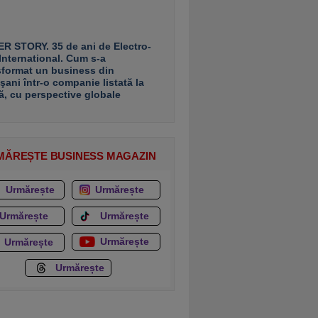
R STORY. 35 de ani de Electro-
 International. Cum s-a
sformat un business din
şani într-o companie listată la
ă, cu perspective globale
MĂREȘTE BUSINESS MAGAZIN
Urmărește
Urmărește
Urmărește
Urmărește
Urmărește
Urmărește
Urmărește