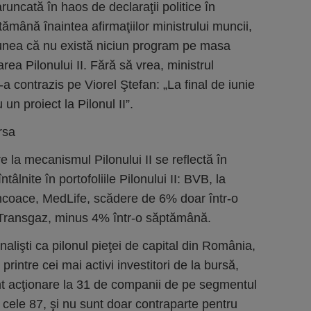
runcată în haos de declaraţii politice în
tămână înaintea afirmaţiilor ministrului muncii,
punea că nu există niciun program pe masa
area Pilonului II. Fără să vrea, ministrul
-a contrazis pe Viorel Ştefan: „La final de iunie
un proiect la Pilonul II”.
rsa
ire la mecanismul Pilonului II se reflectă în
ntâlnite în portofoliile Pilonului II: BVB, la
ncoace, MedLife, scădere de 6% doar într-o
Transgaz, minus 4% într-o săptămână.
analişti ca pilonul pieţei de capital din România,
printre cei mai activi investitori de la bursă,
unt acţionare la 31 de companii de pe segmentul
n cele 87, şi nu sunt doar contraparte pentru