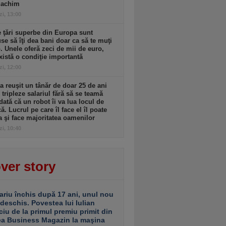
gachim
zi, 13:00
 ţări superbe din Europa sunt
se să îţi dea bani doar ca să te muţi
. Unele oferă zeci de mii de euro,
xistă o condiţie importantă
zi, 12:00
 reuşit un tânăr de doar 25 de ani
i tripleze salariul fără să se teamă
dată că un robot îi va lua locul de
. Lucrul pe care îl face el îl poate
a şi face majoritatea oamenilor
zi, 10:40
ver story
ariu închis după 17 ani, unul nou
 deschis. Povestea lui Iulian
ciu de la primul premiu primit din
ea Business Magazin la maşina