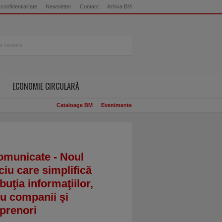
 confidentialitate
Newsletter
Contact
Arhiva BM
ECONOMIE CIRCULARĂ
Cataloage BM
Evenimente
omunicate - Noul
ciu care simplifică
ibuţia informaţiilor,
u companii şi
prenori