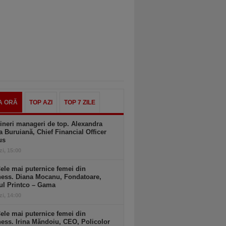
A ORĂ
TOP AZI
TOP 7 ZILE
ineri manageri de top. Alexandra
a Buruiană, Chief Financial Officer
us
zi, 15:00
ele mai puternice femei din
ness. Diana Mocanu, Fondatoare,
ul Printco – Gama
zi, 14:00
ele mai puternice femei din
ess. Irina Măndoiu, CEO, Policolor