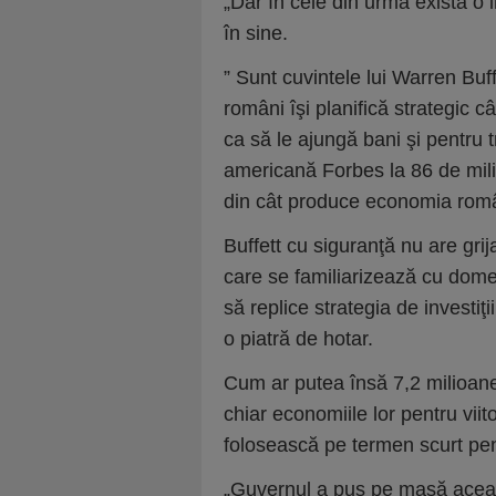
„Dar în cele din urmă există o i
în sine.
” Sunt cuvintele lui Warren Buff
români îşi planifică strategic
ca să le ajungă bani şi pentru t
americană Forbes la 86 de mil
din cât produce economia româ
Buffett cu siguranţă nu are grij
care se familiarizează cu domen
să replice strategia de investiţ
o piatră de hotar.
Cum ar putea însă 7,2 milioane
chiar economiile lor pentru viit
folosească pe termen scurt pent
„Guvernul a pus pe masă aceast