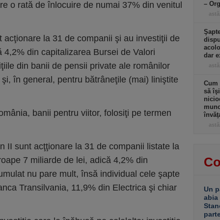
re o rată de înlocuire de numai 37% din venitul
– Or
astă
.
Şapte
 acţionare la 31 de companii şi au investiţii de
dispu
acolo
ă 4,2% din capitalizarea Bursei de Valori
dar e
iile din banii de pensii private ale românilor
astă
, în general, pentru bătrâneţile (mai) liniştite
Cum a
să îş
nicio
muncă
omânia, banii pentru viitor, folosiţi pe termen
învăţ
astă
n II sunt acţţionare la 31 de companii listate la
Co
proape 7 miliarde de lei, adică 4,2% din
Cumulat nu pare mult, însă individual cele şapte
anca Transilvania, 11,9% din Electrica şi chiar
Un p
abia
Stan
part