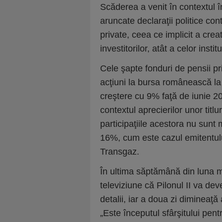
Scăderea a venit în contextul în
aruncate declaraţii politice contr
private, ceea ce implicit a crea
investitorilor, atât a celor instit
Cele şapte fonduri de pensii priv
acţiuni la bursa românească la
creştere cu 9% faţă de iunie 201
contextul aprecierilor unor titlur
participaţiile acestora nu sunt m
16%, cum este cazul emitentul
Transgaz.
În ultima săptămână din luna ma
televiziune că Pilonul II va dev
detalii, iar a doua zi dimineaţă
„Este începutul sfârşitului pentr