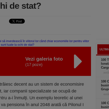
hi de stat?
ULTIM
Vezi galeria foto
100 T
Ionel
(17 poze)
Carg
astă
100 C
i trăiesc decent au un sistem de economisire
busi
Grup
t, iar companii specializate se ocupă de
astă
ntru a-i înmulţi. Un exemplu teoretic al unei
100 C
a pensiona în anul 2048 arată că Pilonul I
busin