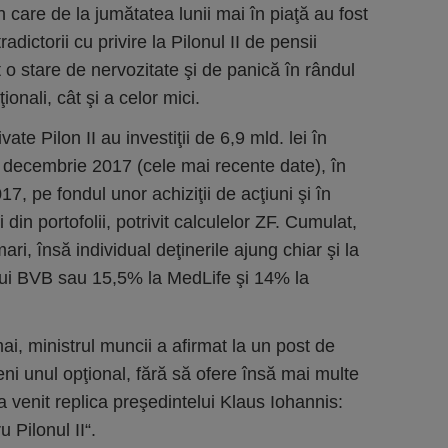
 care de la jumătatea lunii mai în piaţă au fost
adictorii cu privire la Pilonul II de pensii
t o stare de nervozitate şi de panică în rândul
uţionali, cât şi a celor mici.
ate Pilon II au investiţii de 6,9 mld. lei în
 decembrie 2017 (cele mai recente date), în
7, pe fondul unor achiziţii de acţiuni şi în
i din portofolii, potrivit calculelor ZF. Cumulat,
ari, însă individual deţinerile ajung chiar şi la
ui BVB sau 15,5% la MedLife şi 14% la
i, ministrul muncii a afirmat la un post de
eni unul opţional, fără să ofere însă mai multe
 a venit replica preşedintelui Klaus Iohannis:
u Pilonul II“.