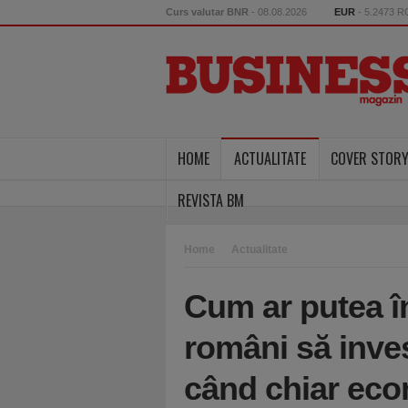
Curs valutar BNR
- 08.08.2026
EUR
- 5.2473 
HOME
ACTUALITATE
COVER STOR
REVISTA BM
Home
Actualitate
Cum ar putea î
români să inves
când chiar econ