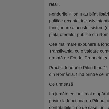
retail.
Fondurile Pilon II au bifat listăr
politice recente, inclusiv intenţ
funcţionare a acestui sistem (u
piaţa ofertelor publice din Rom
Cea mai mare expunere a fondu
Transilvania, cu o valoare cumul
urmată de Fondul Proprietatea (
Practic, fondurile Pilon II au 1
din România, fiind printre cei m
Ce urmează
La jumătatea lunii mai a apărut 
privire la funcţionarea Pilonulu
contribuţiile timp de şase luni,