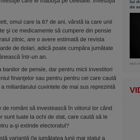
nvestiţie care le înăbuşă pe celelalte: investiţia
lui d
de e
ett, omul care la 87 de ani, vârstă la care unii
 câte şi ce medicamente să cumpere din pensie
raiul zilnic, are o avere estimată de revista
iarde de dolari, adică poate cumpăra jumătate
nească într-un an.
vezi c
a banilor de pensie, dar pentru micii investitori
iul finanţelor sau pentru pentru cei care caută
ii a miliardarului cuvintele de mai sus reprezintă
VI
 de români să investească în viitorul lor când
or sunt luate la ochi de stat, care caută să le
ru a-şi extinde electoratul?
ă variantă (la jumătatea lunii mai statul a