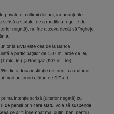
ile private din ultimii doi ani, iar anunţurile
ia scrisă a statului de a modifica regulile de
lterior negată), nu fac altceva decât să îngheţe
ânia.
rilor la BVB este cea de la Banca
ată a participaţiilor de 1,07 miliarde de lei,
1 mld. lei) şi Romgaz (907 mil. lei).
1,6% din a doua instituţie de credit ca mărime
ai mari acţionari alături de SIF-uri.
prima intenţie scrisă (ulterior negată) cu
i II de pensii prin care statul voia să suspende
 ceea ce ar fi însemnat mai puţini bani pentru