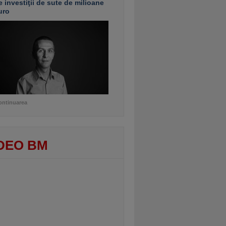
e investiţii de sute de milioane
uro
ontinuarea
DEO BM