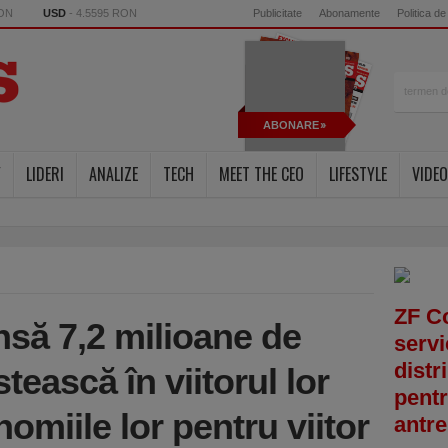
RON
USD
- 4.5595 RON
Publicitate
Abonamente
Politica de
ABONARE
Y
LIDERI
ANALIZE
TECH
MEET THE CEO
LIFESTYLE
VIDEO
ZF C
nsă 7,2 milioane de
servi
distr
tească în viitorul lor
pentr
omiile lor pentru viitor
antre