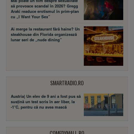
Mai poate un film despre sexualitate
să provoace scandal în 2026? Gregg
Araki readuce erotismul în prim-plan
cu „I Want Your Sex”
Ai merge la restaurant fără haine? Un
steakhouse din Florida organizează
lunar seri de „nude dining”
SMARTRADIO.RO
Austria| Un elev de 9 ani a fost pus să
susţină un test scris în aer liber, la
-1°C, pentru că nu avea mască
COMEDYMALL.RO