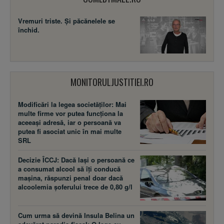
Vremuri triste. Şi păcănelele se
închid.
MONITORULJUSTITIEI.RO
Modificări la legea societăţilor: Mai
multe firme vor putea funcţiona la
aceeaşi adresă, iar o persoană va
putea fi asociat unic în mai multe
SRL
Decizie ÎCCJ: Dacă laşi o persoană ce
a consumat alcool să îţi conducă
maşina, răspunzi penal doar dacă
alcoolemia şoferului trece de 0,80 g/l
Cum urma să devină Insula Belina un