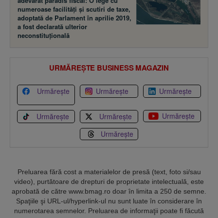
adevărat paradis fiscal: O lege cu
numeroase facilităţi şi scutiri de taxe,
adoptată de Parlament în aprilie 2019,
a fost declarată ulterior
neconstituţională
URMĂREȘTE BUSINESS MAGAZIN
Urmărește
Urmărește
Urmărește
Urmărește
Urmărește
Urmărește
Urmărește
Preluarea fără cost a materialelor de presă (text, foto si/sau
video), purtătoare de drepturi de proprietate intelectuală, este
aprobată de către www.bmag.ro doar în limita a 250 de semne.
Spaţiile şi URL-ul/hyperlink-ul nu sunt luate în considerare în
numerotarea semnelor. Preluarea de informaţii poate fi făcută