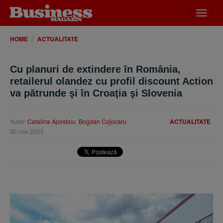
Desch
meniu
HOME
ACTUALITATE
Cu planuri de extindere în România,
retailerul olandez cu profil discount Action
va pătrunde şi în Croaţia şi Slovenia
Autor:
Catalina Apostoiu
,
Bogdan Cojocaru
ACTUALITATE
30 nov 2025