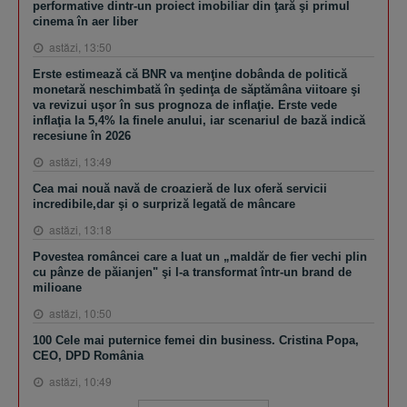
performative dintr-un proiect imobiliar din ţară şi primul
cinema în aer liber
astăzi, 13:50
Erste estimează că BNR va menţine dobânda de politică
monetară neschimbată în şedinţa de săptămâna viitoare şi
va revizui uşor în sus prognoza de inflaţie. Erste vede
inflaţia la 5,4% la finele anului, iar scenariul de bază indică
recesiune în 2026
astăzi, 13:49
Cea mai nouă navă de croazieră de lux oferă servicii
incredibile,dar şi o surpriză legată de mâncare
astăzi, 13:18
Povestea româncei care a luat un „maldăr de fier vechi plin
cu pânze de păianjen" şi l-a transformat într-un brand de
milioane
astăzi, 10:50
100 Cele mai puternice femei din business. Cristina Popa,
CEO, DPD România
astăzi, 10:49