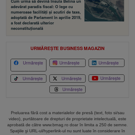
Cum urma să devină Insula Belina un
adevărat paradis fiscal: O lege cu
numeroase facilităţi şi scutiri de taxe,
adoptată de Parlament în aprilie 2019,
a fost declarată ulterior
neconstituţională
URMĂREȘTE BUSINESS MAGAZIN
Urmărește
Urmărește
Urmărește
Urmărește
Urmărește
Urmărește
Urmărește
Preluarea fără cost a materialelor de presă (text, foto si/sau
video), purtătoare de drepturi de proprietate intelectuală, este
aprobată de către www.bmag.ro doar în limita a 250 de semne.
Spaţiile şi URL-ul/hyperlink-ul nu sunt luate în considerare în