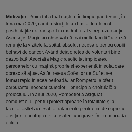
Motivaţie:
Proiectul a luat naştere în timpul pandemiei, în
luna mai 2020, când restricţiile au limitat foarte mult
posibilităţile de transport în mediul rural şi reprezentanţii
Asociaţiei Magic au observat că mai multe familii încep să
renunţe la vizitele la spital, absolut necesare pentru copiii
bolnavi de cancer. Având deja o reţea de voluntari bine
dezvoltată, Asociaţia Magic a solicitat implicarea
persoanelor cu maşină proprie şi experienţă în şofat care
doresc să ajute. Astfel reţeua Şoferilor de Suflet s-a
format rapid în acea perioadă, iar Rompetrol a oferit
carburantul necesar curselor – principala cheltuială a
proiectului. În anul 2020, Rompetrol a asigurat
combustibilul pentru proiect aproape în totalitate şi a
facilitat astfel accesul la tratamente pentru mii de copii cu
afecţiuni oncologice şi alte afecţiuni grave, într-o perioadă
critică.