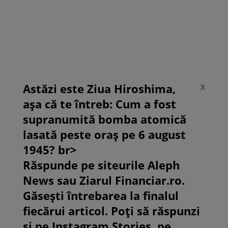
Astăzi este Ziua Hiroshima,
X
așa că te întreb: Cum a fost
supranumită bomba atomică
lasată peste oraș pe 6 august
1945? br>
Răspunde pe siteurile Aleph
News sau Ziarul Financiar.ro.
Găsești întrebarea la finalul
fiecărui articol. Poți să răspunzi
și pe Instagram Stories, pe