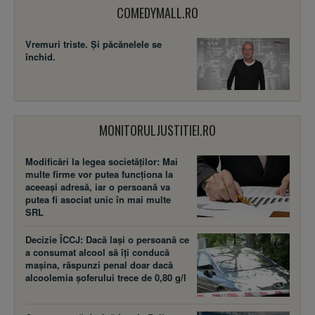
COMEDYMALL.RO
Vremuri triste. Şi păcănelele se
închid.
MONITORULJUSTITIEI.RO
Modificări la legea societăţilor: Mai
multe firme vor putea funcţiona la
aceeaşi adresă, iar o persoană va
putea fi asociat unic în mai multe
SRL
Decizie ÎCCJ: Dacă laşi o persoană ce
a consumat alcool să îţi conducă
maşina, răspunzi penal doar dacă
alcoolemia şoferului trece de 0,80 g/l