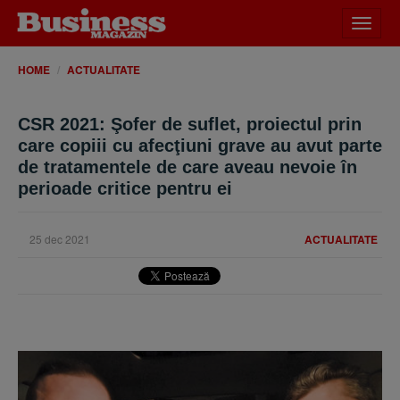
Desch
meniu
HOME
ACTUALITATE
CSR 2021: Şofer de suflet, proiectul prin
care copiii cu afecţiuni grave au avut parte
de tratamentele de care aveau nevoie în
perioade critice pentru ei
25 dec 2021
ACTUALITATE