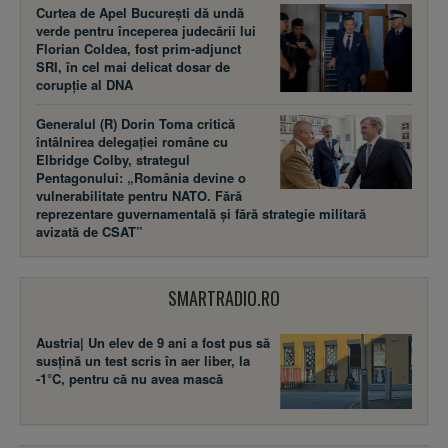
Curtea de Apel București dă undă
verde pentru începerea judecării lui
Florian Coldea, fost prim-adjunct
SRI, în cel mai delicat dosar de
corupție al DNA
Generalul (R) Dorin Toma critică
întâlnirea delegației române cu
Elbridge Colby, strategul
Pentagonului: „România devine o
vulnerabilitate pentru NATO. Fără
reprezentare guvernamentală și fără strategie militară
avizată de CSAT”
SMARTRADIO.RO
Austria| Un elev de 9 ani a fost pus să
susţină un test scris în aer liber, la
-1°C, pentru că nu avea mască