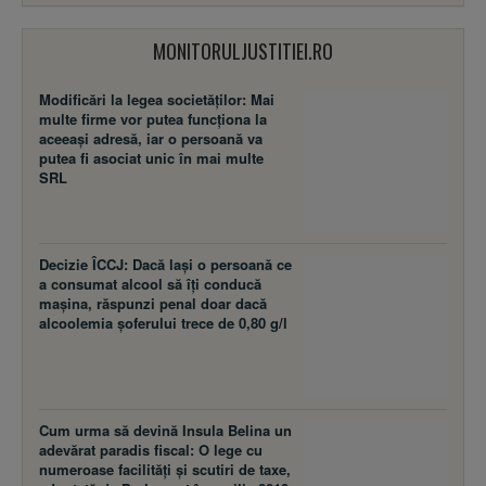
MONITORULJUSTITIEI.RO
Modificări la legea societăţilor: Mai
multe firme vor putea funcţiona la
aceeaşi adresă, iar o persoană va
putea fi asociat unic în mai multe
SRL
Decizie ÎCCJ: Dacă laşi o persoană ce
a consumat alcool să îţi conducă
maşina, răspunzi penal doar dacă
alcoolemia şoferului trece de 0,80 g/l
Cum urma să devină Insula Belina un
adevărat paradis fiscal: O lege cu
numeroase facilităţi şi scutiri de taxe,