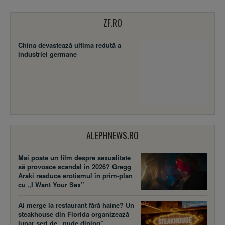
ZF.RO
China devastează ultima redută a
industriei germane
ALEPHNEWS.RO
Mai poate un film despre sexualitate
să provoace scandal în 2026? Gregg
Araki readuce erotismul în prim-plan
cu „I Want Your Sex”
Ai merge la restaurant fără haine? Un
steakhouse din Florida organizează
lunar seri de „nude dining”