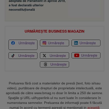
adoptată de Parlament în aprilie 2019,
a fost declarată ulterior
neconstituţională
URMĂREȘTE BUSINESS MAGAZIN
Urmărește
Urmărește
Urmărește
Urmărește
Urmărește
Urmărește
Urmărește
Preluarea fără cost a materialelor de presă (text, foto si/sau
video), purtătoare de drepturi de proprietate intelectuală, este
aprobată de către www.bmag.ro doar în limita a 250 de semne.
Spaţiile şi URL-ul/hyperlink-ul nu sunt luate în considerare în
numerotarea semnelor. Preluarea de informaţii poate fi făcută
numai în acord cu termenii agreaţi şi menţionaţi in
această