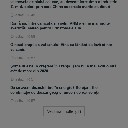
telenovele de slabă calitate, au devenit între timp o industrie
11 mld. dolari prin care China cucereşte marile studiouri
astăzi, 15:43
România, între caniculă şi vijelii. ANM a emis mai multe
avertizări meteo pentru următoarele zile
astăzi, 10:58
O nouă erupţie a vulcanului Etna cu fântâni de lavă şi nor
vulcanic
astăzi, 10:57
Şomajul este în creştere în Franţa. Ţara nu a mai avut o rată
atât de mare din 2020
astăzi, 10:57
De ce avem dezechilibre în energie? Bolojan: E o
combinaţie de decizii greşite, uneori de rea-voinţă
astăzi, 10:57
Vezi mai multe ştiri