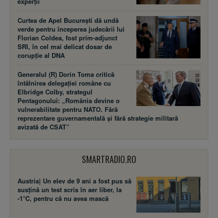
experții
Curtea de Apel București dă undă
verde pentru începerea judecării lui
Florian Coldea, fost prim-adjunct
SRI, în cel mai delicat dosar de
corupție al DNA
Generalul (R) Dorin Toma critică
întâlnirea delegației române cu
Elbridge Colby, strategul
Pentagonului: „România devine o
vulnerabilitate pentru NATO. Fără
reprezentare guvernamentală și fără strategie militară
avizată de CSAT”
SMARTRADIO.RO
Austria| Un elev de 9 ani a fost pus să
susţină un test scris în aer liber, la
-1°C, pentru că nu avea mască