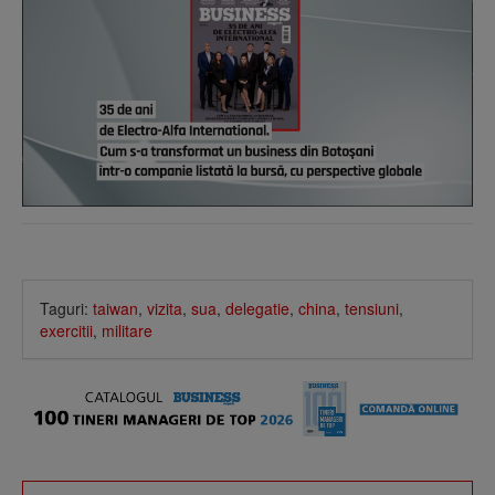
Taguri:
taiwan
,
vizita
,
sua
,
delegatie
,
china
,
tensiuni
,
exercitii
,
militare