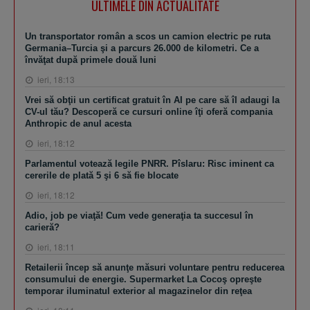
ULTIMELE DIN ACTUALITATE
Un transportator român a scos un camion electric pe ruta
Germania–Turcia şi a parcurs 26.000 de kilometri. Ce a
învăţat după primele două luni
ieri, 18:13
Vrei să obţii un certificat gratuit în AI pe care să îl adaugi la
CV-ul tău? Descoperă ce cursuri online îţi oferă compania
Anthropic de anul acesta
ieri, 18:12
Parlamentul votează legile PNRR. Pîslaru: Risc iminent ca
cererile de plată 5 şi 6 să fie blocate
ieri, 18:12
Adio, job pe viaţă! Cum vede generaţia ta succesul în
carieră?
ieri, 18:11
Retailerii încep să anunţe măsuri voluntare pentru reducerea
consumului de energie. Supermarket La Cocoş opreşte
temporar iluminatul exterior al magazinelor din reţea