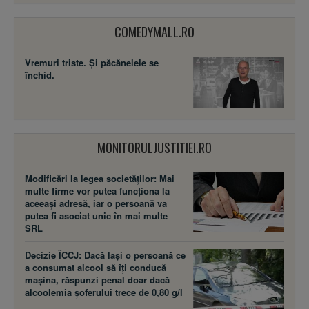
COMEDYMALL.RO
Vremuri triste. Şi păcănelele se
închid.
MONITORULJUSTITIEI.RO
Modificări la legea societăţilor: Mai
multe firme vor putea funcţiona la
aceeaşi adresă, iar o persoană va
putea fi asociat unic în mai multe
SRL
Decizie ÎCCJ: Dacă laşi o persoană ce
a consumat alcool să îţi conducă
maşina, răspunzi penal doar dacă
alcoolemia şoferului trece de 0,80 g/l