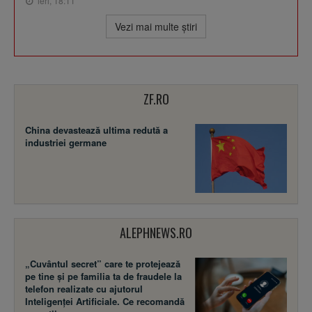
ieri, 18:11
Vezi mai multe ştiri
ZF.RO
China devastează ultima redută a
industriei germane
ALEPHNEWS.RO
„Cuvântul secret” care te protejează
pe tine și pe familia ta de fraudele la
telefon realizate cu ajutorul
Inteligenței Artificiale. Ce recomandă