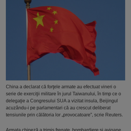
China a declarat că forţele armate au efectuat vineri o
serie de exerciţii militare în jurul Taiwanului, în timp ce o
delegaţie a Congresului SUA a vizitat insula, Beijingul
acuzându-i pe parlamentari că au crescut deliberat
tensiunile prin călătoria lor „provocatoare”, scrie Reuters.
Armata chineză a trimis fregate, bombardiere şi avioane