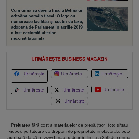
Cum urma să devină Insula Belina un
adevărat paradis fiscal: O lege cu
numeroase facilităţi şi scutiri de taxe,
adoptată de Parlament în aprilie 2019,
a fost declarată ulterior
neconstituţională
URMĂREȘTE BUSINESS MAGAZIN
Urmărește
Urmărește
Urmărește
Urmărește
Urmărește
Urmărește
Urmărește
Preluarea fără cost a materialelor de presă (text, foto si/sau
video), purtătoare de drepturi de proprietate intelectuală, este
aprobată de către www.bmag.ro doar în limita a 250 de semne.