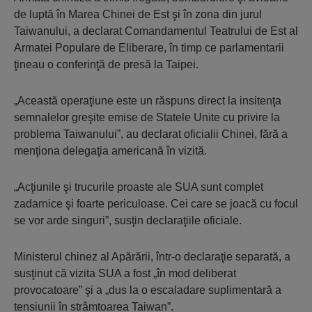
de luptă în Marea Chinei de Est şi în zona din jurul
Taiwanului, a declarat Comandamentul Teatrului de Est al
Armatei Populare de Eliberare, în timp ce parlamentarii
ţineau o conferinţă de presă la Taipei.
„Această operaţiune este un răspuns direct la insitenţa
semnalelor greşite emise de Statele Unite cu privire la
problema Taiwanului”, au declarat oficialii Chinei, fără a
menţiona delegaţia americană în vizită.
„Acţiunile şi trucurile proaste ale SUA sunt complet
zadarnice şi foarte periculoase. Cei care se joacă cu focul
se vor arde singuri”, susţin declaraţiile oficiale.
Ministerul chinez al Apărării, într-o declaraţie separată, a
susţinut că vizita SUA a fost „în mod deliberat
provocatoare” şi a „dus la o escaladare suplimentară a
tensiunii în strâmtoarea Taiwan”.