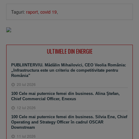
Taguri:
raport
,
covid 19
,
ULTIMELE DIN ENERGIE
PUBLIINTERVIU. Mădălin Mihailovici, CEO Veolia România:
„Infrastructura este un criteriu de competitivitate pentru
România”
20 iul 2026
100 Cele mai puternice femei din business. Alina Ştefan,
Chief Commercial Officer, Enexus
12 iul 2026
100 Cele mai puternice femei din business. Silvia Ene, Chief
Operating and Strategy Officer în cadrul OSCAR
Downstream
11 iul 2026