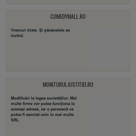
COMEDYMALL.RO
Vremuri triste. Şi păcănelele se
închid.
MONITORULJUSTITIEI.RO
Modificări la legea societăţilor: Mai
multe firme vor putea funcţiona la
aceeaşi adresă, iar o persoană va
putea fi asociat unic în mai multe
SRL