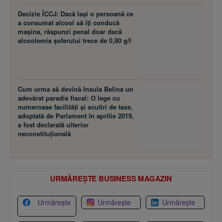
Decizie ÎCCJ: Dacă laşi o persoană ce
a consumat alcool să îţi conducă
maşina, răspunzi penal doar dacă
alcoolemia şoferului trece de 0,80 g/l
Cum urma să devină Insula Belina un
adevărat paradis fiscal: O lege cu
numeroase facilităţi şi scutiri de taxe,
adoptată de Parlament în aprilie 2019,
a fost declarată ulterior
neconstituţională
URMĂREȘTE BUSINESS MAGAZIN
Urmărește
Urmărește
Urmărește