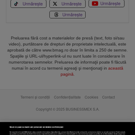
Urmărește
Urmărește
Urmărește
Urmărește
Preluarea fără cost a materialelor de presă (text, foto si/sau
video), purtătoare de drepturi de proprietate intelectuală, este
aprobată de către www.bmag.ro doar în limita a 250 de semne.
Spaţiile şi URL-ul/hyperlink-ul nu sunt luate în considerare în
numerotarea semnelor. Preluarea de informaţii poate fi făcută
numai în acord cu termenii agreaţi şi menţionaţi in
această
pagină
.
Termeni și condiții
Confidențialitate
Cookies
Contact
Copyright © 2025 BUSINESSMEX S.A.
Nouă ne pasă ca datele tale personale să rămână confidențiale
Noi și partenerii noștri
589
stocăm și/sau accesăm informații pe dispozitivul dvs., precum identificatorii cookie unici pentru prelucrarea datelor cu caracter personal. Puteți accepta
sau gestiona preferințele dvs. făcând clic mai jos, respectiv vă puteți opune utilizării unui interes legitim în orice moment pe pagina cu politica de confidențialitate. Aceste alegeri vor