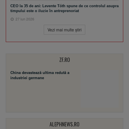
CEO la 35 de ani: Levente Tóth spune de ce controlul asupra
timpului este o iluzie în antreprenoriat
27 iun 2026
Vezi mai multe ştiri
ZF.RO
China devastează ultima redută a
industriei germane
ALEPHNEWS.RO