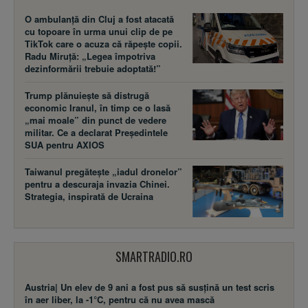
O ambulanță din Cluj a fost atacată
cu topoare în urma unui clip de pe
TikTok care o acuza că răpește copii.
Radu Miruță: „Legea împotriva
dezinformării trebuie adoptată!”
Trump plănuiește să distrugă
economic Iranul, în timp ce o lasă
„mai moale” din punct de vedere
militar. Ce a declarat Președintele
SUA pentru AXIOS
Taiwanul pregătește „iadul dronelor”
pentru a descuraja invazia Chinei.
Strategia, inspirată de Ucraina
SMARTRADIO.RO
Austria| Un elev de 9 ani a fost pus să susţină un test scris
în aer liber, la -1°C, pentru că nu avea mască