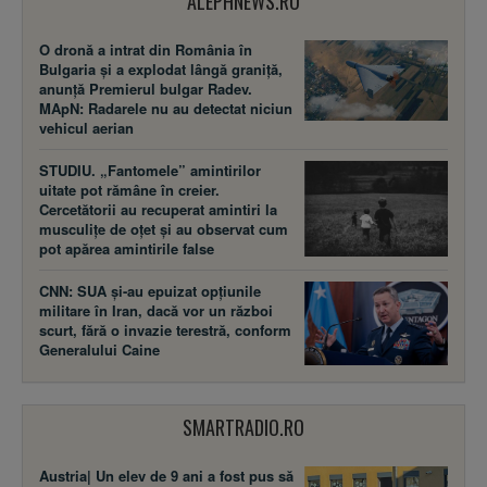
ALEPHNEWS.RO
O dronă a intrat din România în
Bulgaria și a explodat lângă graniță,
anunță Premierul bulgar Radev.
MApN: Radarele nu au detectat niciun
vehicul aerian
STUDIU. „Fantomele” amintirilor
uitate pot rămâne în creier.
Cercetătorii au recuperat amintiri la
musculițe de oțet și au observat cum
pot apărea amintirile false
CNN: SUA şi-au epuizat opțiunile
militare în Iran, dacă vor un război
scurt, fără o invazie terestră, conform
Generalului Caine
SMARTRADIO.RO
Austria| Un elev de 9 ani a fost pus să