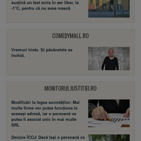
susţină un test scris în aer liber, la
-1°C, pentru că nu avea mască
COMEDYMALL.RO
Vremuri triste. Şi păcănelele se
închid.
MONITORULJUSTITIEI.RO
Modificări la legea societăţilor: Mai
multe firme vor putea funcţiona la
aceeaşi adresă, iar o persoană va
putea fi asociat unic în mai multe
SRL
Decizie ÎCCJ: Dacă laşi o persoană ce