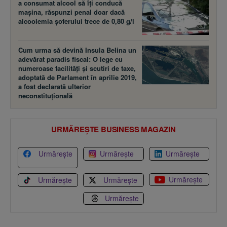
a consumat alcool să îţi conducă
maşina, răspunzi penal doar dacă
alcoolemia şoferului trece de 0,80 g/l
Cum urma să devină Insula Belina un
adevărat paradis fiscal: O lege cu
numeroase facilităţi şi scutiri de taxe,
adoptată de Parlament în aprilie 2019,
a fost declarată ulterior
neconstituţională
URMĂREȘTE BUSINESS MAGAZIN
Urmărește
Urmărește
Urmărește
Urmărește
Urmărește
Urmărește
Urmărește