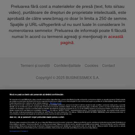
Preluarea fără cost a materialelor de presă (text, foto si/sau
video), purtătoare de drepturi de proprietate intelectuală, este
aprobată de către www.bmag.ro doar în limita a 250 de semne.
Spaţiile şi URL-ul/hyperlink-ul nu sunt luate în considerare în
numerotarea semnelor. Preluarea de informaţii poate fi făcută
numai în acord cu termenii agreaţi şi menţionaţi in
această
pagină
.
Termeni și condiții
Confidențialitate
Cookies
Contact
Copyright © 2025 BUSINESSMEX S.A.
Nouă ne pasă ca datele tale personale să rămână confidențiale
Noi și partenerii noștri
589
stocăm și/sau accesăm informații pe dispozitivul dvs., precum identificatorii cookie unici pentru prelucrarea datelor cu caracter personal. Puteți accepta
sau gestiona preferințele dvs. făcând clic mai jos, respectiv vă puteți opune utilizării unui interes legitim în orice moment pe pagina cu politica de confidențialitate. Aceste alegeri vor
fi raportate partenerilor noștri și nu vă vor afecta navigarea.
Mai multe detalii
Noi si partenerii nostri (retelele de socializare si agentiile de publicitate partenere, precum si furnizorii nostri de servicii de date analitice) prelucram date pentru a permite
website-ului sa functioneze, pentru a personaliza continutul si anunturile publicitare afisate in functie de interesele si/sau profilul dvs., pentru a va oferi functionalitati aferente
retelelor de socializare si pentru a analiza traficul pe website. Beneficiati de drepturile prevazute de art. 15-22 din GDPR in legatura cu prelucrarea datelor cu caracter personal.
Aceste drepturi pot fi exercitate prin modalitatea indicata
aici
. Prin click pe “ACCEPT TOATE”, acceptati folosirea tuturor Tehnologiilor de tip Cookie, care implica inclusiv acceptul
dvs. cu privire la stocarea/accesarea informatiilor de catre Vendor-ii cu care colaboram. Prin click pe “VREAU SA MODIFIC SETARILE INDIVIDUAL” puteti schimba preferintele in
mod individual, mai putin cele legate de cookie strict necesare pentru functionarea website-ului.
Atât noi, cât și partenerii noștri prelucrăm datele pentru a oferi:
Stocarea și/sau accesarea informațiilor de pe un dispozitiv. Măsurarea performanței reclamelor. Utilizarea profilurilor pentru selectarea conținutului personalizat. Dezvoltarea și
îmbunătățirea serviciilor. Crearea profilurilor de conținut personalizat. Utilizarea profilurilor pentru selectarea publicității personalizate. Crearea profilurilor pentru publicitate
personalizată. Măsurarea performanței conținutului. Înțelegerea publicului prin statistici sau combinații de date din surse diferite. Utilizarea datelor limitate pentru a selecta
Setări cookies
conținutul. Utilizarea de date limitate pentru a selecta publicitatea. Date precise de geolocație și identificarea prin scanarea dispozitivului.
Listă parteneri (furnizori)