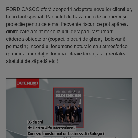
FORD CASCO oferă acoperiri adaptate nevoilor clienţilor,
la un tarif special. Pachetul de bază include acoperiri şi
protecţie pentru cele mai frecvente riscuri ce pot apărea,
dintre care amintim: coliziuni, derapări, răsturnări;
căderea obiectelor (copaci, blocuri de gheaţ⁠ , bolovani)
pe maşin ⁠; incendiu; fenomene naturale sau atmosferice
(grindină, inundaţie, furtună, ploaie torenţială, greutatea
stratului de zăpadă etc.).