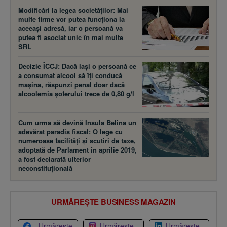
Modificări la legea societăţilor: Mai
multe firme vor putea funcţiona la
aceeaşi adresă, iar o persoană va
putea fi asociat unic în mai multe
SRL
Decizie ÎCCJ: Dacă laşi o persoană ce
a consumat alcool să îţi conducă
maşina, răspunzi penal doar dacă
alcoolemia şoferului trece de 0,80 g/l
Cum urma să devină Insula Belina un
adevărat paradis fiscal: O lege cu
numeroase facilităţi şi scutiri de taxe,
adoptată de Parlament în aprilie 2019,
a fost declarată ulterior
neconstituţională
URMĂREȘTE BUSINESS MAGAZIN
Urmărește
Urmărește
Urmărește