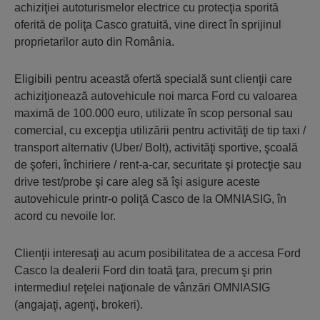
achiziţiei autoturismelor electrice cu protecţia sporită
oferită de poliţa Casco gratuită, vine direct în sprijinul
proprietarilor auto din România.
Eligibili pentru această ofertă specială sunt clienţii care
achiziţionează autovehicule noi marca Ford cu valoarea
maximă de 100.000 euro, utilizate în scop personal sau
comercial, cu excepţia utilizării pentru activităţi de tip taxi /
transport alternativ (Uber/ Bolt), activităţi sportive, şcoală
de şoferi, închiriere / rent-a-car, securitate şi protecţie sau
drive test/probe şi care aleg să îşi asigure aceste
autovehicule printr-o poliţă Casco de la OMNIASIG, în
acord cu nevoile lor.
Clienţii interesaţi au acum posibilitatea de a accesa Ford
Casco la dealerii Ford din toată ţara, precum şi prin
intermediul reţelei naţionale de vânzări OMNIASIG
(angajaţi, agenţi, brokeri).