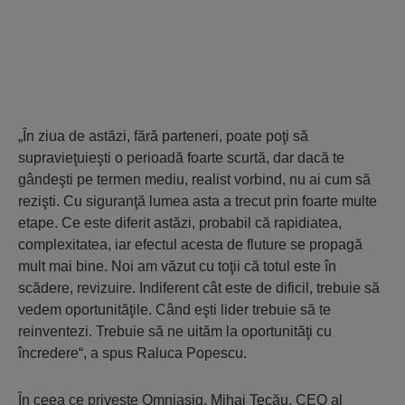
„În ziua de astăzi, fără parteneri, poate poţi să
supravieţuieşti o perioadă foarte scurtă, dar dacă te
gândeşti pe termen mediu, realist vorbind, nu ai cum să
rezişti. Cu siguranţă lumea asta a trecut prin foarte multe
etape. Ce este diferit astăzi, probabil că rapidiatea,
complexitatea, iar efectul acesta de fluture se propagă
mult mai bine. Noi am văzut cu toţii că totul este în
scădere, revizuire. Indiferent cât este de dificil, trebuie să
vedem oportunităţile. Când eşti lider trebuie să te
reinventezi. Trebuie să ne uităm la oportunităţi cu
încredere“, a spus Raluca Popescu.
În ceea ce priveşte Omniasig, Mihai Tecău, CEO al