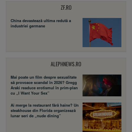
ZF.RO
China devastează ultima redută a
industriei germane
ALEPHNEWS.RO
Mai poate un film despre sexualitate
să provoace scandal în 2026? Gregg
Araki readuce erotismul în prim-plan
cu „I Want Your Sex”
Ai merge la restaurant fără haine? Un
steakhouse din Florida organizează
lunar seri de „nude dining”