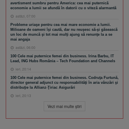
avertisment sumbru pentru America: cea mai puternică
economie a lumii se afundă în datorii cu o viteză alarmantă
astăzi, 07:00
Probleme uriaşe pentru cea mai mare economie a lumii.
Milioane de oameni îşi caută, dar nu reuşesc să-şi găsească
un loc de muncă şi tot mai mulţi ajung să renunţe la a se
mai angaja
astăzi, 06:00
100 Cele mai puternice femei din business. Irina Barbu, IT
Lead, ING Hubs România – Tech Foundation and Channels
ieri, 20:14
100 Cele mai puternice femei din business. Codruţa Furtună,
director general adjunct cu responsabilităţi în aria vânzări şi
distribuţie la Allianz-Ţiriac Asigurări
ieri, 20:13
Vezi mai multe ştiri