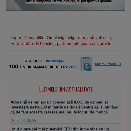
Taguri:
Competitie
,
Omniasig
,
asigurator
,
autovehicule
,
Ford
,
UniCredit Leasing
,
parteneriate
,
piata asigurarilor
ULTIMELE DIN ACTUALITATE
Aroganţă de miliardar: concediază 8.000 de oameni şi
investeşte peste 130 miliarde de dolari pentru AI, sunţinând
că de fapt aceasta creează mai multe locuri de muncă
astăzi, 08:00
Unul dintre cei mai puternici CEO din lume vine cu un