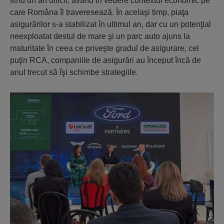
fiind un an dificil, având în vedere contextul economic pe
care Româna îl traveresează. În acelaşi timp, piaţa
asigurărilor s-a stabilizat în ultimul an, dar cu un potenţial
neexploatat destul de mare şi un parc auto ajuns la
maturitate în ceea ce priveşte gradul de asigurare, cel
puţin RCA, companiile de asigurări au început încă de
anul trecut să îşi schimbe strategiile.