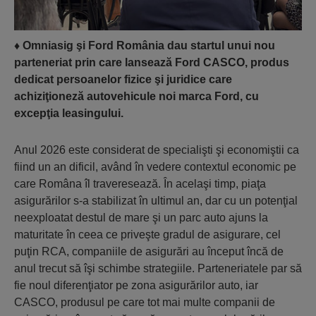
♦
Omniasig şi Ford România dau startul unui nou
parteneriat prin care lansează Ford CASCO, produs
dedicat persoanelor fizice şi juridice care
achiziţioneză autovehicule noi marca Ford, cu
excepţia leasingului.
Anul 2026 este considerat de specialişti şi economiştii ca
fiind un an dificil, având în vedere contextul economic pe
care Româna îl traveresează. În acelaşi timp, piaţa
asigurărilor s-a stabilizat în ultimul an, dar cu un potenţial
neexploatat destul de mare şi un parc auto ajuns la
maturitate în ceea ce priveşte gradul de asigurare, cel
puţin RCA, companiile de asigurări au început încă de
anul trecut să îşi schimbe strategiile. Parteneriatele par să
fie noul diferenţiator pe zona asigurărilor auto, iar
CASCO, produsul pe care tot mai multe companii de