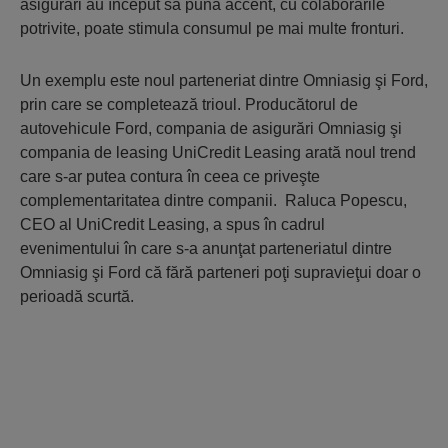
asigurări au început să pună accent, cu colaborările
potrivite, poate stimula consumul pe mai multe fronturi.
Un exemplu este noul parteneriat dintre Omniasig şi Ford,
prin care se completează trioul. Producătorul de
autovehicule Ford, compania de asigurări Omniasig şi
compania de leasing UniCredit Leasing arată noul trend
care s-ar putea contura în ceea ce priveşte
complementaritatea dintre companii. Raluca Popescu,
CEO al UniCredit Leasing, a spus în cadrul
evenimentului în care s-a anunţat parteneriatul dintre
Omniasig şi Ford că fără parteneri poţi supravieţui doar o
perioadă scurtă.