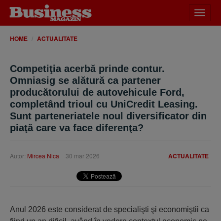
Desch
meniu
HOME
ACTUALITATE
Competiţia acerbă prinde contur.
Omniasig se alătură ca partener
producătorului de autovehicule Ford,
completând trioul cu UniCredit Leasing.
Sunt parteneriatele noul diversificator din
piaţă care va face diferenţa?
Autor:
Mircea Nica
30 mar 2026
ACTUALITATE
Anul 2026 este considerat de specialişti şi economiştii ca