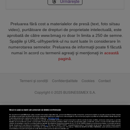
Urmărește
Preluarea fără cost a materialelor de presă (text, foto si/sau
video), purtătoare de drepturi de proprietate intelectuală, este
aprobată de către www.bmag.ro doar în limita a 250 de semne.
Spaţiile şi URL-ul/hyperlink-ul nu sunt luate în considerare în
numerotarea semnelor. Preluarea de informaţii poate fi făcută
numai în acord cu termenii agreaţi şi menţionaţi in
această
pagină
.
Termeni și condiții
Confidențialitate
Cookies
Contact
Copyright © 2025 BUSINESSMEX S.A.
Nouă ne pasă ca datele tale personale să rămână confidențiale
Noi și partenerii noștri
589
stocăm și/sau accesăm informații pe dispozitivul dvs., precum identificatorii cookie unici pentru prelucrarea datelor cu caracter personal. Puteți accepta
sau gestiona preferințele dvs. făcând clic mai jos, respectiv vă puteți opune utilizării unui interes legitim în orice moment pe pagina cu politica de confidențialitate. Aceste alegeri vor
fi raportate partenerilor noștri și nu vă vor afecta navigarea.
Mai multe detalii
Noi si partenerii nostri (retelele de socializare si agentiile de publicitate partenere, precum si furnizorii nostri de servicii de date analitice) prelucram date pentru a permite
website-ului sa functioneze, pentru a personaliza continutul si anunturile publicitare afisate in functie de interesele si/sau profilul dvs., pentru a va oferi functionalitati aferente
retelelor de socializare si pentru a analiza traficul pe website. Beneficiati de drepturile prevazute de art. 15-22 din GDPR in legatura cu prelucrarea datelor cu caracter personal.
Aceste drepturi pot fi exercitate prin modalitatea indicata
aici
. Prin click pe “ACCEPT TOATE”, acceptati folosirea tuturor Tehnologiilor de tip Cookie, care implica inclusiv acceptul
dvs. cu privire la stocarea/accesarea informatiilor de catre Vendor-ii cu care colaboram. Prin click pe “VREAU SA MODIFIC SETARILE INDIVIDUAL” puteti schimba preferintele in
mod individual, mai putin cele legate de cookie strict necesare pentru functionarea website-ului.