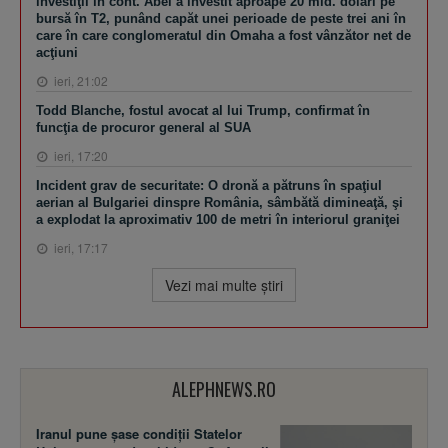
investiţii în cont. Abel a investit aproape 20 mld. dolari pe
bursă în T2, punând capăt unei perioade de peste trei ani în
care în care conglomeratul din Omaha a fost vânzător net de
acţiuni
ieri, 21:02
Todd Blanche, fostul avocat al lui Trump, confirmat în
funcţia de procuror general al SUA
ieri, 17:20
Incident grav de securitate: O dronă a pătruns în spaţiul
aerian al Bulgariei dinspre România, sâmbătă dimineaţă, şi
a explodat la aproximativ 100 de metri în interiorul graniţei
ieri, 17:17
Vezi mai multe ştiri
ALEPHNEWS.RO
Iranul pune șase condiții Statelor