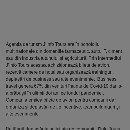
Agenţia de turism J’Info Tours are în portofoliu
multinaţionale din domeniile farmaceutic, auto, IT, ciment
sau din industria tutunului şi agricultură. Prin intermediul
J’Info Tours acestea achiziţionează bilete de avion,
rezervă camere de hotel sau organizează traininguri,
deplasări de business sau alte evenimente. Business
travel genera 67% din venituri înainte de Covid-19 dar s-
a prăbuşit în ultimii doi ani pe fondul pandemiei.
Compania emitea bilete de avion pentru companii dar
organiza şi deplasări de tip incentive, teambuildinguri şi
alte evenimente
Pe lângă deplasările solicitate de companii, J’Info Tours