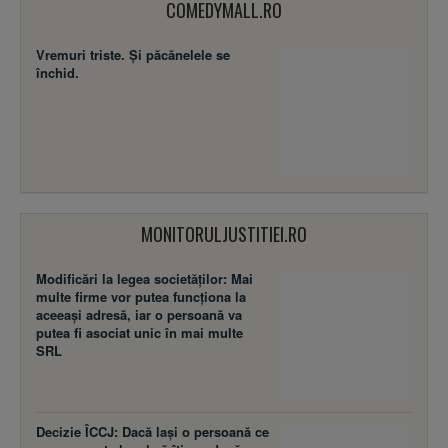
COMEDYMALL.RO
Vremuri triste. Şi păcănelele se
închid.
MONITORULJUSTITIEI.RO
Modificări la legea societăţilor: Mai
multe firme vor putea funcţiona la
aceeaşi adresă, iar o persoană va
putea fi asociat unic în mai multe
SRL
Decizie ÎCCJ: Dacă laşi o persoană ce