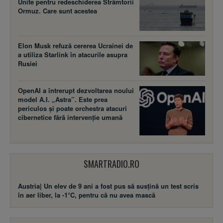
Unite pentru redeschiderea Strâmtorii
Ormuz. Care sunt acestea
Elon Musk refuză cererea Ucrainei de
a utiliza Starlink în atacurile asupra
Rusiei
OpenAI a întrerupt dezvoltarea noului
model A.I. „Astra”. Este prea
periculos și poate orchestra atacuri
cibernetice fără intervenție umană
SMARTRADIO.RO
Austria| Un elev de 9 ani a fost pus să susţină un test scris
în aer liber, la -1°C, pentru că nu avea mască