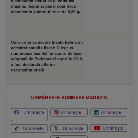
a consumat alcool să îţi conducă
maşina, răspunzi penal doar dacă
alcoolemia şoferului trece de 0,80 g/l
Cum urma să devină Insula Belina un
adevărat paradis fiscal: O lege cu
numeroase facilităţi şi scutiri de taxe,
adoptată de Parlament în aprilie 2019,
a fost declarată ulterior
neconstituţională
URMĂREȘTE BUSINESS MAGAZIN
Urmărește
Urmărește
Urmărește
Urmărește
Urmărește
Urmărește