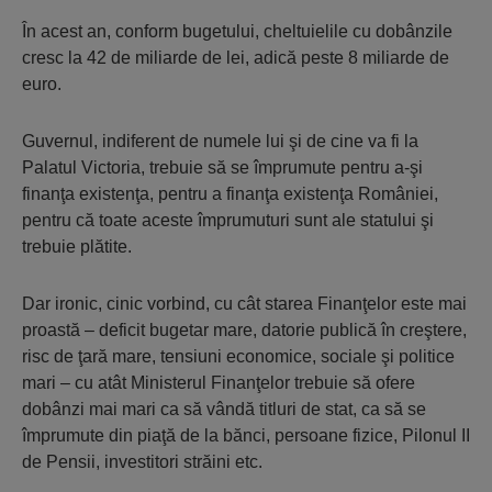
În acest an, conform bugetului, cheltuielile cu dobânzile
cresc la 42 de miliarde de lei, adică peste 8 miliarde de
euro.
Guvernul, indiferent de numele lui şi de cine va fi la
Palatul Victoria, trebuie să se împrumute pentru a-şi
finanţa existenţa, pentru a finanţa existenţa României,
pentru că toate aceste împrumuturi sunt ale statului şi
trebuie plătite.
Dar ironic, cinic vorbind, cu cât starea Finanţelor este mai
proastă – deficit bugetar mare, datorie publică în creştere,
risc de ţară mare, tensiuni economice, sociale şi politice
mari – cu atât Ministerul Finanţelor trebuie să ofere
dobânzi mai mari ca să vândă titluri de stat, ca să se
împrumute din piaţă de la bănci, persoane fizice, Pilonul II
de Pensii, investitori străini etc.