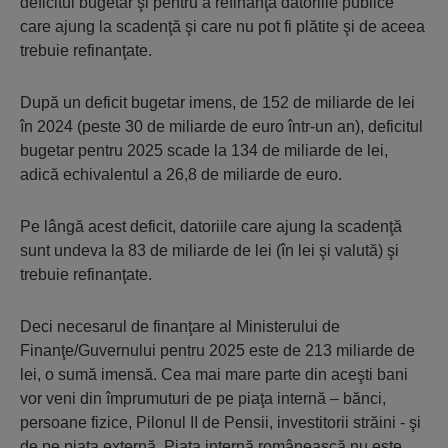
deficitul bugetar şi pentru a refinanţa datoriile publice
care ajung la scadenţă şi care nu pot fi plătite şi de aceea
trebuie refinanţate.
După un deficit bugetar imens, de 152 de miliarde de lei
în 2024 (peste 30 de miliarde de euro într-un an), deficitul
bugetar pentru 2025 scade la 134 de miliarde de lei,
adică echivalentul a 26,8 de miliarde de euro.
Pe lângă acest deficit, datoriile care ajung la scadenţă
sunt undeva la 83 de miliarde de lei (în lei şi valută) şi
trebuie refinanţate.
Deci necesarul de finanţare al Ministerului de
Finanţe/Guvernului pentru 2025 este de 213 miliarde de
lei, o sumă imensă. Cea mai mare parte din aceşti bani
vor veni din împrumuturi de pe piaţa internă – bănci,
persoane fizice, Pilonul II de Pensii, investitorii străini - şi
de pe piaţa externă. Piaţa internă românească nu este