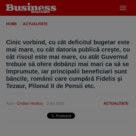
Desch
meniu
HOME
ACTUALITATE
Cinic vorbind, cu cât deficitul bugetar este
mai mare, cu cât datoria publică creşte, cu
cât riscul este mai mare, cu atât Guvernul
trebuie să ofere dobânzi mai mari ca să se
împrumute, iar principalii beneficiari sunt
băncile, românii care cumpără Fidelis şi
Tezaur, Pilonul II de Pensii etc.
Autor:
Cristian Hostiuc
3 feb 2025
ACTUALITATE