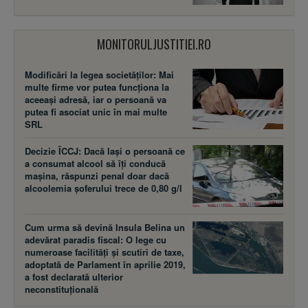
MONITORULJUSTITIEI.RO
Modificări la legea societăţilor: Mai
multe firme vor putea funcţiona la
aceeaşi adresă, iar o persoană va
putea fi asociat unic în mai multe
SRL
Decizie ÎCCJ: Dacă laşi o persoană ce
a consumat alcool să îţi conducă
maşina, răspunzi penal doar dacă
alcoolemia şoferului trece de 0,80 g/l
Cum urma să devină Insula Belina un
adevărat paradis fiscal: O lege cu
numeroase facilităţi şi scutiri de taxe,
adoptată de Parlament în aprilie 2019,
a fost declarată ulterior
neconstituţională