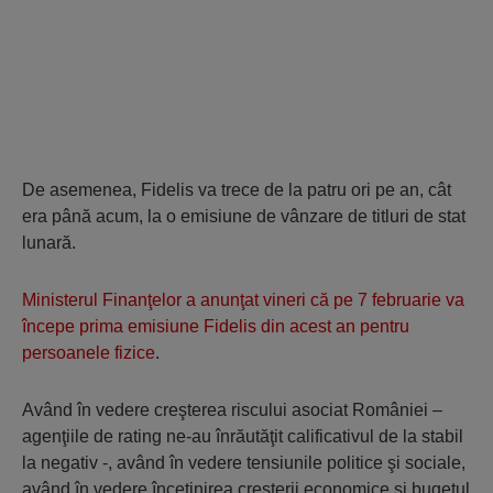
De asemenea, Fidelis va trece de la patru ori pe an, cât
era până acum, la o emisiune de vânzare de titluri de stat
lunară.
Ministerul Finanţelor a anunţat vineri că pe 7 februarie va
începe prima emisiune Fidelis din acest an pentru
persoanele fizice
.
Având în vedere creşterea riscului asociat României –
agenţiile de rating ne-au înrăutăţit calificativul de la stabil
la negativ -, având în vedere tensiunile politice şi sociale,
având în vedere încetinirea creşterii economice şi bugetul