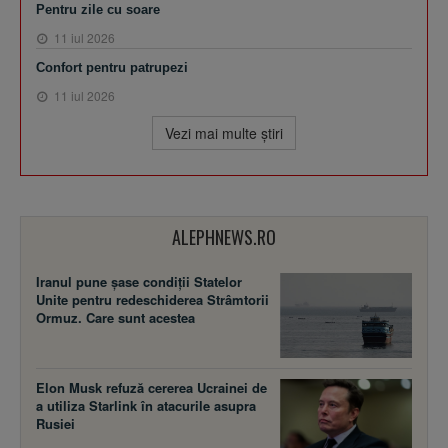
Pentru zile cu soare
11 iul 2026
Confort pentru patrupezi
11 iul 2026
Vezi mai multe ştiri
ALEPHNEWS.RO
Iranul pune șase condiții Statelor
Unite pentru redeschiderea Strâmtorii
Ormuz. Care sunt acestea
Elon Musk refuză cererea Ucrainei de
a utiliza Starlink în atacurile asupra
Rusiei