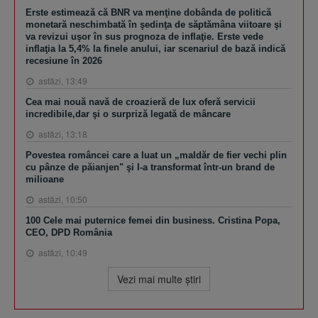
Erste estimează că BNR va menţine dobânda de politică
monetară neschimbată în şedinţa de săptămâna viitoare şi
va revizui uşor în sus prognoza de inflaţie. Erste vede
inflaţia la 5,4% la finele anului, iar scenariul de bază indică
recesiune în 2026
astăzi, 13:49
Cea mai nouă navă de croazieră de lux oferă servicii
incredibile,dar şi o surpriză legată de mâncare
astăzi, 13:18
Povestea româncei care a luat un „maldăr de fier vechi plin
cu pânze de păianjen" şi l-a transformat într-un brand de
milioane
astăzi, 10:50
100 Cele mai puternice femei din business. Cristina Popa,
CEO, DPD România
astăzi, 10:49
Vezi mai multe ştiri