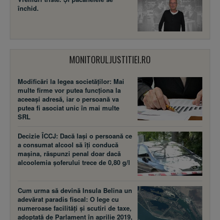
închid.
MONITORULJUSTITIEI.RO
Modificări la legea societăţilor: Mai
multe firme vor putea funcţiona la
aceeaşi adresă, iar o persoană va
putea fi asociat unic în mai multe
SRL
Decizie ÎCCJ: Dacă laşi o persoană ce
a consumat alcool să îţi conducă
maşina, răspunzi penal doar dacă
alcoolemia şoferului trece de 0,80 g/l
Cum urma să devină Insula Belina un
adevărat paradis fiscal: O lege cu
numeroase facilităţi şi scutiri de taxe,
adoptată de Parlament în aprilie 2019,