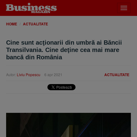
Desch
meniu
HOME
ACTUALITATE
Cine sunt acţionarii din umbră ai Băncii
Transilvania. Cine deţine cea mai mare
bancă din România
Autor:
Liviu Popescu
6 apr 2021
ACTUALITATE