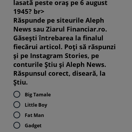
lasată peste oraș pe 6 august
1945? br>
Răspunde pe siteurile Aleph
News sau Ziarul Financiar.ro.
Găsești întrebarea la finalul
fiecărui articol. Poți să răspunzi
și pe Instagram Stories, pe
conturile Știu și Aleph News.
Răspunsul corect, diseară, la
Știu.
Big Tamale
Little Boy
Fat Man
Gadget