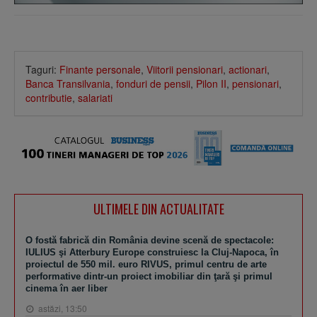
Taguri:
Finante personale
,
Viitorii pensionari
,
actionari
,
Banca Transilvania
,
fonduri de pensii
,
Pilon II
,
pensionari
,
contributie
,
salariati
ULTIMELE DIN ACTUALITATE
O fostă fabrică din România devine scenă de spectacole:
IULIUS şi Atterbury Europe construiesc la Cluj-Napoca, în
proiectul de 550 mil. euro RIVUS, primul centru de arte
performative dintr-un proiect imobiliar din ţară şi primul
cinema în aer liber
astăzi, 13:50