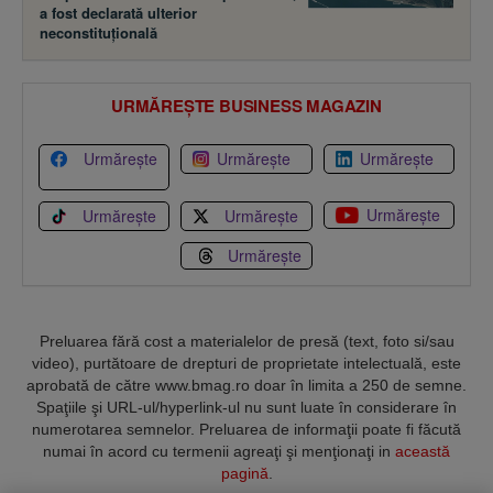
a fost declarată ulterior
neconstituţională
URMĂREȘTE BUSINESS MAGAZIN
Urmărește
Urmărește
Urmărește
Urmărește
Urmărește
Urmărește
Urmărește
Preluarea fără cost a materialelor de presă (text, foto si/sau
video), purtătoare de drepturi de proprietate intelectuală, este
aprobată de către www.bmag.ro doar în limita a 250 de semne.
Spaţiile şi URL-ul/hyperlink-ul nu sunt luate în considerare în
numerotarea semnelor. Preluarea de informaţii poate fi făcută
numai în acord cu termenii agreaţi şi menţionaţi in
această
pagină
.