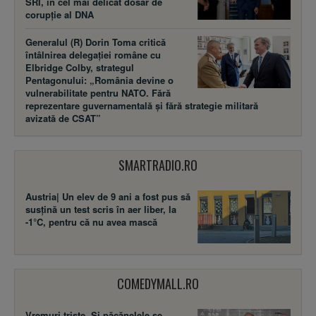
SRI, în cel mai delicat dosar de
corupție al DNA
Generalul (R) Dorin Toma critică
întâlnirea delegației române cu
Elbridge Colby, strategul
Pentagonului: „România devine o
vulnerabilitate pentru NATO. Fără
reprezentare guvernamentală și fără strategie militară
avizată de CSAT”
SMARTRADIO.RO
Austria| Un elev de 9 ani a fost pus să
susţină un test scris în aer liber, la
-1°C, pentru că nu avea mască
COMEDYMALL.RO
Vremuri triste. Şi păcănelele se