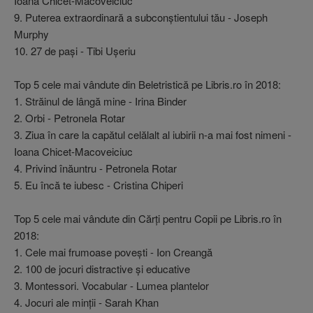
Ioana Chicet-Macoveiciuc
9. Puterea extraordinară a subconştientului tău - Joseph
Murphy
10. 27 de paşi - Tibi Uşeriu
Top 5 cele mai vândute din Beletristică pe Libris.ro în 2018:
1. Străinul de lângă mine - Irina Binder
2. Orbi - Petronela Rotar
3. Ziua în care la capătul celălalt al iubirii n-a mai fost nimeni -
Ioana Chicet-Macoveiciuc
4. Privind înăuntru - Petronela Rotar
5. Eu încă te iubesc - Cristina Chiperi
Top 5 cele mai vândute din Cărţi pentru Copii pe Libris.ro în
2018:
1. Cele mai frumoase poveşti - Ion Creangă
2. 100 de jocuri distractive şi educative
3. Montessori. Vocabular - Lumea plantelor
4. Jocuri ale minţii - Sarah Khan