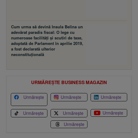
Cum urma să devină Insula Belina un
adevărat paradis fiscal: O lege cu
numeroase facilităţi şi scutiri de taxe,
adoptată de Parlament în aprilie 2019,
a fost declarată ulterior
neconstituţională
URMĂREȘTE BUSINESS MAGAZIN
Urmărește
Urmărește
Urmărește
Urmărește
Urmărește
Urmărește
Urmărește