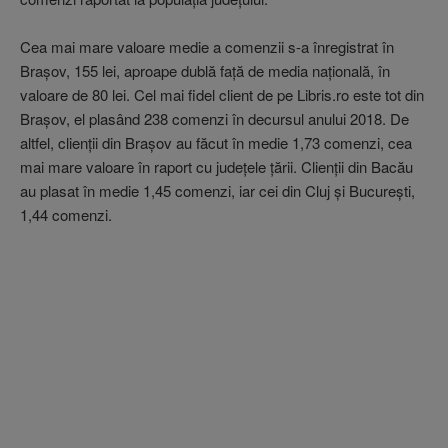
Cea mai mare valoare medie a comenzii s-a înregistrat în
Braşov, 155 lei, aproape dublă faţă de media naţională, în
valoare de 80 lei. Cel mai fidel client de pe Libris.ro este tot din
Braşov, el plasând 238 comenzi în decursul anului 2018. De
altfel, clienţii din Braşov au făcut în medie 1,73 comenzi, cea
mai mare valoare în raport cu judeţele ţării. Clienţii din Bacău
au plasat în medie 1,45 comenzi, iar cei din Cluj şi Bucureşti,
1,44 comenzi.