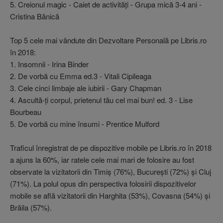
5. Creionul magic - Caiet de activităţi - Grupa mică 3-4 ani -
Cristina Bănică
Top 5 cele mai vândute din Dezvoltare Personală pe Libris.ro
în 2018:
1. Insomnii - Irina Binder
2. De vorbă cu Emma ed.3 - Vitali Cipileaga
3. Cele cinci limbaje ale iubirii - Gary Chapman
4. Ascultă-ţi corpul, prietenul tău cel mai bun! ed. 3 - Lise
Bourbeau
5. De vorbă cu mine însumi - Prentice Mulford
Traficul înregistrat de pe dispozitive mobile pe Libris.ro în 2018
a ajuns la 60%, iar ratele cele mai mari de folosire au fost
observate la vizitatorii din Timiş (76%), Bucureşti (72%) şi Cluj
(71%). La polul opus din perspectiva folosirii dispozitivelor
mobile se află vizitatorii din Harghita (53%), Covasna (54%) şi
Brăila (57%).