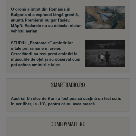
O dronă a intrat din România în
Bulgaria și a explodat lângă graniță,
anunță Premierul bulgar Radev.
MApN: Radarele nu au detectat niciun
vehicul aerian
STUDIU. „Fantomele” amintirilor
uitate pot rămâne în creier.
Cercetătorii au recuperat amintiri la
musculițe de oțet și au observat cum
pot apărea amintirile false
SMARTRADIO.RO
Austria| Un elev de 9 ani a fost pus să susţină un test scris
în aer liber, la -1°C, pentru că nu avea mască
COMEDYMALL.RO