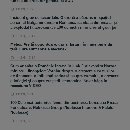
funcţia de procuror general al SUA
astăzi, 17:20
Incident grav de securitate: O dronă a pătruns în spaţiul
aerian al Bulgariei dinspre România, sâmbătă dimineaţă, şi
a explodat la aproximativ 100 de metri în interiorul graniţei
astăzi, 17:17
Meteo: Arşiţă dogoritoare, dar şi furtuni în mare parte din
ţară. Care sunt zonele afectate?
astăzi, 17:16
Cum ar arăta o Românie intrată în junk ? Alexandru Nazare,
ministrul finanţelor: Vorbim despre o creştere a costurilor
de finanţare, o influenţă serioasă asupra cursului, o creştere
a inflaţiei şi asupra creşterii economice. Ne-ar băga în
recesiune VIDEO
astăzi, 17:13
100 Cele mai puternice femei din business. Loredana Preda,
Fondatoare, Noblesse Group (Noblesse Interiors & Palatul
Noblesse)
astăzi, 17:00