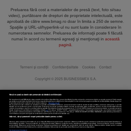
Preluarea fără cost a materialelor de presă (text, foto si/sau
video), purtătoare de drepturi de proprietate intelectuală, este
aprobată de către www.bmag.ro doar în limita a 250 de semne.
Spaţiile şi URL-ul/hyperlink-ul nu sunt luate în considerare în
numerotarea semnelor. Preluarea de informaţii poate fi făcută
numai în acord cu termenii agreaţi şi menţionaţi in
această
pagină
.
Termeni și condiții
Confidențialitate
Cookies
Contact
Copyright © 2025 BUSINESSMEX S.A.
Nouă ne pasă ca datele tale personale să rămână confidențiale
Noi și partenerii noștri
589
stocăm și/sau accesăm informații pe dispozitivul dvs., precum identificatorii cookie unici pentru prelucrarea datelor cu caracter personal. Puteți accepta
sau gestiona preferințele dvs. făcând clic mai jos, respectiv vă puteți opune utilizării unui interes legitim în orice moment pe pagina cu politica de confidențialitate. Aceste alegeri vor
fi raportate partenerilor noștri și nu vă vor afecta navigarea.
Mai multe detalii
Noi si partenerii nostri (retelele de socializare si agentiile de publicitate partenere, precum si furnizorii nostri de servicii de date analitice) prelucram date pentru a permite
website-ului sa functioneze, pentru a personaliza continutul si anunturile publicitare afisate in functie de interesele si/sau profilul dvs., pentru a va oferi functionalitati aferente
retelelor de socializare si pentru a analiza traficul pe website. Beneficiati de drepturile prevazute de art. 15-22 din GDPR in legatura cu prelucrarea datelor cu caracter personal.
Aceste drepturi pot fi exercitate prin modalitatea indicata
aici
. Prin click pe “ACCEPT TOATE”, acceptati folosirea tuturor Tehnologiilor de tip Cookie, care implica inclusiv acceptul
dvs. cu privire la stocarea/accesarea informatiilor de catre Vendor-ii cu care colaboram. Prin click pe “VREAU SA MODIFIC SETARILE INDIVIDUAL” puteti schimba preferintele in
mod individual, mai putin cele legate de cookie strict necesare pentru functionarea website-ului.
Atât noi, cât și partenerii noștri prelucrăm datele pentru a oferi:
Stocarea și/sau accesarea informațiilor de pe un dispozitiv. Măsurarea performanței reclamelor. Utilizarea profilurilor pentru selectarea conținutului personalizat. Dezvoltarea și
îmbunătățirea serviciilor. Crearea profilurilor de conținut personalizat. Utilizarea profilurilor pentru selectarea publicității personalizate. Crearea profilurilor pentru publicitate
personalizată. Măsurarea performanței conținutului. Înțelegerea publicului prin statistici sau combinații de date din surse diferite. Utilizarea datelor limitate pentru a selecta
Setări cookies
conținutul. Utilizarea de date limitate pentru a selecta publicitatea. Date precise de geolocație și identificarea prin scanarea dispozitivului.
Listă parteneri (furnizori)