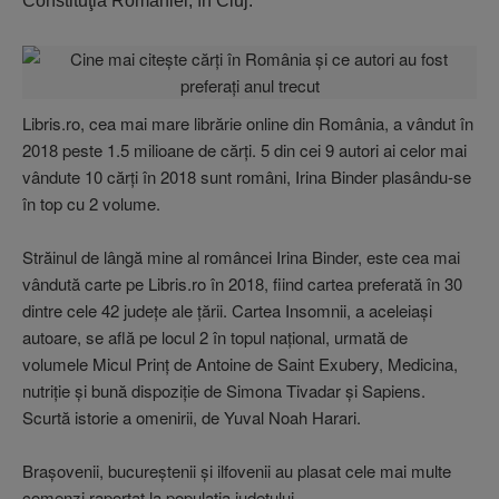
Constituţia României, în Cluj.
Libris.ro, cea mai mare librărie online din România, a vândut în
2018 peste 1.5 milioane de cărţi. 5 din cei 9 autori ai celor mai
vândute 10 cărţi în 2018 sunt români, Irina Binder plasându-se
în top cu 2 volume.
Străinul de lângă mine al româncei Irina Binder, este cea mai
vândută carte pe Libris.ro în 2018, fiind cartea preferată în 30
dintre cele 42 judeţe ale ţării. Cartea Insomnii, a aceleiaşi
autoare, se află pe locul 2 în topul naţional, urmată de
volumele Micul Prinţ de Antoine de Saint Exubery, Medicina,
nutriţie şi bună dispoziţie de Simona Tivadar şi Sapiens.
Scurtă istorie a omenirii, de Yuval Noah Harari.
Braşovenii, bucureştenii şi ilfovenii au plasat cele mai multe
comenzi raportat la populaţia judeţului.