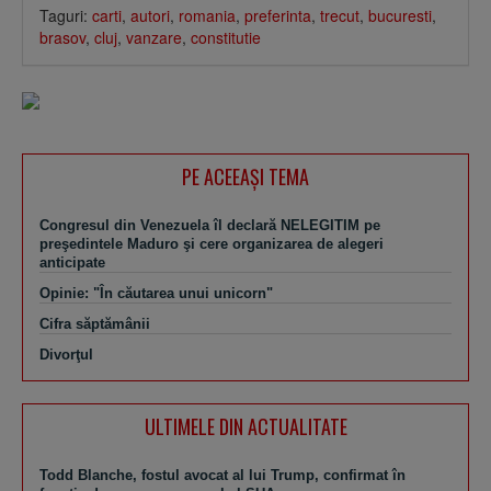
Taguri:
carti
,
autori
,
romania
,
preferinta
,
trecut
,
bucuresti
,
brasov
,
cluj
,
vanzare
,
constitutie
PE ACEEAŞI TEMA
Congresul din Venezuela îl declară NELEGITIM pe
preşedintele Maduro şi cere organizarea de alegeri
anticipate
Opinie: "În căutarea unui unicorn"
Cifra săptămânii
Divorţul
ULTIMELE DIN ACTUALITATE
Todd Blanche, fostul avocat al lui Trump, confirmat în