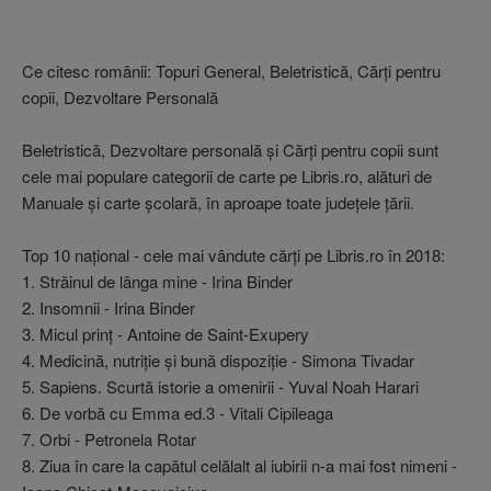
Ce citesc românii: Topuri General, Beletristică, Cărţi pentru
copii, Dezvoltare Personală
Beletristică, Dezvoltare personală şi Cărţi pentru copii sunt
cele mai populare categorii de carte pe Libris.ro, alături de
Manuale şi carte şcolară, în aproape toate judeţele ţării.
Top 10 naţional - cele mai vândute cărţi pe Libris.ro în 2018:
1. Străinul de lânga mine - Irina Binder
2. Insomnii - Irina Binder
3. Micul prinţ - Antoine de Saint-Exupery
4. Medicină, nutriţie şi bună dispoziţie - Simona Tivadar
5. Sapiens. Scurtă istorie a omenirii - Yuval Noah Harari
6. De vorbă cu Emma ed.3 - Vitali Cipileaga
7. Orbi - Petronela Rotar
8. Ziua în care la capătul celălalt al iubirii n-a mai fost nimeni -