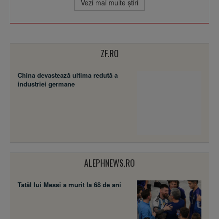
Vezi mai multe ştiri
ZF.RO
China devastează ultima redută a
industriei germane
ALEPHNEWS.RO
Tatăl lui Messi a murit la 68 de ani