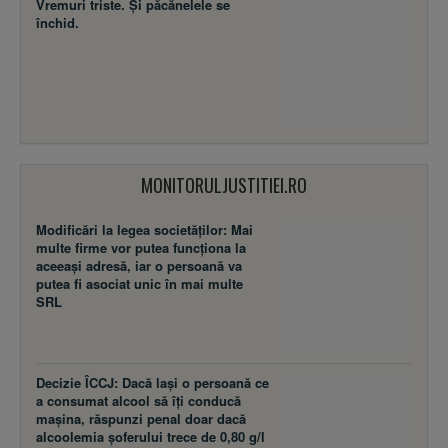
Vremuri triste. Şi păcănelele se
închid.
MONITORULJUSTITIEI.RO
Modificări la legea societăţilor: Mai
multe firme vor putea funcţiona la
aceeaşi adresă, iar o persoană va
putea fi asociat unic în mai multe
SRL
Decizie ÎCCJ: Dacă laşi o persoană ce
a consumat alcool să îţi conducă
maşina, răspunzi penal doar dacă
alcoolemia şoferului trece de 0,80 g/l