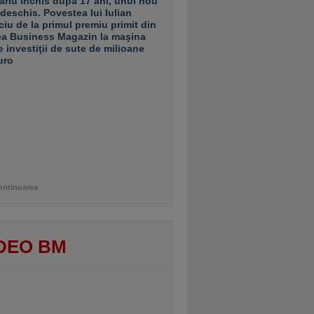
ariu închis după 17 ani, unul nou
 deschis. Povestea lui Iulian
ciu de la primul premiu primit din
ea Business Magazin la maşina
e investiţii de sute de milioane
uro
ontinuarea
DEO BM