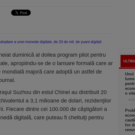
eiat duminică al doilea program pilot pentru
ULTIM
ale, apropiindu-se de o lansare formală care ar
 mondială majoră care adoptă un astfel de
Unul 
lume
Journal.
pentr
econo
oraşul Suzhou din estul Chinei au distribuit 20
o vit
chivalentul a 3,1 milioane de dolari, rezidenţilor
astă
rii. Fiecare dintre cei 100.000 de câştigători a
Prob
econo
edă digitală, care puteau fi cheltuiţi pentru
caută
loc d
renun