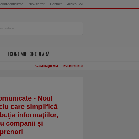
 confidentialitate
Newsletter
Contact
Arhiva BM
ECONOMIE CIRCULARĂ
Cataloage BM
Evenimente
omunicate - Noul
ciu care simplifică
ibuţia informaţiilor,
u companii şi
prenori