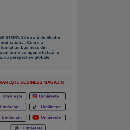
R STORY. 35 de ani de Electro-
 International. Cum s-a
sformat un business din
şani într-o companie listată la
ă, cu perspective globale
MĂREȘTE BUSINESS MAGAZIN
Urmărește
Urmărește
Urmărește
Urmărește
Urmărește
Urmărește
Urmărește