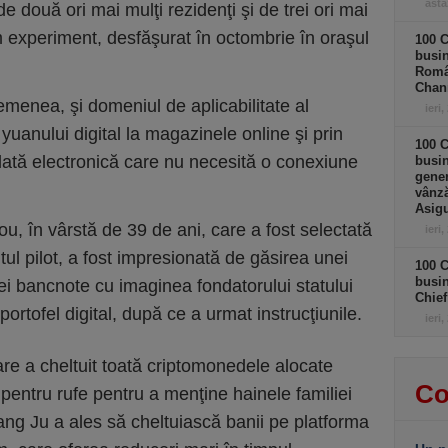
astă
 două ori mai mulţi rezidenţi şi de trei ori mai
m experiment, desfăşurat în octombrie în oraşul
100 C
busin
Româ
Chan
menea, şi domeniul de aplicabilitate al
ieri,
 yuanului digital la magazinele online şi prin
100 C
ată electronică care nu necesită o conexiune
busin
gener
vânză
Asigu
, în vârstă de 39 de ani, care a fost selectată
ieri,
tul pilot, a fost impresionată de găsirea unei
100 C
busin
nei bancnote cu imaginea fondatorului statului
Chief
ortofel digital, după ce a urmat instrucţiunile.
ieri,
re a cheltuit toată criptomonedele alocate
Co
pentru rufe pentru a menţine hainele familiei
ang Ju a ales să cheltuiască banii pe platforma