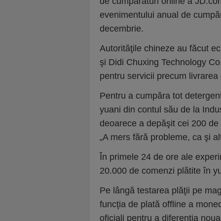
de cumpărături online a JD.com
evenimentului anual de cumpăr
decembrie.
Autorităţile chineze au făcut ec
şi Didi Chuxing Technology Co.,
pentru servicii precum livrarea 
Pentru a cumpăra tot detergent
yuani din contul său de la Ind
deoarece a depăşit cei 200 de y
„A mers fără probleme, ca şi al
În primele 24 de ore ale exper
20.000 de comenzi plătite în yu
Pe lângă testarea plăţii pe ma
funcţia de plată offline a mone
oficiali pentru a diferenţia noua