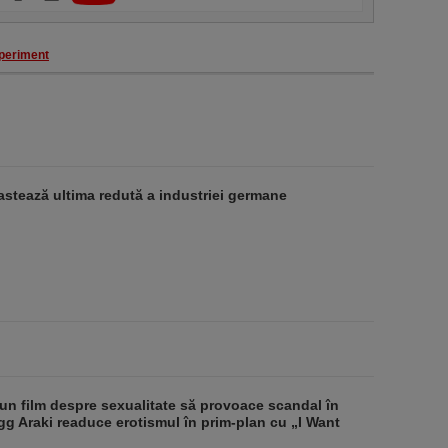
periment
stează ultima redută a industriei germane
un film despre sexualitate să provoace scandal în
g Araki readuce erotismul în prim-plan cu „I Want