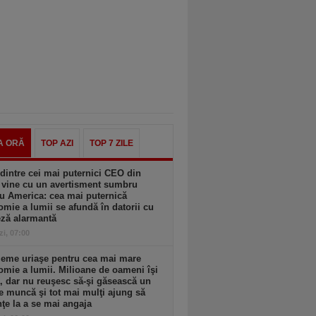
A ORĂ
TOP AZI
TOP 7 ZILE
dintre cei mai puternici CEO din
 vine cu un avertisment sumbru
u America: cea mai puternică
mie a lumii se afundă în datorii cu
eză alarmantă
zi, 07:00
leme uriaşe pentru cea mai mare
mie a lumii. Milioane de oameni îşi
, dar nu reuşesc să-şi găsească un
e muncă şi tot mai mulţi ajung să
ţe la a se mai angaja