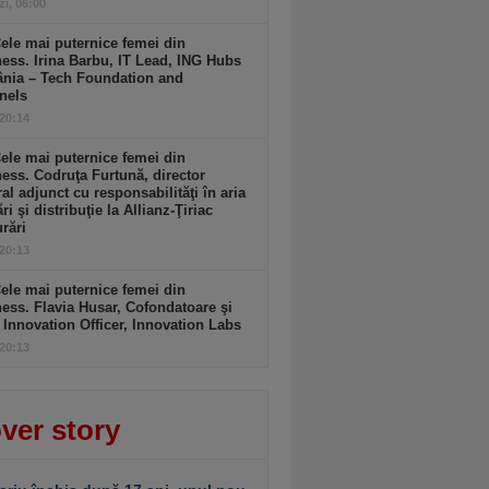
zi, 06:00
ele mai puternice femei din
ess. Irina Barbu, IT Lead, ING Hubs
nia – Tech Foundation and
nels
 20:14
ele mai puternice femei din
ess. Codruţa Furtună, director
al adjunct cu responsabilităţi în aria
ri şi distribuţie la Allianz-Ţiriac
rări
 20:13
ele mai puternice femei din
ess. Flavia Husar, Cofondatoare şi
 Innovation Officer, Innovation Labs
 20:13
ver story