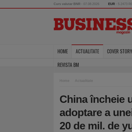
Curs valutar BNR
- 07.08.2026
EUR
- 5.2473 
HOME
ACTUALITATE
COVER STOR
REVISTA BM
Home
Actualitate
China încheie 
adoptare a une
20 de mil. de yu