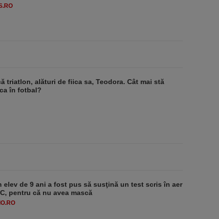
S.RO
ă triatlon, alături de fiica sa, Teodora. Cât mai stă
a în fotbal?
 elev de 9 ani a fost pus să susţină un test scris în aer
-1°C, pentru că nu avea mască
O.RO