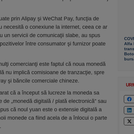
uate prin Alipay şi WeChat Pay, funcţia de
nu necesită o conexiune la internet, ceea ce ar
 cu un servicii de comunicaţii slabe, au spus
COVE
ispozitivelor între consumator şi furnizor poate
Alfa
tran
Boto
burs
mulţi comercianţi este faptul că noua monedă
ală nu implică comisioane de tranzacţie, spre
ay şi băncile comerciale chineze.
UR
arat că a început să lucreze la moneda sa
 de „monedă digitală / plată electronică” sau
 spus că noul yuan este o extensie digitală a
 noii monede ca fiind acela de a înlocui o parte
.