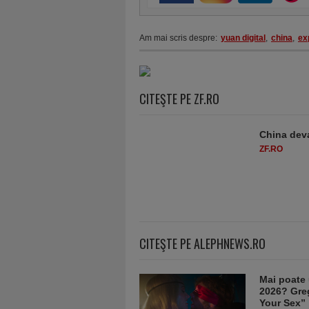
Am mai scris despre:
yuan digital
,
china
,
ex
CITEŞTE PE ZF.RO
China deva
ZF.RO
CITEŞTE PE ALEPHNEWS.RO
Mai poate 
2026? Greg
Your Sex”