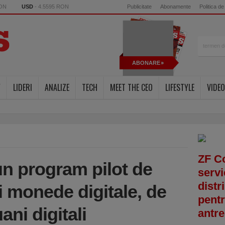
RON
USD
- 4.5595 RON
Publicitate
Abonamente
Politica de
ABONARE
Y
LIDERI
ANALIZE
TECH
MEET THE CEO
LIFESTYLE
VIDEO
ZF C
un program pilot de
servi
distr
i monede digitale, de
pentr
ani digitali
antre