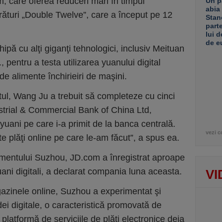
, care oferea reduceri mari în timpul
Un p
abia
ături „Double Twelve”, care a început pe 12
Stan
part
lui d
de e
hipă cu alţi giganţi tehnologici, inclusiv Meituan
 pentru a testa utilizarea yuanului digital
de alimente închirieiri de maşini.
ul, Wang Ju a trebuit să completeze cu cinci
ustrial & Commercial Bank of China Ltd,
uani pe care i-a primit de la banca centrală.
vezi c
te plăţi online pe care le-am făcut”, a spus ea.
imentului Suzhou, JD.com a înregistrat aproape
ani digitali, a declarat compania luna aceasta.
VI
gazinele online, Suzhou a experimentat şi
dei digitale, o caracteristică promovată de
 platformă de serviciile de plăţi electronice deja