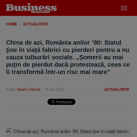
Desch
meniu
HOME
ACTUALITATE
China de azi, România anilor ’90: Statul
ţine în viaţă fabrici cu pierderi pentru a nu
cauza tulburări sociale. „Şomerii au mai
puţin de pierdut dacă protestează, ceea ce
îi transformă într-un risc mai mare”
Autor:
Valeriu Dănilă
13 iun 2025
ACTUALITATE