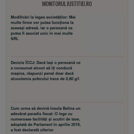
MONITORULJUSTITIEI.RO
Modificări la legea societăţilor: Mai
multe firme vor putea funcţiona la
aceeaşi adresă, iar o persoană va
putea fi asociat unic în mai multe
SRL
Decizie ÎCCJ: Dacă laşi o persoană ce
a consumat alcool să îţi conducă
maşina, răspunzi penal doar dacă
alcoolemia şoferului trece de 0,80 g/l
Cum urma să devină Insula Belina un
adevărat paradis fiscal: O lege cu
numeroase facilităţi şi scutiri de taxe,
adoptată de Parlament în aprilie 2019,
a fost declarată ulterior