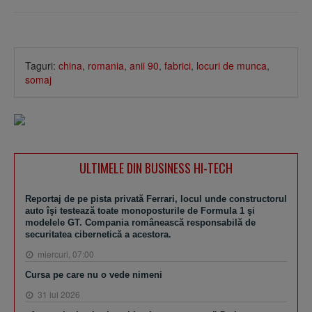
Taguri:
china
,
romania
,
anii 90
,
fabrici
,
locuri de munca
,
somaj
ULTIMELE DIN BUSINESS HI-TECH
Reportaj de pe pista privată Ferrari, locul unde constructorul
auto îşi testează toate monoposturile de Formula 1 şi
modelele GT. Compania românească responsabilă de
securitatea cibernetică a acestora.
miercuri, 07:00
Cursa pe care nu o vede nimeni
31 iul 2026