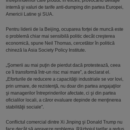
întreprinderilor care produc în exces, provocând deflaţie
internă şi valuri de tarife anti-dumping din partea Europei,
Americii Latine şi SUA.
Pentru liderii de la Beijing, ocuparea forţei de muncă este
o problemă chiar mai sensibilă politic decât creşterea
economică, spune Neil Thomas, cercetător în politică
chineză la Asia Society Policy Institute.
„Şomerii au mai puţin de pierdut dacă protestează, ceea
ce îi transformă într-un risc mai mare”, a declarat el.
„Eforturile de reducere a capacităţii industriale se vor lovi,
prin urmare, de rezistenţă, nu doar din partea angajaţilor
şi managerilor întreprinderilor afectate, ci şi din partea
oficialilor locali, a căror evaluare depinde de menţinerea
stabilităţii sociale”.
Conflictul comercial dintre Xi Jinping şi Donald Trump nu
face decât să agraveze problema. Războiul tarifar a redus