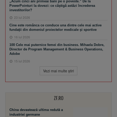
„Acum cinci ani primeai bani pe o poveste.” De la
PowerPointuri la dovezi: ce câştigă astăzi încrederea
investitorilor?
23 iul 2026
Cine este românca ce conduce una dintre cele mai active
fundaţii din domeniul proiectelor medicale şi sportive
16 iul 2026
100 Cele mai puternice femei din business. Mihaela Dobre,
Director de Program Management & Business Operations,
Adobe
15 iul 2026
Vezi mai multe ştiri
ZF.RO
China devastează ultima redută a
industriei germane