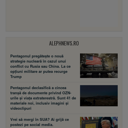
ALEPHNEWS.RO
Pentagonul pregătește o nouă
strategie nucleară în cazul unui
conflict cu Rusia sau China. La ce
opțiuni militare ar putea recurge
Trump
Pentagonul declasifică a cincea
tranșă de documente privind OZN-
urile și viața extraterestră. Sunt 41 de
materiale noi, inclusiv imagini și
videoclipuri
Vrei să mergi în SUA? Ai grijă ce
postezi pe social media.