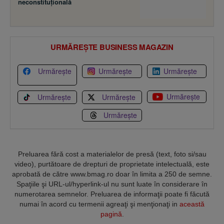
neconstituţională
URMĂREȘTE BUSINESS MAGAZIN
Urmărește
Urmărește
Urmărește
Urmărește
Urmărește
Urmărește
Urmărește
Preluarea fără cost a materialelor de presă (text, foto si/sau
video), purtătoare de drepturi de proprietate intelectuală, este
aprobată de către www.bmag.ro doar în limita a 250 de semne.
Spaţiile şi URL-ul/hyperlink-ul nu sunt luate în considerare în
numerotarea semnelor. Preluarea de informaţii poate fi făcută
numai în acord cu termenii agreaţi şi menţionaţi in
această
pagină
.