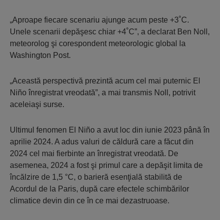
„Aproape fiecare scenariu ajunge acum peste +3˚C.
Unele scenarii depăşesc chiar +4˚C”, a declarat Ben Noll,
meteorolog şi corespondent meteorologic global la
Washington Post.
„Această perspectivă prezintă acum cel mai puternic El
Niño înregistrat vreodată”, a mai transmis Noll, potrivit
aceleiaşi surse.
Ultimul fenomen El Niño a avut loc din iunie 2023 până în
aprilie 2024. A adus valuri de căldură care a făcut din
2024 cel mai fierbinte an înregistrat vreodată. De
asemenea, 2024 a fost şi primul care a depăşit limita de
încălzire de 1,5 °C, o barieră esenţială stabilită de
Acordul de la Paris, după care efectele schimbărilor
climatice devin din ce în ce mai dezastruoase.