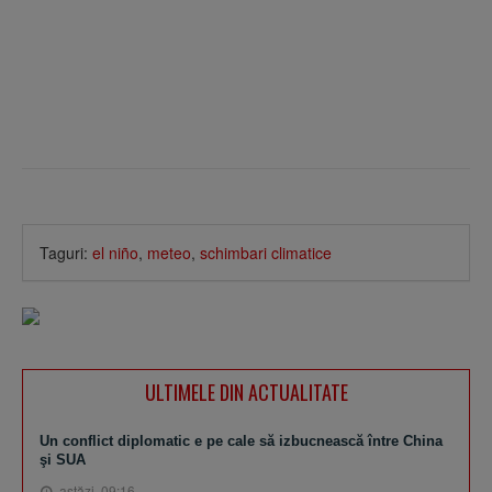
Taguri:
el niño
,
meteo
,
schimbari climatice
ULTIMELE DIN ACTUALITATE
Un conflict diplomatic e pe cale să izbucnească între China
şi SUA
astăzi, 09:16