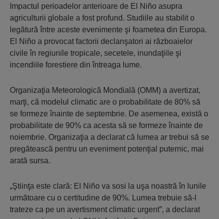
Impactul perioadelor anterioare de El Niño asupra
agriculturii globale a fost profund. Studiile au stabilit o
legătură între aceste evenimente şi foametea din Europa.
El Niño a provocat factorii declanşatori ai războaielor
civile în regiunile tropicale, secetele, inundaţiile şi
incendiile forestiere din întreaga lume.
Organizaţia Meteorologică Mondială (OMM) a avertizat,
marţi, că modelul climatic are o probabilitate de 80% să
se formeze înainte de septembrie. De asemenea, există o
probabilitate de 90% ca acesta să se formeze înainte de
noiembrie. Organizaţia a declarat că lumea ar trebui să se
pregătească pentru un eveniment potenţial puternic, mai
arată sursa.
„Ştiinţa este clară: El Niño va sosi la uşa noastră în lunile
următoare cu o certitudine de 90%. Lumea trebuie să-l
trateze ca pe un avertisment climatic urgent”, a declarat