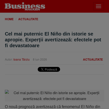
Desch
meniu
HOME
ACTUALITATE
Cel mai puternic El Niño din istorie se
apropie. Experţii avertizează: efectele pot
fi devastatoare
Autor:
Ioana Târziu
8 iun 2026
ACTUALITATE
O nouă prognoză avertizează că fenomenul El Niño din