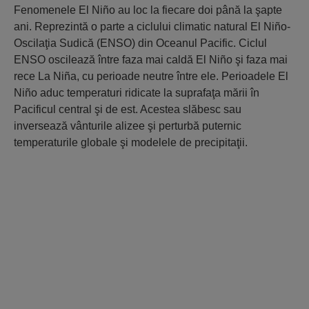
Fenomenele El Niño au loc la fiecare doi până la şapte
ani. Reprezintă o parte a ciclului climatic natural El Niño-
Oscilaţia Sudică (ENSO) din Oceanul Pacific. Ciclul
ENSO oscilează între faza mai caldă El Niño şi faza mai
rece La Niña, cu perioade neutre între ele. Perioadele El
Niño aduc temperaturi ridicate la suprafaţa mării în
Pacificul central şi de est. Acestea slăbesc sau
inversează vânturile alizee şi perturbă puternic
temperaturile globale şi modelele de precipitaţii.