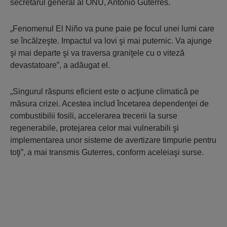
secretarul general al ONU, António Guterres.
„Fenomenul El Niño va pune paie pe focul unei lumi care
se încălzeşte. Impactul va lovi şi mai puternic. Va ajunge
şi mai departe şi va traversa graniţele cu o viteză
devastatoare”, a adăugat el.
„Singurul răspuns eficient este o acţiune climatică pe
măsura crizei. Acestea includ încetarea dependenţei de
combustibilii fosili, accelerarea trecerii la surse
regenerabile, protejarea celor mai vulnerabili şi
implementarea unor sisteme de avertizare timpurie pentru
toţi”, a mai transmis Guterres, conform aceleiaşi surse.