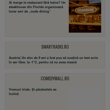
Ai merge la restaurant fără haine? Un
steakhouse din Florida organizează
lunar seri de „nude dining”
SMARTRADIO.RO
Austria| Un elev de 9 ani a fost pus să susţină un test scris
în aer liber, la -1°C, pentru că nu avea mască
COMEDYMALL.RO
Vremuri triste. Şi păcănelele se
închid.