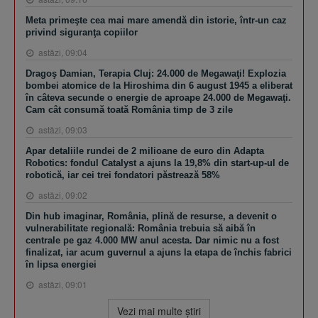
Meta primeşte cea mai mare amendă din istorie, într-un caz
privind siguranţa copiilor
astăzi, 09:04
Dragoş Damian, Terapia Cluj: 24.000 de Megawaţi! Explozia
bombei atomice de la Hiroshima din 6 august 1945 a eliberat
în câteva secunde o energie de aproape 24.000 de Megawaţi.
Cam cât consumă toată România timp de 3 zile
astăzi, 09:03
Apar detaliile rundei de 2 milioane de euro din Adapta
Robotics: fondul Catalyst a ajuns la 19,8% din start-up-ul de
robotică, iar cei trei fondatori păstrează 58%
astăzi, 09:02
Din hub imaginar, România, plină de resurse, a devenit o
vulnerabilitate regională: România trebuia să aibă în
centrale pe gaz 4.000 MW anul acesta. Dar nimic nu a fost
finalizat, iar acum guvernul a ajuns la etapa de închis fabrici
în lipsa energiei
astăzi, 09:01
Vezi mai multe ştiri