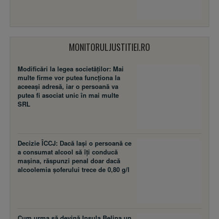
MONITORULJUSTITIEI.RO
Modificări la legea societăţilor: Mai
multe firme vor putea funcţiona la
aceeaşi adresă, iar o persoană va
putea fi asociat unic în mai multe
SRL
Decizie ÎCCJ: Dacă laşi o persoană ce
a consumat alcool să îţi conducă
maşina, răspunzi penal doar dacă
alcoolemia şoferului trece de 0,80 g/l
Cum urma să devină Insula Belina un