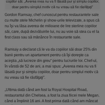
Gordon Ramsay, chef cunoscut pentru restaurantele sale
cu multe stele Michelin şi show-urile televizate, a spus că
nu îşi va lăsa averea de milioane de lire sterline copiilor
săi, care, după dezvăluirile lui, nu au voie să stea cu el la
first class sau să mănânce în restaurante sale.
Ramsay a declarat că le va da copiilor săi doar 25% din
banii pentru un apartament pentru că îşi doreşte ca
aceştia „să lucreze din greu“ pentru lucrurile lor. Chef-ul,
în vârstă de 52 de ani, a mai spus: „Averea mea nu va fi
lăsată pur şi simplu copiilor, doar pentru simplul motiv că
nu vreau să fie răsfăţaţi”.
„Ultima dată când am fost la Royal Hospital Road,
restaurantul din Chelsea, a fost la ziua fiicei mele Megan,
când a împlinit 16 ani. A fost prima dată când am mâncat