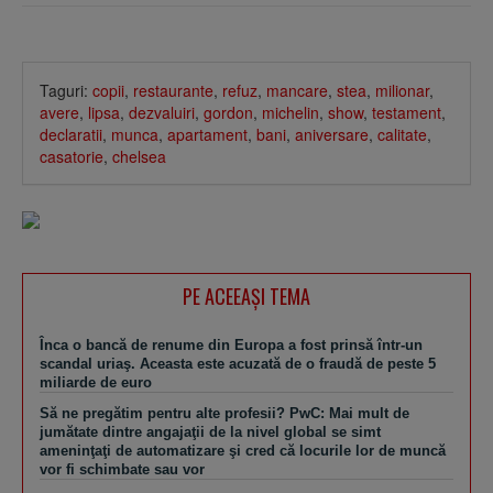
Taguri:
copii
,
restaurante
,
refuz
,
mancare
,
stea
,
milionar
,
avere
,
lipsa
,
dezvaluiri
,
gordon
,
michelin
,
show
,
testament
,
declaratii
,
munca
,
apartament
,
bani
,
aniversare
,
calitate
,
casatorie
,
chelsea
PE ACEEAŞI TEMA
Înca o bancă de renume din Europa a fost prinsă într-un
scandal uriaş. Aceasta este acuzată de o fraudă de peste 5
miliarde de euro
Să ne pregătim pentru alte profesii? PwC: Mai mult de
jumătate dintre angajaţii de la nivel global se simt
ameninţaţi de automatizare şi cred că locurile lor de muncă
vor fi schimbate sau vor