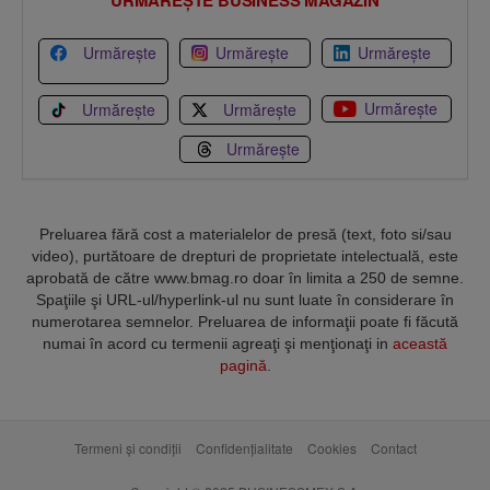
Urmărește
Urmărește
Urmărește
Urmărește
Urmărește
Urmărește
Urmărește
Preluarea fără cost a materialelor de presă (text, foto si/sau
video), purtătoare de drepturi de proprietate intelectuală, este
aprobată de către www.bmag.ro doar în limita a 250 de semne.
Spaţiile şi URL-ul/hyperlink-ul nu sunt luate în considerare în
numerotarea semnelor. Preluarea de informaţii poate fi făcută
numai în acord cu termenii agreaţi şi menţionaţi in
această
pagină
.
Termeni și condiții
Confidențialitate
Cookies
Contact