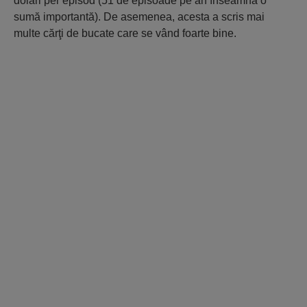
dolari per episod (51 de episoade pe an înseamnă o
sumă importantă). De asemenea, acesta a scris mai
multe cărţi de bucate care se vând foarte bine.