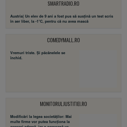
SMARTRADIO.RO
Austria| Un elev de 9 ani a fost pus să susţină un test scris
în aer liber, la -1°C, pentru că nu avea mască
COMEDYMALL.RO
Vremuri triste. Şi păcănelele se
închid.
MONITORULJUSTITIEI.RO
Modificări la legea societăţilor: Mai
multe firme vor putea funcţiona la
aceeaşi adresă, iar o persoană va