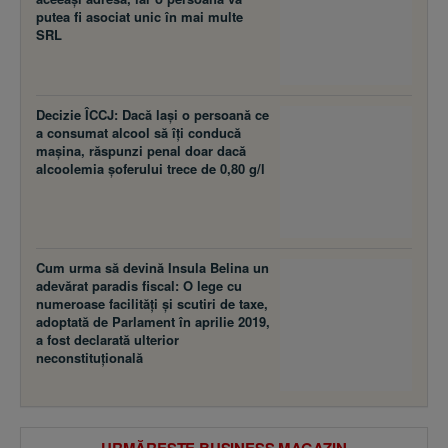
putea fi asociat unic în mai multe
SRL
Decizie ÎCCJ: Dacă laşi o persoană ce
a consumat alcool să îţi conducă
maşina, răspunzi penal doar dacă
alcoolemia şoferului trece de 0,80 g/l
Cum urma să devină Insula Belina un
adevărat paradis fiscal: O lege cu
numeroase facilităţi şi scutiri de taxe,
adoptată de Parlament în aprilie 2019,
a fost declarată ulterior
neconstituţională
URMĂREȘTE BUSINESS MAGAZIN