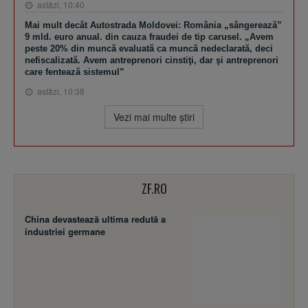
astăzi, 10:40
Mai mult decât Autostrada Moldovei: România „sângerează”
9 mld. euro anual. din cauza fraudei de tip carusel. „Avem
peste 20% din muncă evaluată ca muncă nedeclarată, deci
nefiscalizată. Avem antreprenori cinstiţi, dar şi antreprenori
care fentează sistemul”
astăzi, 10:38
Vezi mai multe ştiri
ZF.RO
China devastează ultima redută a
industriei germane