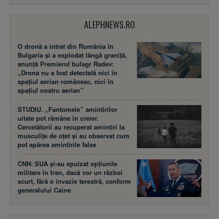
ALEPHNEWS.RO
O dronă a intrat din România în
Bulgaria și a explodat lângă graniță,
anunță Premierul bulagr Radev:
„Drona nu a fost detectată nici în
spațiul aerian românesc, nici în
spațiul nostru aerian”
STUDIU. „Fantomele” amintirilor
uitate pot rămâne în creier.
Cercetătorii au recuperat amintiri la
musculițe de oțet și au observat cum
pot apărea amintirile false
CNN: SUA şi-au epuizat opțiunile
militare în Iran, dacă vor un război
scurt, fără o invazie terestră, conform
generalului Caine