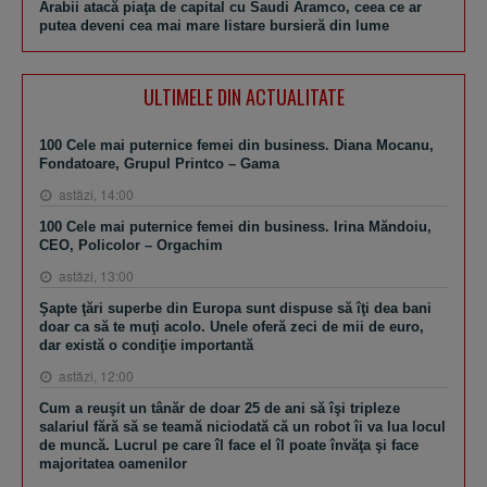
Arabii atacă piaţa de capital cu Saudi Aramco, ceea ce ar
putea deveni cea mai mare listare bursieră din lume
ULTIMELE DIN ACTUALITATE
100 Cele mai puternice femei din business. Diana Mocanu,
Fondatoare, Grupul Printco – Gama
astăzi, 14:00
100 Cele mai puternice femei din business. Irina Măndoiu,
CEO, Policolor – Orgachim
astăzi, 13:00
Şapte ţări superbe din Europa sunt dispuse să îţi dea bani
doar ca să te muţi acolo. Unele oferă zeci de mii de euro,
dar există o condiţie importantă
astăzi, 12:00
Cum a reuşit un tânăr de doar 25 de ani să îşi tripleze
salariul fără să se teamă niciodată că un robot îi va lua locul
de muncă. Lucrul pe care îl face el îl poate învăţa şi face
majoritatea oamenilor