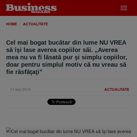
Desch
meniu
HOME
ACTUALITATE
Cel mai bogat bucătar din lume NU VREA
să îşi lase averea copiilor săi. „Averea
mea nu va fi lăsată pur şi simplu copiilor,
doar pentru simplul motiv că nu vreau să
fie răsfăţaţi”
11 sep 2019
ACTUALITATE