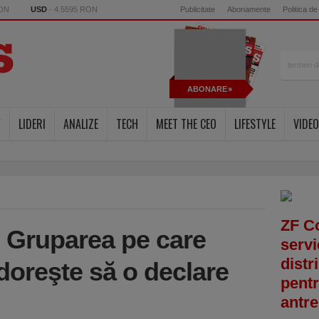
RON
USD
- 4.5595 RON
Publicitate
Abonamente
Politica de
ABONARE
Y
LIDERI
ANALIZE
TECH
MEET THE CEO
LIFESTYLE
VIDEO
ZF C
? Gruparea pe care
servi
distr
oreşte să o declare
pentr
antre