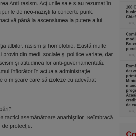
area Anti-rasism. Acţiunile sale s-au rezumat în
100 C
upurile de neo-nazişti la concerte punk.
busin
Chief
nactivă până la ascensiunea la putere a lui
ieri,
Comi
modif
Bruxe
a albilor, rasism şi homofobie. Există multe
pierd
Ei provin din medii sociale şi politice variate, dar
ieri,
ascism şi atitudinea lor anti-guvernamentală.
Român
ul înfiorător în actuala administraţie
dezvo
primi
e o mişcare care să izoleze cu adevărat
Minis
manda
progr
Acasă
credi
de eu
pări?
ieri,
ea tactici asemănătoare anarhiştilor. Seîmbracă
i de protecţie.
Co