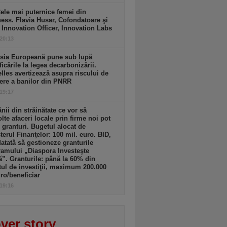
ele mai puternice femei din
ess. Flavia Husar, Cofondatoare şi
 Innovation Officer, Innovation Labs
 20:13
sia Europeană pune sub lupă
icările la legea decarbonizării.
lles avertizează asupra riscului de
ere a banilor din PNRR
 19:17
ii din străinătate ce vor să
lte afaceri locale prin firme noi pot
 granturi. Bugetul alocat de
terul Finanţelor: 100 mil. euro. BID,
tată să gestioneze granturile
amului „Diaspora Investeşte
”. Granturile: până la 60% din
tul de investiţii, maximum 200.000
ro/beneficiar
 19:16
ver story