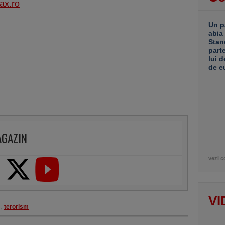
ax.ro
Un p
abia
Stan
part
lui d
de e
AGAZIN
vezi c
VI
,
terorism