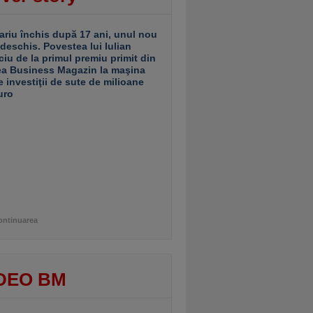
ariu închis după 17 ani, unul nou
 deschis. Povestea lui Iulian
ciu de la primul premiu primit din
ea Business Magazin la maşina
e investiţii de sute de milioane
uro
ontinuarea
DEO BM