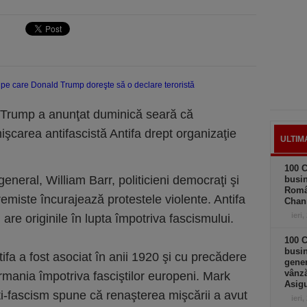
 Trump a anunţat duminică seară că
carea antifascistă Antifa drept organizaţie
ULTIM
100 C
general, William Barr, politicieni democraţi şi
busin
Româ
remiste încurajează protestele violente. Antifa
Chan
ieri,
are originile în lupta împotriva fascismului.
100 C
busin
fa a fost asociat în anii 1920 şi cu precădere
gener
vânză
rmania împotriva fasciştilor europeni. Mark
Asigu
nti-fascism spune că renaşterea mişcării a avut
ieri,