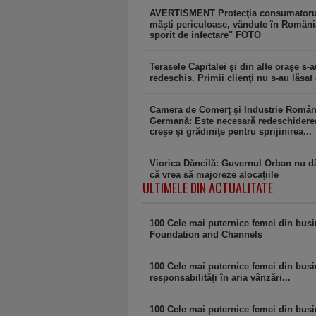
AVERTISMENT Protecţia consumatoru
măşti periculoase, vândute în Români
sporit de infectare" FOTO
Terasele Capitalei şi din alte oraşe s-
redeschis. Primii clienţi nu s-au lăsat 
Camera de Comerţ şi Industrie Român
Germană: Este necesară redeschidere
creşe şi grădiniţe pentru sprijinirea...
Viorica Dăncilă: Guvernul Orban nu 
că vrea să majoreze alocaţiile
ULTIMELE DIN ACTUALITATE
100 Cele mai puternice femei din bus
Foundation and Channels
100 Cele mai puternice femei din busi
responsabilităţi în aria vânzări...
100 Cele mai puternice femei din busin