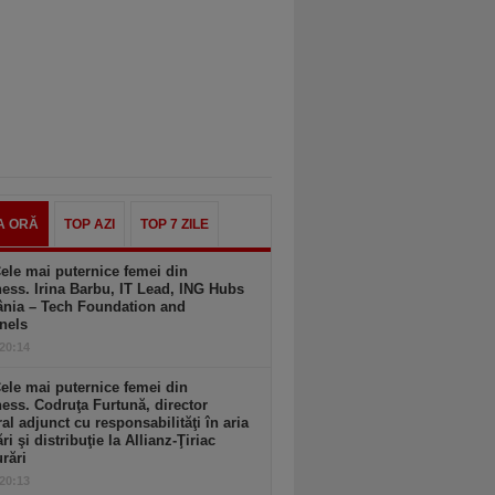
A ORĂ
TOP AZI
TOP 7 ZILE
ele mai puternice femei din
ess. Irina Barbu, IT Lead, ING Hubs
nia – Tech Foundation and
nels
 20:14
ele mai puternice femei din
ess. Codruţa Furtună, director
al adjunct cu responsabilităţi în aria
ri şi distribuţie la Allianz-Ţiriac
rări
 20:13