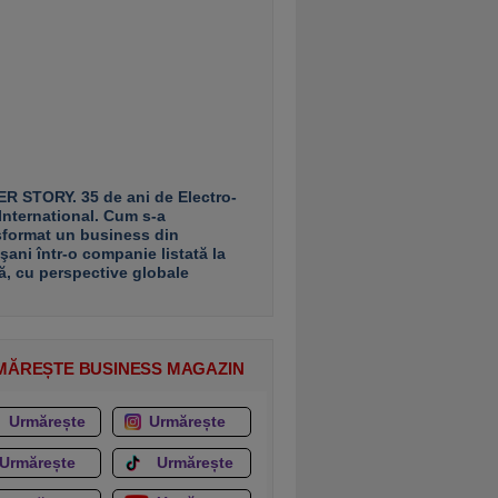
R STORY. 35 de ani de Electro-
 International. Cum s-a
sformat un business din
şani într-o companie listată la
ă, cu perspective globale
MĂREȘTE BUSINESS MAGAZIN
Urmărește
Urmărește
Urmărește
Urmărește