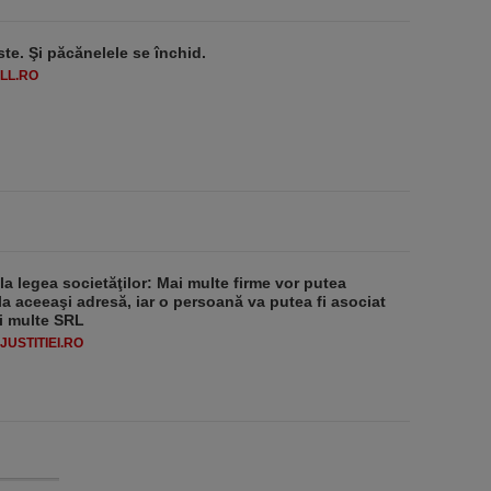
ste. Şi păcănelele se închid.
LL.RO
 la legea societăţilor: Mai multe firme vor putea
la aceeaşi adresă, iar o persoană va putea fi asociat
i multe SRL
USTITIEI.RO