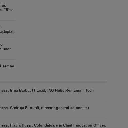
lui:
a. "Risc
au
aşteptaţi
o-
a unor
dă semne
iness. Irina Barbu, IT Lead, ING Hubs România – Tech
ness. Codruţa Furtună, director general adjunct cu
ess. Flavia Husar, Cofondatoare şi Chief Innovation Officer,