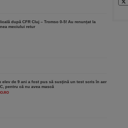
dicală după CFR Cluj – Tromso 0-5! Au renunțat la
nea meciului retur
 elev de 9 ani a fost pus să susţină un test scris în aer
-1°C, pentru că nu avea mască
O.RO