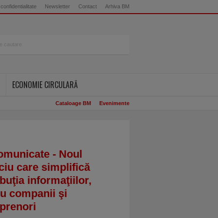
 confidentialitate
Newsletter
Contact
Arhiva BM
ECONOMIE CIRCULARĂ
Cataloage BM
Evenimente
omunicate - Noul
ciu care simplifică
ibuţia informaţiilor,
u companii şi
prenori