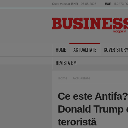
Curs valutar BNR
- 07.08.2026
EUR
- 5.2473 
HOME
ACTUALITATE
COVER STOR
REVISTA BM
Home
Actualitate
Ce este Antifa
Donald Trump d
teroristă