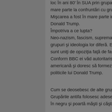
loc în ani 80' în SUA prin grup
mare parte la confruntări cu gr
Mişcarea a fost în mare parte i
Donald Trump.
Împotriva a ce lupta?
Neo-nazism, fascism, supremaţi
grupuri şi ideologia lor diferă. 
sunt uniţi de opoziţia faţă de f
Conform BBC ei văd autoritarism
americană şi doresc să formez
politicile lui Donald Trump.
Cum se deosebesc de alte gru
Grupările antifa folosesc ades
în negru şi poartă măşti şi căşt