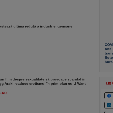
stează ultima redută a industriei germane
COVE
Alfa
tran
Boto
burs
un film despre sexualitate să provoace scandal în
g Araki readuce erotismul în prim-plan cu „I Want
UR
S.RO