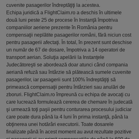
cuvenite pasagerilor îndreptăţiţi la acestea.
Echipa juridică a FlightClaim.ro a deschis în ultimele
două luni peste 25 de procese în Instanţă împotriva
companiilor aeriene prezente în România pentru
compensaţii neplătite pasagerilor români, fără niciun cost
pentru pasagerii afectaţi. În total, în prezent sunt deschise
un număr de 67 de dosare, împotriva a 14 operatori de
transport aerian. Soluţia apelării la Instanţele
Judecătoreşti se abordează doar atunci când compania
aeriană refuză sau întârzie să plătească sumele cuvenite
pasagerilor, iar pasagerii sunt 100% îndreptăţiţi să
primească compensaţii pentru întârzieri sau anulări de
zboruri. FlightClaim.ro împreună cu echipa de avocaţi cu
care lucrează formulează cererea de chemare în judecată
şi urmează toţi paşii pentru conturarea procesului judiciar
care poate dura până la 4 luni în prima instanţă, până la
obţinerea unei hotărâri executorii. Toate dosarele
finalizate până în acest moment au avut rezultate pozitive