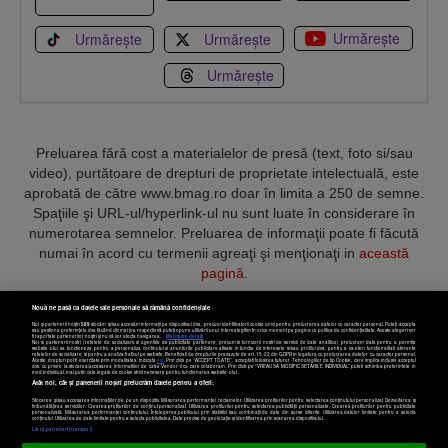
Urmărește
Urmărește
Urmărește
Urmărește
Preluarea fără cost a materialelor de presă (text, foto si/sau
video), purtătoare de drepturi de proprietate intelectuală, este
aprobată de către www.bmag.ro doar în limita a 250 de semne.
Spaţiile şi URL-ul/hyperlink-ul nu sunt luate în considerare în
numerotarea semnelor. Preluarea de informaţii poate fi făcută
numai în acord cu termenii agreaţi şi menţionaţi in
această
pagină
.
Nouă ne pasă ca datele tale personale să rămână confidențiale
Noi și partenerii noștri
589
stocăm și/sau accesăm informații pe dispozitivul dvs., precum identificatorii cookie unici pentru prelucrarea datelor cu caracter personal. Puteți accepta
sau gestiona preferințele dvs. făcând clic mai jos, respectiv vă puteți opune utilizării unui interes legitim în orice moment pe pagina cu politica de confidențialitate. Aceste alegeri vor
fi raportate partenerilor noștri și nu vă vor afecta navigarea.
Mai multe detalii
Noi si partenerii nostri (retelele de socializare si agentiile de publicitate partenere, precum si furnizorii nostri de servicii de date analitice) prelucram date pentru a permite
Termeni și condiții
Confidențialitate
Cookies
Contact
website-ului sa functioneze, pentru a personaliza continutul si anunturile publicitare afisate in functie de interesele si/sau profilul dvs., pentru a va oferi functionalitati aferente
retelelor de socializare si pentru a analiza traficul pe website. Beneficiati de drepturile prevazute de art. 15-22 din GDPR in legatura cu prelucrarea datelor cu caracter personal.
Aceste drepturi pot fi exercitate prin modalitatea indicata
aici
. Prin click pe “ACCEPT TOATE”, acceptati folosirea tuturor Tehnologiilor de tip Cookie, care implica inclusiv acceptul
dvs. cu privire la stocarea/accesarea informatiilor de catre Vendor-ii cu care colaboram. Prin click pe “VREAU SA MODIFIC SETARILE INDIVIDUAL” puteti schimba preferintele in
mod individual, mai putin cele legate de cookie strict necesare pentru functionarea website-ului.
Atât noi, cât și partenerii noștri prelucrăm datele pentru a oferi:
Copyright © 2025 BUSINESSMEX S.A.
Stocarea și/sau accesarea informațiilor de pe un dispozitiv. Măsurarea performanței reclamelor. Utilizarea profilurilor pentru selectarea conținutului personalizat. Dezvoltarea și
îmbunătățirea serviciilor. Crearea profilurilor de conținut personalizat. Utilizarea profilurilor pentru selectarea publicității personalizate. Crearea profilurilor pentru publicitate
personalizată. Măsurarea performanței conținutului. Înțelegerea publicului prin statistici sau combinații de date din surse diferite. Utilizarea datelor limitate pentru a selecta
Setări cookies
conținutul. Utilizarea de date limitate pentru a selecta publicitatea. Date precise de geolocație și identificarea prin scanarea dispozitivului.
Listă parteneri (furnizori)