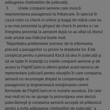
adăugarea cheltuielilor de judecată).
3. Unele companii aeriene care invocă
neprezentarea pasagerului la îmbarcare, în special în
cazul celor cu check-in online şi bagaj de mână care nu
s-au mai prezentat la ghişeul de check-în pentru a i se
înregistra prezenţa la aeroport după ce au aflat că zborul
este anulat sau întârziat foarte mult.
“Majoritatea problemelor pornesc de la informarea
precară a pasagerilor cu privire la drepturile lor. Este
complicat pentru o persoană fizică să dea în judecată şi
să se lupte în Instanţă cu marile companii aeriene şi de
aceea la FlightClaim.ro oferim gratuit acest serviciu de
reprezentare judiciară pentru situaţiile în care compania
aeriană nu recunoaşte dreptul la compensaţie al
pasagerului şi tergiversează soluţionarea cererii
formulate de FlightClaim.ro in numele acestuia. De cele
mai mult ori nu se ajunge la pronunţarea unei decizii
judecătoreşti şi compania aeriană acceptă să plătească
pentru a evita adăugarea cheltuielilor de judecată.” a