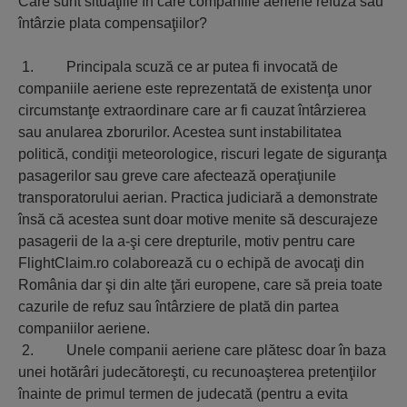
Care sunt situaţiile în care companiile aeriene refuză sau
întârzie plata compensaţiilor?
1. Principala scuză ce ar putea fi invocată de
companiile aeriene este reprezentată de existenţa unor
circumstanţe extraordinare care ar fi cauzat întârzierea
sau anularea zborurilor. Acestea sunt instabilitatea
politică, condiţii meteorologice, riscuri legate de siguranţa
pasagerilor sau greve care afectează operaţiunile
transporatorului aerian. Practica judiciară a demonstrate
însă că acestea sunt doar motive menite să descurajeze
pasagerii de la a-şi cere drepturile, motiv pentru care
FlightClaim.ro colaborează cu o echipă de avocaţi din
România dar şi din alte ţări europene, care să preia toate
cazurile de refuz sau întârziere de plată din partea
companiilor aeriene.
2. Unele companii aeriene care plătesc doar în baza
unei hotărâri judecătoreşti, cu recunoaşterea pretenţiilor
înainte de primul termen de judecată (pentru a evita