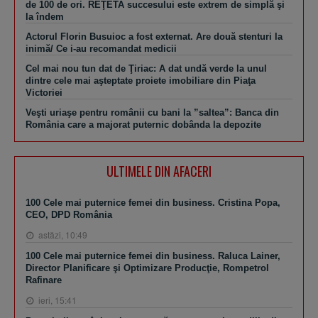
de 100 de ori. REŢETA succesului este extrem de simplă şi
la îndem
Actorul Florin Busuioc a fost externat. Are două stenturi la
inimă/ Ce i-au recomandat medicii
Cel mai nou tun dat de Ţiriac: A dat undă verde la unul
dintre cele mai aşteptate proiete imobiliare din Piaţa
Victoriei
Veşti uriaşe pentru românii cu bani la ”saltea”: Banca din
România care a majorat puternic dobânda la depozite
ULTIMELE DIN AFACERI
100 Cele mai puternice femei din business. Cristina Popa,
CEO, DPD România
astăzi, 10:49
100 Cele mai puternice femei din business. Raluca Lainer,
Director Planificare şi Optimizare Producţie, Rompetrol
Rafinare
ieri, 15:41