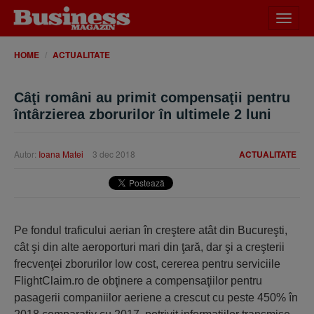
Desch
meniu
HOME
ACTUALITATE
Câţi români au primit compensaţii pentru
întârzierea zborurilor în ultimele 2 luni
Autor:
Ioana Matei
3 dec 2018
ACTUALITATE
Pe fondul traficului aerian în creştere atât din Bucureşti,
cât şi din alte aeroporturi mari din ţară, dar şi a creşterii
frecvenţei zborurilor low cost, cererea pentru serviciile
FlightClaim.ro de obţinere a compensaţiilor pentru
pasagerii companiilor aeriene a crescut cu peste 450% în