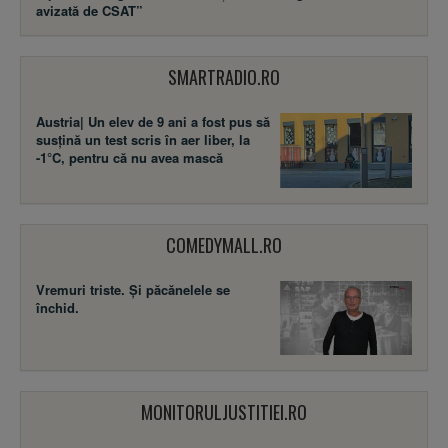
avizată de CSAT”
SMARTRADIO.RO
Austria| Un elev de 9 ani a fost pus să
susţină un test scris în aer liber, la
-1°C, pentru că nu avea mască
COMEDYMALL.RO
Vremuri triste. Şi păcănelele se
închid.
MONITORULJUSTITIEI.RO