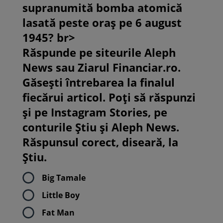
supranumită bomba atomică
lasată peste oraș pe 6 august
1945? br>
Răspunde pe siteurile Aleph
News sau Ziarul Financiar.ro.
Găsești întrebarea la finalul
fiecărui articol. Poți să răspunzi
și pe Instagram Stories, pe
conturile Știu și Aleph News.
Răspunsul corect, diseară, la
Știu.
Big Tamale
Little Boy
Fat Man