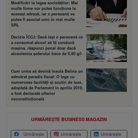
Modificări la legea societăţilor: Mai
multe firme vor putea funcţiona la
aceeaşi adresă, iar o persoană va
putea fi asociat unic în mai multe
SRL
Decizie ÎCCJ: Dacă laşi o persoană ce
a consumat alcool să îţi conducă
maşina, răspunzi penal doar dacă
alcoolemia şoferului trece de 0,80 g/l
Cum urma să devină Insula Belina un
adevărat paradis fiscal: O lege cu
numeroase facilităţi şi scutiri de taxe,
adoptată de Parlament în aprilie 2019,
a fost declarată ulterior
neconstituţională
URMĂREȘTE BUSINESS MAGAZIN
Urmărește
Urmărește
Urmărește