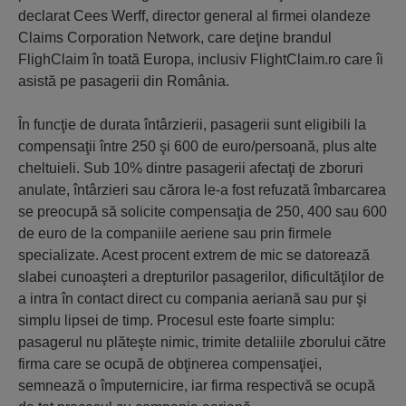
declarat Cees Werff, director general al firmei olandeze
Claims Corporation Network, care deţine brandul
FlighClaim în toată Europa, inclusiv FlightClaim.ro care îi
asistă pe pasagerii din România.
În funcţie de durata întârzierii, pasagerii sunt eligibili la
compensaţii între 250 şi 600 de euro/persoană, plus alte
cheltuieli. Sub 10% dintre pasagerii afectaţi de zboruri
anulate, întârzieri sau cărora le-a fost refuzată îmbarcarea
se preocupă să solicite compensaţia de 250, 400 sau 600
de euro de la companiile aeriene sau prin firmele
specializate. Acest procent extrem de mic se datorează
slabei cunoaşteri a drepturilor pasagerilor, dificultăţilor de
a intra în contact direct cu compania aeriană sau pur şi
simplu lipsei de timp. Procesul este foarte simplu:
pasagerul nu plăteşte nimic, trimite detaliile zborului către
firma care se ocupă de obţinerea compensaţiei,
semnează o împuternicire, iar firma respectivă se ocupă