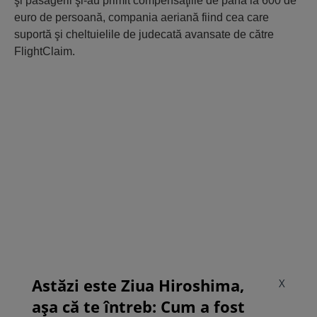
şi pasagerii şi-au primit compensaţiile de până la 600 de
euro de persoană, compania aeriană fiind cea care
suportă şi cheltuielile de judecată avansate de către
FlightClaim.
Astăzi este Ziua Hiroshima,
X
așa că te întreb: Cum a fost