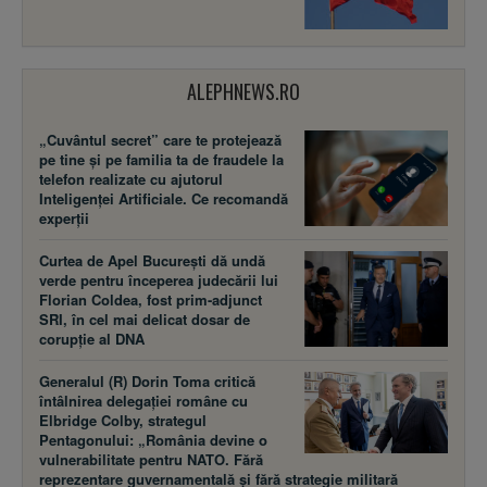
ALEPHNEWS.RO
„Cuvântul secret” care te protejează
pe tine și pe familia ta de fraudele la
telefon realizate cu ajutorul
Inteligenței Artificiale. Ce recomandă
experții
Curtea de Apel București dă undă
verde pentru începerea judecării lui
Florian Coldea, fost prim-adjunct
SRI, în cel mai delicat dosar de
corupție al DNA
Generalul (R) Dorin Toma critică
întâlnirea delegației române cu
Elbridge Colby, strategul
Pentagonului: „România devine o
vulnerabilitate pentru NATO. Fără
reprezentare guvernamentală și fără strategie militară