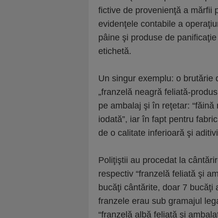
fictive de provenienţă a mărfii 
evidenţele contabile a operaţiu
pâine şi produse de panificaţie 
etichetă.
Un singur exemplu: o brutărie 
„franzelă neagră feliată-produs
pe ambalaj şi în reţetar: “făină
iodată”, iar în fapt pentru fabr
de o calitate inferioară şi aditiv
Poliţiştii au procedat la cântăr
respectiv “franzelă feliată şi
bucăţi cântărite, doar 7 bucăţi
franzele erau sub gramajul lega
“franzelă albă feliată şi amba