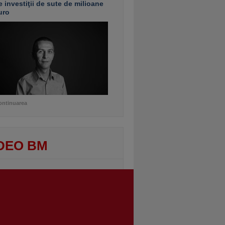
e investiţii de sute de milioane
uro
ontinuarea
DEO BM