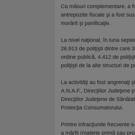
Ca măsuri complementare, a fos
antrepozite fiscale şi a fost su
morărit şi panificaţie.
La nivel naţional, în luna septe
26.913 de poliţişti dintre care
ordine publică, 4.412 de poliţişt
poliţişti de la alte structuri de po
La activităţi au fost angrenaţi ş
A.N.A.F., Direcţiilor Judeţene 
Direcţiilor Judeţene de Sănătat
Protecţia Consumatorului.
Printre infracţiunile frecvent
a mărfii (materie primă sau pr