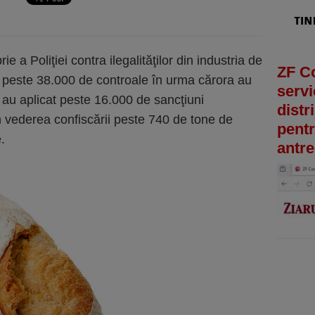
e a Poliţiei contra ilegalităţilor din industria de
ZF C
uat peste 38.000 de controale în urma cărora au
servi
, au aplicat peste 16.000 de sancţiuni
distr
în vederea confiscării peste 740 de tone de
pentr
.
antre