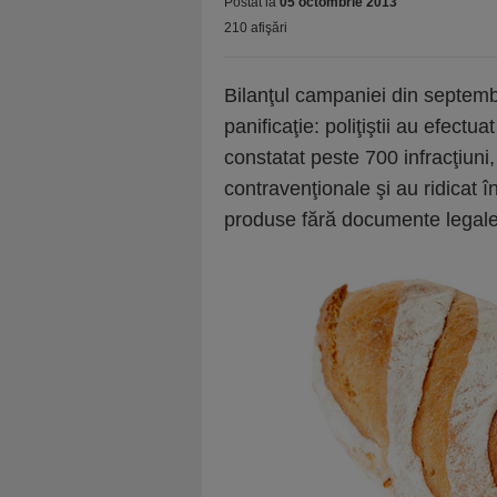
Postat la
05 octombrie 2013
210 afişări
Bilanţul campaniei din septembri
panificaţie: poliţiştii au efect
constatat peste 700 infracţiuni
contravenţionale şi au ridicat 
produse fără documente legale