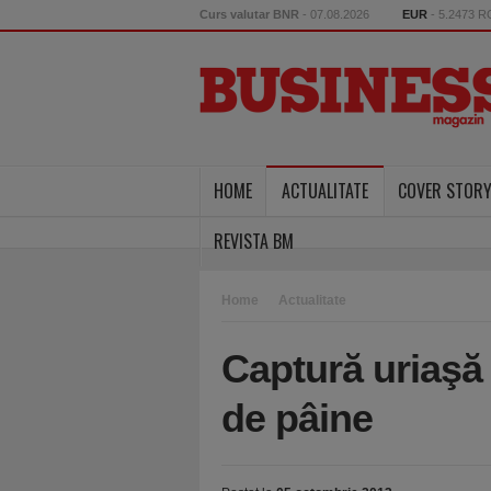
Curs valutar BNR
- 07.08.2026
EUR
- 5.2473 
HOME
ACTUALITATE
COVER STOR
REVISTA BM
Home
Actualitate
Captură uriaşă 
de pâine