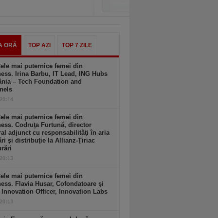
A ORĂ
TOP AZI
TOP 7 ZILE
ele mai puternice femei din
ess. Irina Barbu, IT Lead, ING Hubs
nia – Tech Foundation and
nels
 20:14
ele mai puternice femei din
ess. Codruţa Furtună, director
al adjunct cu responsabilităţi în aria
ri şi distribuţie la Allianz-Ţiriac
rări
 20:13
ele mai puternice femei din
ess. Flavia Husar, Cofondatoare şi
 Innovation Officer, Innovation Labs
 20:13