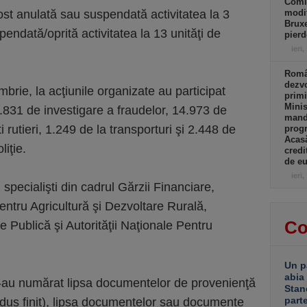
Comi
t anulată sau suspendată activitatea la 3
modif
Bruxe
spendată/oprită activitatea la 13 unităţi de
pierd
ieri,
Român
dezvo
mbrie, la acţiunile organizate au participat
primi
Minis
 3.831 de investigare a fraudelor, 14.973 de
manda
i rutieri, 1.249 de la transporturi şi 2.448 de
progr
Acasă
liţie.
credi
de eu
ieri,
i specialişti din cadrul Gărzii Financiare,
pentru Agricultură şi Dezvoltare Rurală,
Co
e Publică şi Autorităţii Naţionale Pentru
Un p
abia
e s-au numărat lipsa documentelor de provenienţă
Stan
part
odus finit), lipsa documentelor sau documente