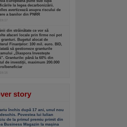
sia Europeană pune sub lupă
icările la legea decarbonizării.
lles avertizează asupra riscului de
ere a banilor din PNRR
 19:17
ii din străinătate ce vor să
lte afaceri locale prin firme noi pot
 granturi. Bugetul alocat de
terul Finanţelor: 100 mil. euro. BID,
tată să gestioneze granturile
amului „Diaspora Investeşte
”. Granturile: până la 60% din
tul de investiţii, maximum 200.000
ro/beneficiar
 19:16
ver story
ariu închis după 17 ani, unul nou
 deschis. Povestea lui Iulian
ciu de la primul premiu primit din
ea Business Magazin la maşina