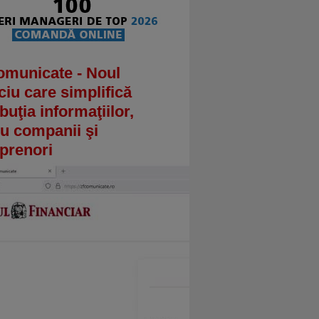
omunicate - Noul
ciu care simplifică
ibuţia informaţiilor,
u companii şi
prenori