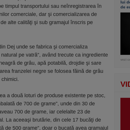
lui d
pe timpul transportului sau neînregistrarea în
de e
nilor comerciale, dar şi comercializarea de
de alte calităţi şi sub gramajul înscris pe
din Dej unde se fabrica şi comercializa
 natural pe vatră”, având trecute ca ingrediente
vezi c
 neagră de grâu, apă potabilă, drojdie şi sare
icarea franzelei negre se folosea făină de grâu
i chimici.
VI
irea a două loturi de produse existente pe stoc,
 ambalată de 700 de grame”, unde din 30 de
 aveau 700 de grame, iar celelalte 23 de
l. La aceeaşi brutărie, din cele 17 bucăţi de
lată de 500 grame”, doar o bucată avea gramajul