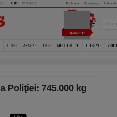
RON
USD
- 4.5595 RON
Publicitate
Abonamente
Politica de
ABONARE
Y
LIDERI
ANALIZE
TECH
MEET THE CEO
LIFESTYLE
VIDEO
a Poliţiei: 745.000 kg