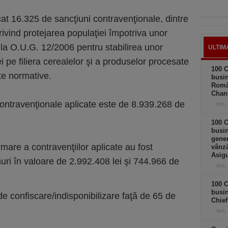
cat 16.325 de sancţiuni contravenţionale, dintre
ivind protejarea populaţiei împotriva unor
32 la O.U.G. 12/2006 pentru stabilirea unor
ULTIM
 pe filiera cerealelor şi a produselor procesate
100 C
cte normative.
busin
Româ
Chan
contravenţionale aplicate este de 8.939.268 de
ieri,
100 C
busin
gener
rmare a contravenţiilor aplicate au fost
vânză
Asigu
nuri în valoare de 2.992.408 lei şi 744.966 de
ieri,
100 C
busin
de confiscare/indisponibilizare faţă de 65 de
Chief
ieri,