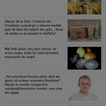
Afaceri de la Zero. O familie din
Constanţa a pariat pe o afacere inedită:
paie de băut din tulpini din grâu. „Vrem
să intrăm cu produsele în HoReCa“
Mai întâi grâul, mai apoi orezul, iar
acum ceapa. India îşi restricţionează
exporturile de ceapă
„Am prioritizat Ucraina până când am
ajuns să ucidem economia României”.
Atenţie la revolta companiilor
româneşti/fermierilor români, care vine
din spate!