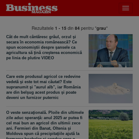
Desch
meniu
Rezultatele
1 - 15
din
84
pentru "
grau
"
Cât de mult cântăresc grâul, orzul şi
secara în economia românească? Ce
spun economiştii despre şansele ca
agricultura să ţină creşterea economică
pe linia de plutire VIDEO
Care este produsul agricol ce redevine
vedetă şi este tot mai căutat? Este
supranumit şi "aurul alb", iar România
are din belşug acest produs şi poate
deveni un furnizor puternic
O veste senzaţională. Ploile din ultimele
zile aduc speranţă: anul 2025 ar putea fi
cel mai bun an agricol din ultimii zece
ani. Fermieri din Banat, Oltenia şi
Moldova spun că precipitaţiile ajută la
formarea boabelor şi conduc spre o