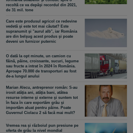
recoltă ce va depăşi recordul din 2021,
de 31 mil. tone
Care este produsul agricol ce redevine
vedetă şi este tot mai căutat? Este
supranumit şi "aurul alb", iar România
are din belşug acest produs şi poate
deveni un furnizor puternic
O dată la opt minute, un camion cu
făină, pâine, croissante, sucuri, legume
sau fructe a intrat în 2024 în România.
Aproape 70.000 de transporturi au fost
de-a lungul anului
Marian Alecu, antreprenor român: S-au
irosit atâţia ani, atâţia bani, atâtea
resurse interne şi externe şi suntem tot
în faza în care exportăm grâu şi
importăm aluat pentru pâine. Poate
Guvernul Ciolacu 2 să facă mai mult?
Vremea rea şi războiul pun presiune pe
oferta de grâu la nivel mondial