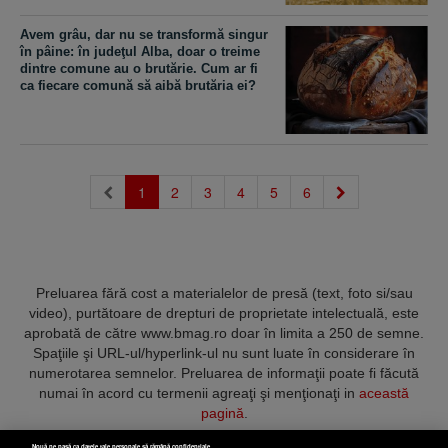
Avem grâu, dar nu se transformă singur
în pâine: în judeţul Alba, doar o treime
dintre comune au o brutărie. Cum ar fi
ca fiecare comună să aibă brutăria ei?
(current)
1
2
3
4
5
6
Preluarea fără cost a materialelor de presă (text, foto si/sau
video), purtătoare de drepturi de proprietate intelectuală, este
aprobată de către www.bmag.ro doar în limita a 250 de semne.
Spaţiile şi URL-ul/hyperlink-ul nu sunt luate în considerare în
numerotarea semnelor. Preluarea de informaţii poate fi făcută
numai în acord cu termenii agreaţi şi menţionaţi in
această
pagină
.
Nouă ne pasă ca datele tale personale să rămână confidențiale