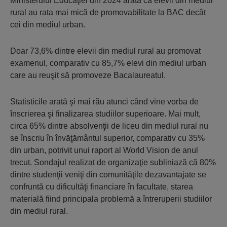
Ministerului Educaţiei din 2024 arată că elevii din mediul
rural au rata mai mică de promovabilitate la BAC decât
cei din mediul urban.
Doar 73,6% dintre elevii din mediul rural au promovat
examenul, comparativ cu 85,7% elevi din mediul urban
care au reuşit să promoveze Bacalaureatul.
Statisticile arată şi mai rău atunci când vine vorba de
înscrierea şi finalizarea studiilor superioare. Mai mult,
circa 65% dintre absolvenţii de liceu din mediul rural nu
se înscriu în învăţământul superior, comparativ cu 35%
din urban, potrivit unui raport al World Vision de anul
trecut. Sondajul realizat de organizaţie subliniază că 80%
dintre studenţii veniţi din comunităţile dezavantajate se
confruntă cu dificultăţi financiare în facultate, starea
materială fiind principala problemă a întreruperii studiilor
din mediul rural.