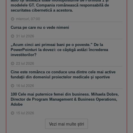
auto îşi testează toate monoposturile de Formula 1 şi
modelele GT. Compania românească responsabilă de
securitatea cibernetică a acestora.
miercuri, 07:00
Cursa pe care nu o vede nimeni
31 iul 2026
„Acum cinci ani primeai bani pe o poveste.” De la
PowerPointuri la dovezi: ce câştigă astăzi încrederea
investitorilor?
23 iul 2026
Cine este românca ce conduce una dintre cele mai active
fundaţii din domeniul proiectelor medicale şi sportive
16 iul 2026
100 Cele mai puternice femei din business. Mihaela Dobre,
Director de Program Management & Business Operations,
Adobe
15 iul 2026
Vezi mai multe ştiri