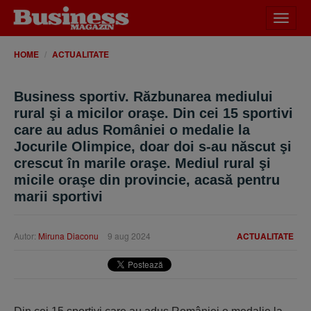
Desch
meniu
HOME
ACTUALITATE
Business sportiv. Răzbunarea mediului
rural şi a micilor oraşe. Din cei 15 sportivi
care au adus României o medalie la
Jocurile Olimpice, doar doi s-au născut şi
crescut în marile oraşe. Mediul rural şi
micile oraşe din provincie, acasă pentru
marii sportivi
Autor:
Miruna Diaconu
9 aug 2024
ACTUALITATE