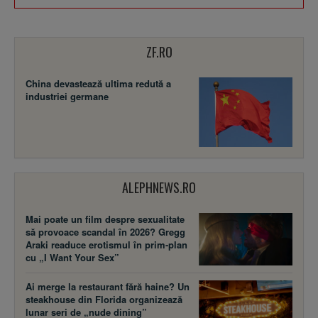
ZF.RO
China devastează ultima redută a
industriei germane
ALEPHNEWS.RO
Mai poate un film despre sexualitate
să provoace scandal în 2026? Gregg
Araki readuce erotismul în prim-plan
cu „I Want Your Sex”
Ai merge la restaurant fără haine? Un
steakhouse din Florida organizează
lunar seri de „nude dining”