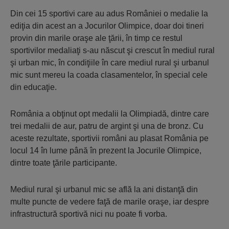
Din cei 15 sportivi care au adus României o medalie la
ediţia din acest an a Jocurilor Olimpice, doar doi tineri
provin din marile oraşe ale ţării, în timp ce restul
sportivilor medaliaţi s-au născut şi crescut în mediul rural
şi urban mic, în condiţiile în care mediul rural şi urbanul
mic sunt mereu la coada clasamentelor, în special cele
din educaţie.
România a obţinut opt medalii la Olimpiadă, dintre care
trei medalii de aur, patru de argint şi una de bronz. Cu
aceste rezultate, sportivii români au plasat România pe
locul 14 în lume până în prezent la Jocurile Olimpice,
dintre toate ţările participante.
Mediul rural şi urbanul mic se află la ani distanţă din
multe puncte de vedere faţă de marile oraşe, iar despre
infrastructură sportivă nici nu poate fi vorba.