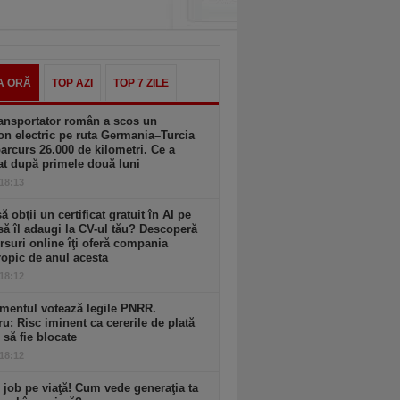
A ORĂ
TOP AZI
TOP 7 ZILE
ansportator român a scos un
n electric pe ruta Germania–Turcia
parcurs 26.000 de kilometri. Ce a
at după primele două luni
 18:13
să obţii un certificat gratuit în AI pe
să îl adaugi la CV-ul tău? Descoperă
rsuri online îţi oferă compania
opic de anul acesta
 18:12
mentul votează legile PNRR.
ru: Risc iminent ca cererile de plată
6 să fie blocate
 18:12
 job pe viaţă! Cum vede generaţia ta