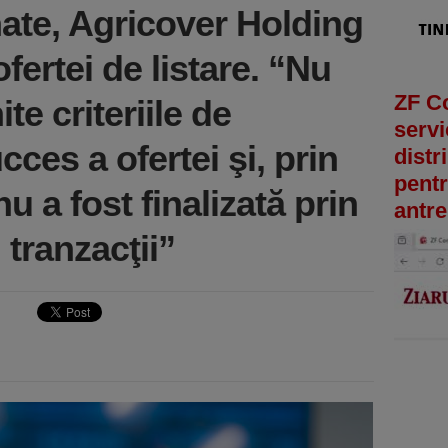
nate, Agricover Holding
fertei de listare. “Nu
ZF C
te criteriile de
servi
ces a ofertei şi, prin
distr
pentr
u a fost finalizată prin
antre
 tranzacţii”