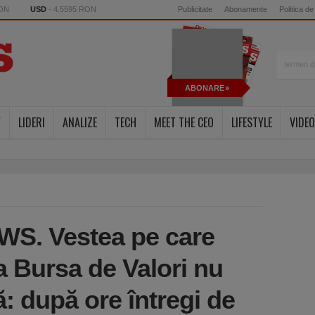
RON
USD
- 4.5595 RON
Publicitate
Abonamente
Politica de
ABONARE
Y
LIDERI
ANALIZE
TECH
MEET THE CEO
LIFESTYLE
VIDEO
S. Vestea pe care
la Bursa de Valori nu
: după ore întregi de