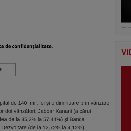
vezi c
ca de confidenţialitate.
VI
E
tal de 140 mil. lei şi o diminuare prin vânzare
lor doi vânzători: Jabbar Kanani (a cărui
cădea de la 85,2% la 57,44%) şi Banca
 Dezvoltare (de la 12,72% la 4,12%).