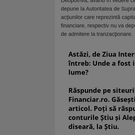
Deopotrivă, având în vedere ce
depune la Autoritatea de Supra
acţiunilor care reprezintă capit
financiare, respectiv nu va dep
de admitere la tranzacţionare.
Astăzi, de Ziua Inte
întreb: Unde a fost 
lume?
Răspunde pe siteuri
Financiar.ro. Găsești
articol. Poți să răsp
conturile Știu și Al
diseară, la Știu.