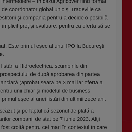
e intermediere – în cazul Agricover fiind format
e coordonator global unic şi Tradeville ca
estitorii şi compania pentru a decide o posibilă
implicit preţ şi evaluare, pentru ca oferta să se
şuat. Este primul eşec al unui IPO la Bucureşti
e.
listări a Hidroelectrica, scumpirile din
 prospectului de după aprobarea din partea
anciară (aprobat seara pe 3 mai iar oferta a
pentru unii chiar şi modelul de business
primul eşec al unei listări din ultimii zece ani.
 scăzut şi pe faptul că sezonul de plată a
rilor companii de stat pe 7 iunie 2023. Alţii
fost croită pentru cei mari în contextul în care