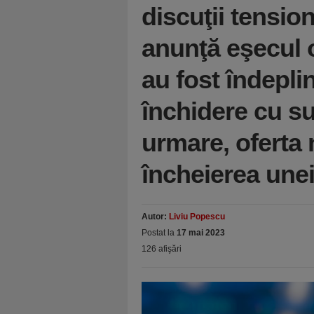
discuţii tensio
anunţă eşecul o
au fost îndeplini
închidere cu suc
urmare, oferta n
încheierea unei
Autor:
Liviu Popescu
Postat la
17 mai 2023
126 afişări