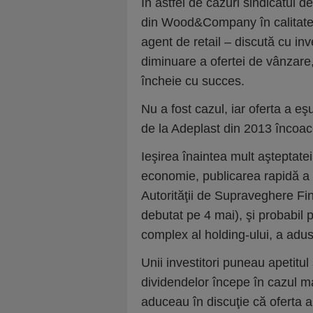
În astfel de cazuri sindicatul d
din Wood&Company în calitate d
agent de retail – discută cu inv
diminuare a ofertei de vânzare, 
încheie cu succes.
Nu a fost cazul, iar oferta a e
de la Adeplast din 2013 încoac
Ieşirea înaintea mult aşteptatei 
economie, publicarea rapidă a
Autorităţii de Supraveghere Fin
debutat pe 4 mai), şi probabil 
complex al holding-ului, a adus 
Unii investitori puneau apetitul
dividendelor începe în cazul ma
aduceau în discuţie că oferta a 