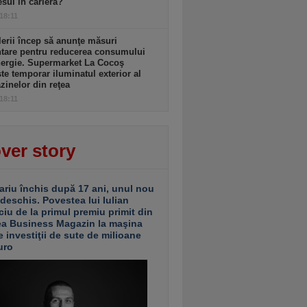
sul în carieră?
 18:11
lerii încep să anunţe măsuri
ntare pentru reducerea consumului
nergie. Supermarket La Cocoş
te temporar iluminatul exterior al
inelor din reţea
 18:11
ver story
ariu închis după 17 ani, unul nou
 deschis. Povestea lui Iulian
ciu de la primul premiu primit din
ea Business Magazin la maşina
e investiţii de sute de milioane
uro