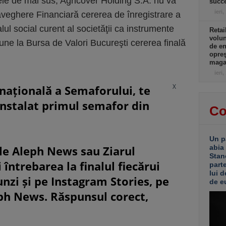
le de mai sus, Agricover Holding S.A. nu va
succe
ieri,
veghere Financiară cererea de înregistrare a
alul social curent al societăţii ca instrumente
Retai
volu
une la Bursa de Valori Bucureşti cererea finală
de e
opreş
magaz
ieri,
X
rnațională a Semaforului, te
instalat primul semafor din
Co
Un p
le Aleph News sau Ziarul
abia
Stan
 întrebarea la finalul fiecărui
part
lui d
unzi și pe Instagram Stories, pe
de e
eph News. Răspunsul corect,