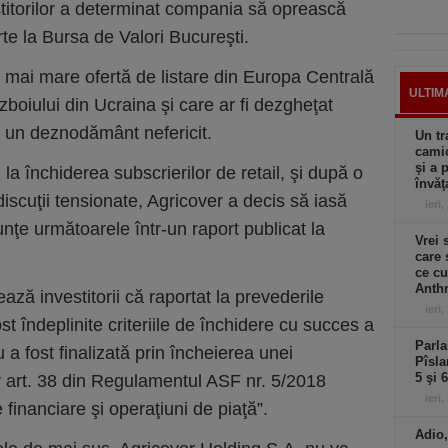
stitorilor a determinat compania să oprească
te la Bursa de Valori Bucureşti.
ea mai mare ofertă de listare din Europa Centrală
ULTIM
boiului din Ucraina şi care ar fi dezgheţat
e un deznodământ nefericit.
Un tr
camio
şi a 
a închiderea subscrierilor de retail, şi după o
învăţ
discuţii tensionate, Agricover a decis să iasă
ieri,
nţe următoarele într-un raport publicat la
Vrei 
care 
ce cu
Anthr
ază investitorii că raportat la prevederile
ieri,
st îndeplinite criteriile de închidere cu succes a
Parla
u a fost finalizată prin încheierea unei
Pîsla
5 şi 
or art. 38 din Regulamentul ASF nr. 5/2018
ieri,
 financiare şi operaţiuni de piaţă”.
Adio,