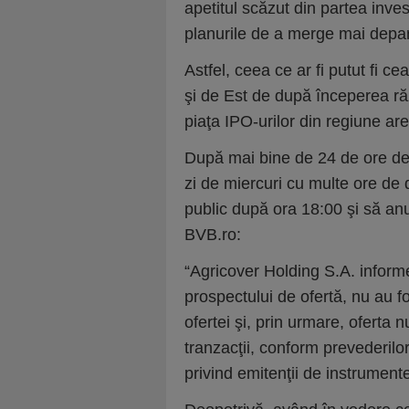
apetitul scăzut din partea inve
planurile de a merge mai depar
Astfel, ceea ce ar fi putut fi c
şi de Est de după începerea răz
piaţa IPO-urilor din regiune ar
După mai bine de 24 de ore de l
zi de miercuri cu multe ore de 
public după ora 18:00 şi să anu
BVB.ro:
“Agricover Holding S.A. informe
prospectului de ofertă, nu au fo
ofertei şi, prin urmare, oferta n
tranzacţii, conform prevederil
privind emitenţii de instrumente