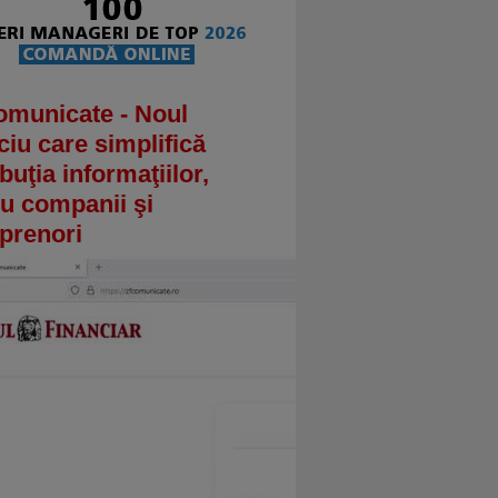
omunicate - Noul
ciu care simplifică
ibuţia informaţiilor,
u companii şi
prenori