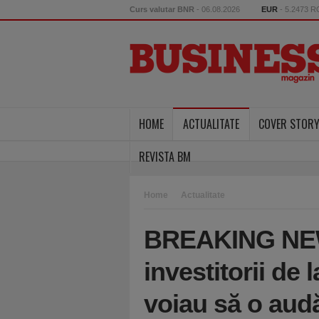
Curs valutar BNR
- 06.08.2026
EUR
- 5.2473 
HOME
ACTUALITATE
COVER STOR
REVISTA BM
Home
Actualitate
BREAKING NEW
investitorii de 
voiau să o audă