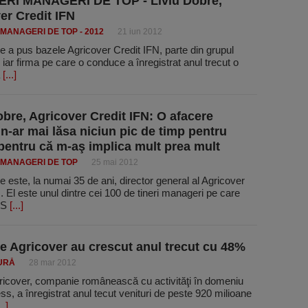
NERI MANAGERI DE TOP - Liviu Dobre,
er Credit IFN
 MANAGERI DE TOP - 2012
21 iun 2012
e a pus bazele Agricover Credit IFN, parte din grupul
 iar firma pe care o conduce a înregistrat anul trecut o
a
[...]
obre, Agricover Credit IFN: O afacere
 n-ar mai lăsa niciun pic de timp pentru
 pentru că m-aş implica mult prea mult
I MANAGERI DE TOP
25 mai 2012
e este, la numai 35 de ani, director general al Agricover
. El este unul dintre cei 100 de tineri manageri pe care
SS
[...]
le Agricover au crescut anul trecut cu 48%
URĂ
28 mar 2012
ricover, companie românească cu activităţi în domeniu
ss, a înregistrat anul tecut venituri de peste 920 milioane
..]