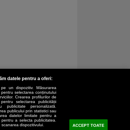
răm datele pentru a oferi:
 pe un dispozitiv. Măsurarea
r pentru selectarea conținutului
iciilor. Crearea profilurilor de
 pentru selectarea publicității
LIFESTYLE
SPECIAL
OPINII
u publicitate personalizată.
a publicului prin statistici sau
area datelor limitate pentru a
Revista Business Magazin
e pentru a selecta publicitatea.
 scanarea dispozitivului.
ACCEPT TOATE