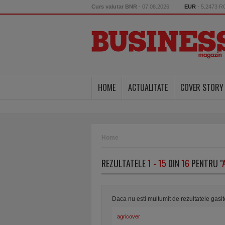
Curs valutar BNR
- 07.08.2026
EUR
- 5.2473 
HOME
ACTUALITATE
COVER STORY
Home
REZULTATELE
1 - 15
DIN
16
PENTRU "
Daca nu esti multumit de rezultatele gasi