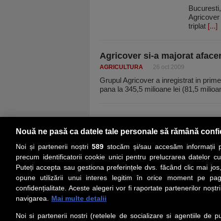
Bucuresti,
Agricover 
triplat
[...]
Agricover si-a majorat afacer
AGRICULTURA
26 oct 2009
Grupul Agricover a inregistrat in primel
pana la 345,5 milioane lei (81,5 milio
Nouă ne pasă ca datele tale personale să rămână confi
Noi și partenerii noștri
589
stocăm și/sau accesăm informații pe
precum identificatorii cookie unici pentru prelucrarea datelor c
Puteți accepta sau gestiona preferințele dvs. făcând clic mai jos,
PRIMA PAGINĂ
ACTUALITATE
CO
opune utilizării unui interes legitim în orice moment pe pag
confidențialitate. Aceste alegeri vor fi raportate partenerilor noștr
navigarea.
Mai multe detalii
Social
Link-
Noi si partenerii nostri (retelele de socializare si agentiile de p