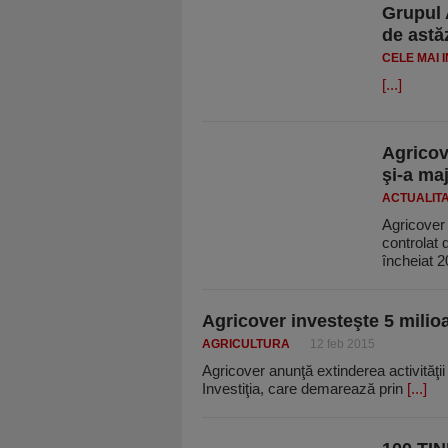
Grupul 
de astă
CELE MAI 
[...]
Agricove
şi-a maj
ACTUALIT
Agricover 
controlat 
încheiat 
Agricover investeşte 5 milio
AGRICULTURA
12 feb 2015
Agricover anunţă extinderea activităţii 
Investiţia, care demarează prin
[...]