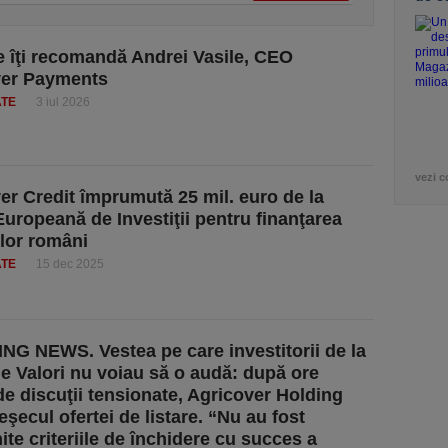
e îţi recomandă Andrei Vasile, CEO
ver Payments
ATE
3 iul 2026
vezi c
er Credit împrumută 25 mil. euro de la
uropeană de Investiţii pentru finanţarea
ilor români
ATE
15 dec 2025
G NEWS. Vestea pe care investitorii de la
e Valori nu voiau să o audă: după ore
 de discuţii tensionate, Agricover Holding
şecul ofertei de listare. “Nu au fost
ite criteriile de închidere cu succes a