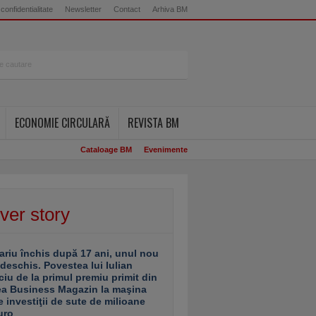
 confidentialitate
Newsletter
Contact
Arhiva BM
ECONOMIE CIRCULARĂ
REVISTA BM
Cataloage BM
Evenimente
ver story
ariu închis după 17 ani, unul nou
 deschis. Povestea lui Iulian
ciu de la primul premiu primit din
ea Business Magazin la maşina
e investiţii de sute de milioane
uro