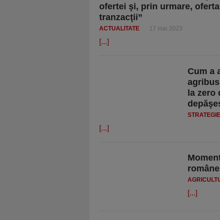
ofertei şi, prin urmare, ofert
tranzacţii”
ACTUALITATE
17 mai 2023
[...]
Cum a a
agribus
la zero
depăşes
STRATEGI
[...]
Momentu
române
AGRICULT
[...]