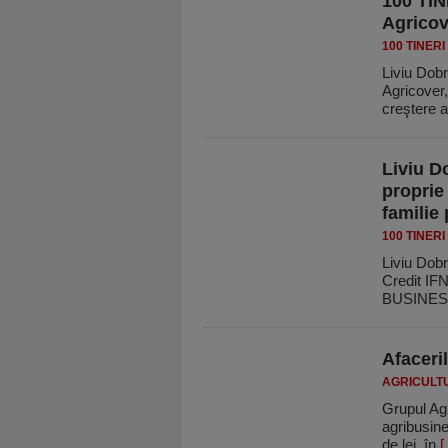
100 TI
Agricov
100 TINERI
Liviu Dobr
Agricover,
creştere 
Liviu D
proprie
familie
100 TINER
Liviu Dobr
Credit IFN
BUSINE
Afaceri
AGRICULT
Grupul Ag
agribusine
de lei, în
[.