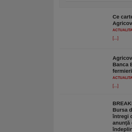
Ce cart
Agrico
ACTUALIT
[...]
Agricov
Banca E
fermier
ACTUALIT
[...]
BREAKIN
Bursa d
întregi
anunţă e
îndeplin