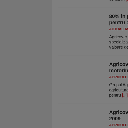
80% in 
pentru 
ACTUALIT
Agricover 
specializat
valoare d
Agricov
motori
AGRICULT
Grupul Agr
agricultur
pentru
[...]
Agricov
2009
AGRICULT