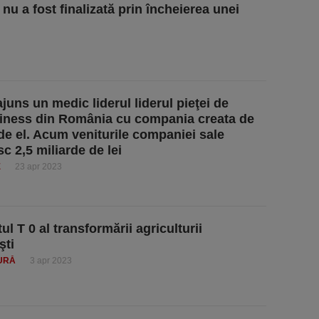
a nu a fost finalizată prin încheierea unei
juns un medic liderul liderul pieţei de
iness din România cu compania creata de
 de el. Acum veniturile companiei sale
c 2,5 miliarde de lei
E
23 apr 2023
l T 0 al transformării agriculturii
şti
URĂ
3 apr 2023