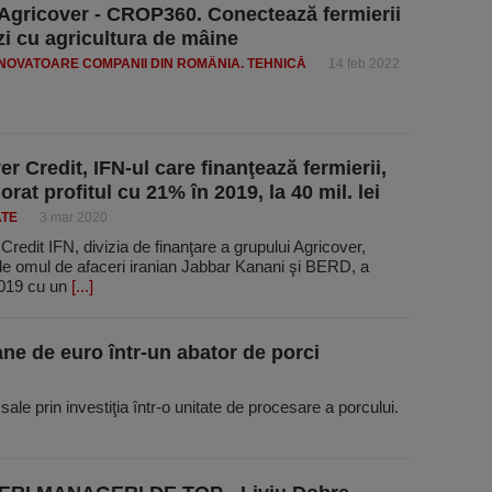
Agricover - CROP360. Conectează fermierii
zi cu agricultura de mâine
INOVATOARE COMPANII DIN ROMÂNIA. TEHNICĂ
14 feb 2022
r Credit, IFN-ul care finanţează fermierii,
orat profitul cu 21% în 2019, la 40 mil. lei
ATE
3 mar 2020
Credit IFN, divizia de finanţare a grupului Agricover,
de omul de afaceri iranian Jabbar Kanani şi BERD, a
2019 cu un
[...]
ane de euro într-un abator de porci
sale prin investiţia într-o unitate de procesare a porcului.