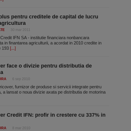
plus pentru creditele de capital de lucru
agricultura
ATE
30 mar 2011
Credit IFN SA - institutie financiara nonbancara
a in finantarea agriculturii, a acordat in 2010 credite in
e 193
[...]
er face o divizie pentru distributia de
na
URA
6 sep 2010
icover, furnizor de produse si servicii integrate pentru
a, a lansat o noua divizie axata pe distributia de motorina
er Credit IFN: profir in crestere cu 337% in
URA
8 mar 2010