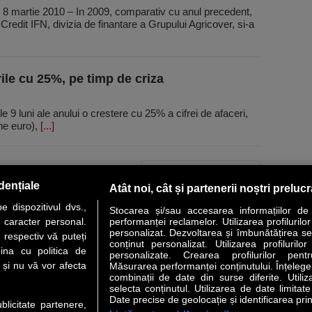
 8 martie 2010 – In 2009, comparativ cu anul precedent,
Credit IFN, divizia de finantare a Grupului Agricover, si-a
ile cu 25%, pe timp de criza
e 9 luni ale anului o crestere cu 25% a cifrei de afaceri,
ane euro),
[...]
PAGINA URMĂTOARE »
dențiale
Atât noi, cât și partenerii noștri preluc
 dispozitivul dvs.,
Stocarea și/sau accesarea informațiilor de
u caracter personal.
performanței reclamelor. Utilizarea profilurilo
personalizat. Dezvoltarea și îmbunătățirea serv
 respectiv vă puteți
conținut personalizat. Utilizarea profilurilor
VER STORY
LIDERI
ANALIZE
HI-TECH
MEET THE CEO
ina cu politica de
personalizate. Crearea profilurilor pentr
i și nu vă vor afecta
Măsurarea performanței conținutului. Înțelegere
combinații de date din surse diferite. Utiliz
uri utile
Servicii
selecta conținutul. Utilizarea de date limitat
Date precise de geolocație și identificarea prin
ublicitate partenere,