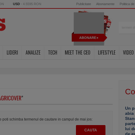
RON
USD
- 4.5595 RON
Publicitate
Abonamente
Politica de
ABONARE
LIDERI
ANALIZE
TECH
MEET THE CEO
LIFESTYLE
VIDEO
Co
AGRICOVER
"
Un p
abia
Stan
te poti schimba termenul de cautare in campul de mai jos:
part
lui d
de e