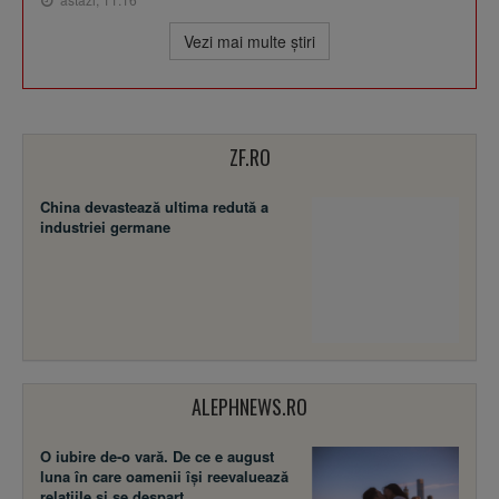
Vezi mai multe ştiri
ZF.RO
China devastează ultima redută a
industriei germane
ALEPHNEWS.RO
O iubire de-o vară. De ce e august
luna în care oamenii își reevaluează
relațiile și se despart