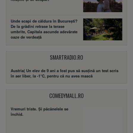
Unde scapi de căldura în București?
De la grădini retrase la terase
umbrite, Capitala ascunde adevărate
oaze de verdeață
SMARTRADIO.RO
Austria| Un elev de 9 ani a fost pus să susţină un test scris
în aer liber, la -1°C, pentru că nu avea mască
COMEDYMALL.RO
Vremuri triste. Şi păcănelele se
închid.