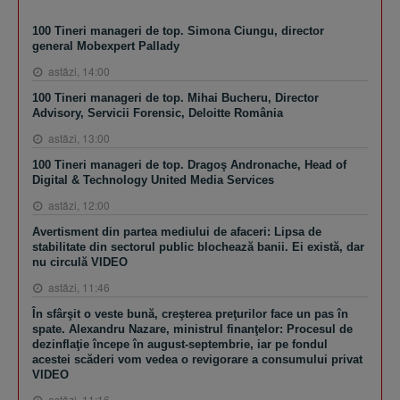
100 Tineri manageri de top. Simona Ciungu, director
general Mobexpert Pallady
astăzi, 14:00
100 Tineri manageri de top. Mihai Bucheru, Director
Advisory, Servicii Forensic, Deloitte România
astăzi, 13:00
100 Tineri manageri de top. Dragoş Andronache, Head of
Digital & Technology United Media Services
astăzi, 12:00
Avertisment din partea mediului de afaceri: Lipsa de
stabilitate din sectorul public blochează banii. Ei există, dar
nu circulă VIDEO
astăzi, 11:46
În sfârşit o veste bună, creşterea preţurilor face un pas în
spate. Alexandru Nazare, ministrul finanţelor: Procesul de
dezinflaţie începe în august-septembrie, iar pe fondul
acestei scăderi vom vedea o revigorare a consumului privat
VIDEO
astăzi, 11:16