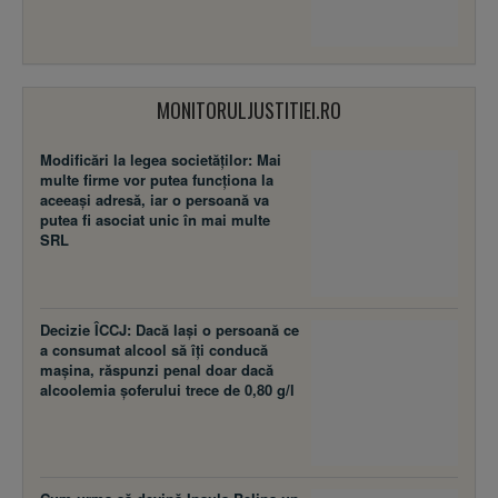
MONITORULJUSTITIEI.RO
Modificări la legea societăţilor: Mai
multe firme vor putea funcţiona la
aceeaşi adresă, iar o persoană va
putea fi asociat unic în mai multe
SRL
Decizie ÎCCJ: Dacă laşi o persoană ce
a consumat alcool să îţi conducă
maşina, răspunzi penal doar dacă
alcoolemia şoferului trece de 0,80 g/l