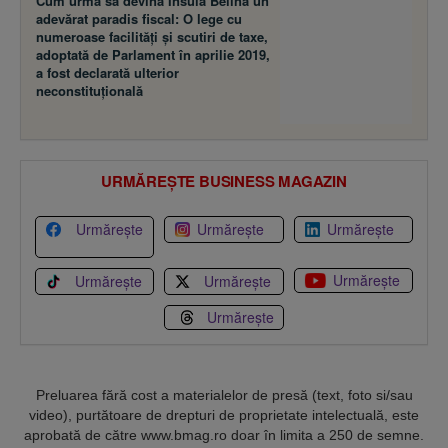
Cum urma să devină Insula Belina un
adevărat paradis fiscal: O lege cu
numeroase facilităţi şi scutiri de taxe,
adoptată de Parlament în aprilie 2019,
a fost declarată ulterior
neconstituţională
URMĂREȘTE BUSINESS MAGAZIN
Urmărește
Urmărește
Urmărește
Urmărește
Urmărește
Urmărește
Urmărește
Preluarea fără cost a materialelor de presă (text, foto si/sau
video), purtătoare de drepturi de proprietate intelectuală, este
aprobată de către www.bmag.ro doar în limita a 250 de semne.