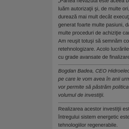
„Partea nevăzută este aceea bir
luăm autorizaţii şi, de multe ori
durează mai mult decât execuţi
generat foarte multe pasiuni, da
multe proceduri de achiziţie ca
Am reuşit totuşi să semnăm con
retehnologizare. Acolo lucrările
cu grade avansate de finalizare 
Bogdan Badea, CEO Hidroelect
pe care le vom avea în anii urmă
vor permite să păstrăm politica
volumul de investiţii.
Realizarea acestor investiţii e
întregului sistem energetic est
tehnologiilor regenerabile.