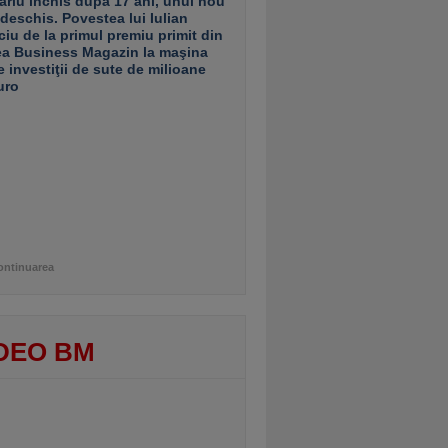
ariu închis după 17 ani, unul nou
 deschis. Povestea lui Iulian
ciu de la primul premiu primit din
ea Business Magazin la maşina
e investiţii de sute de milioane
uro
ontinuarea
DEO BM