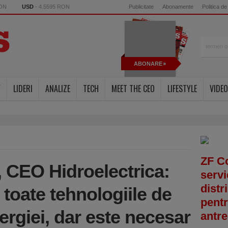
RON
USD
- 4.5595 RON
Publicitate
Abonamente
Politica de
ABONARE
Y
LIDERI
ANALIZE
TECH
MEET THE CEO
LIFESTYLE
VIDEO
ZF C
CEO Hidroelectrica:
servi
distr
 toate tehnologiile de
pentr
rgiei, dar este necesar
antre