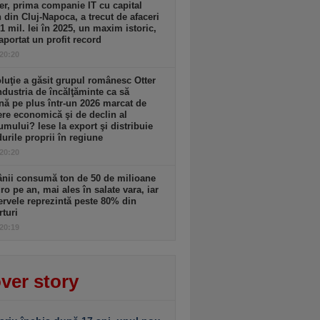
r, prima companie IT cu capital
n din Cluj-Napoca, a trecut de afaceri
1 mil. lei în 2025, un maxim istoric,
raportat un profit record
 20:20
luţie a găsit grupul românesc Otter
ndustria de încălţăminte ca să
ă pe plus într-un 2026 marcat de
re economică şi de declin al
mului? Iese la export şi distribuie
urile proprii în regiune
 20:20
nii consumă ton de 50 de milioane
ro pe an, mai ales în salate vara, iar
rvele reprezintă peste 80% din
turi
 20:19
ver story