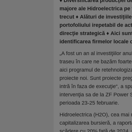
♦
Diversificarea producţiei d
majore ale Hidroelectrica pe
trecut
♦
Alături de investiţiil
portofoliului irepetabil de a
direcţie strategică
♦
Aici sunt
identificarea firmelor locale 
„A fost un an al investiţiilor a
traseu în care ne bazăm foarte m
aici programul de retehnologiz
proiecte noi. Sunt proiecte preg
intră în faza de execuţie“, a 
intervenţia sa de la ZF Power 
perioada 23-25 februarie.
Hidroelectrica (H2O), cea ma
capitalizarea bursieră, a raporta
scădere cu 20% faţă de 2024, 