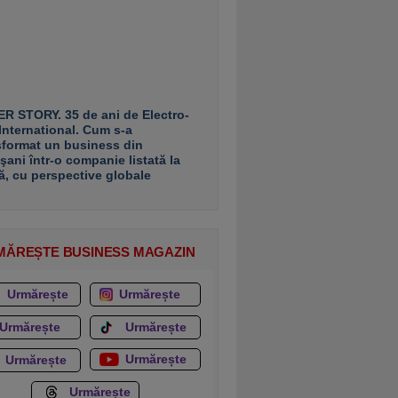
R STORY. 35 de ani de Electro-
 International. Cum s-a
sformat un business din
şani într-o companie listată la
ă, cu perspective globale
MĂREȘTE BUSINESS MAGAZIN
Urmărește
Urmărește
Urmărește
Urmărește
Urmărește
Urmărește
Urmărește