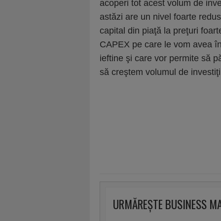
acoperi tot acest volum de inves
astăzi are un nivel foarte redu
capital din piaţă la preţuri foa
CAPEX pe care le vom avea în an
ieftine şi care vor permite să p
să creştem volumul de investiţii
URMĂREȘTE BUSINESS M