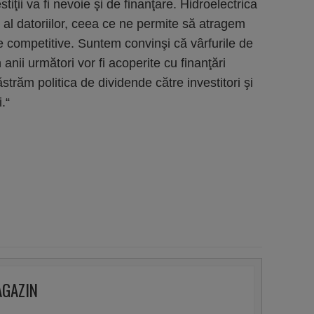
tiţii va fi nevoie şi de finanţare. Hidroelectrica
s al datoriilor, ceea ce ne permite să atragem
rte competitive. Suntem convinşi că vârfurile de
ii următori vor fi acoperite cu finanţări
ăstrăm politica de dividende către investitori şi
.“
AGAZIN