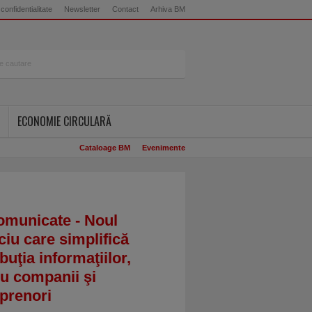
 confidentialitate
Newsletter
Contact
Arhiva BM
ECONOMIE CIRCULARĂ
Cataloage BM
Evenimente
omunicate - Noul
ciu care simplifică
ibuţia informaţiilor,
u companii şi
prenori