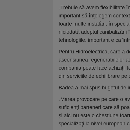
„Trebuie să avem flexibilitate 
important să înţelegem context
foarte multe instalări, în specia
niciodată adeptul canibalizării 
tehnologiile, important e ca înt
Pentru Hidroelectrica, care a d
ascensiunea regenerabilelor ad
compania poate face achiziţii la
din serviciile de echilibrare pe 
Badea a mai spus bugetul de inv
„Marea provocare pe care o av
suficienţi parteneri care să po
şi aici nu este o chestiune foar
specializaţi la nivel european 