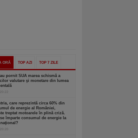
A ORĂ
TOP AZI
TOP 7 ZILE
au pornit SUA marea schismă a
icilor valutare şi monetare din lumea
entală
 20:22
tria, care reprezintă circa 60% din
umul de energie al României,
te treptat motoarele în plină criză.
se împarte consumul de energie la
 naţional?
 20:20