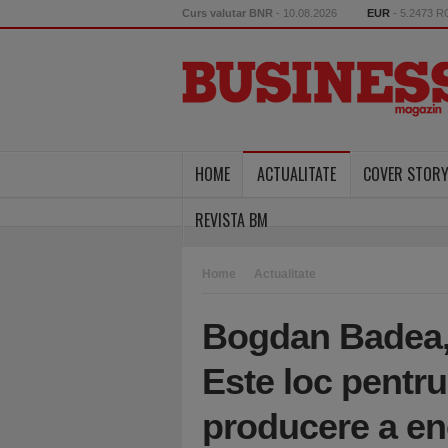
Curs valutar BNR
- 10.08.2026
EUR
- 5.2473 
HOME
ACTUALITATE
COVER STOR
REVISTA BM
Home
Actualitate
Bogdan Badea, 
Este loc pentru
producere a ene