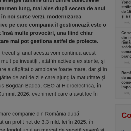
e energie rămâne unul dintre obiectivele
Yonde
străi
 termen lung, mai ales după seceta de anul
de 16
e în noi surse verzi, modernizarea
şi a 
ieri,
ctive pe care compania îl gestionează este o
 însă multe provocări, una fiind chiar
Ce so
din i
care mai pot gestiona astfel de proiecte.
rămân
scăde
consu
nul trecut şi anul acesta vom continua acest
brand
ult pe investiţii, atât în activele existente, şi
ieri,
are a căpătat o amploare foarte mare, dar şi în
Româ
ătite de ani de zile care ajung la maturitate şi
de eu
conse
spus Bogdan Badea, CEO al Hidroelectrica, în
impor
Summit 2026, eveniment care a avut loc în
ieri,
i mare companie din România după
Co
t un profit net de 3,3 mld. lei în 2025, în
pe fondul unui an marcat de secetă severă şi