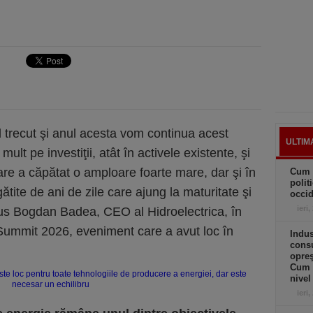
nul trecut şi anul acesta vom continua acest
ULTIM
ult pe investiţii, atât în activele existente, şi
are a căpătat o amploare foarte mare, dar şi în
Cum 
polit
ătite de ani de zile care ajung la maturitate şi
occid
ieri,
spus Bogdan Badea, CEO al Hidroelectrica, în
Summit 2026, eveniment care a avut loc în
Indus
cons
opreş
Cum 
nivel
ieri,