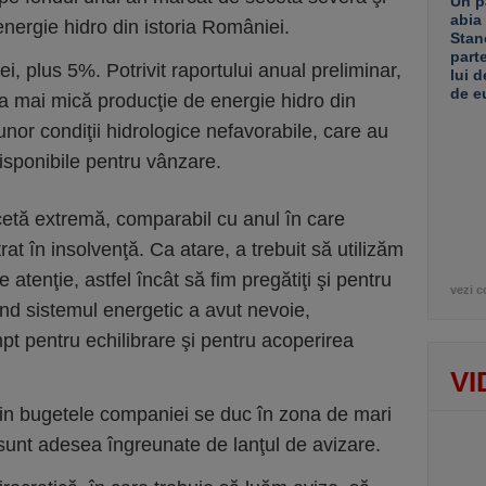
Un p
abia
nergie hidro din istoria României.
Stan
part
ei, plus 5%. Potrivit raportului anual preliminar,
lui d
de e
ea mai mică producţie de energie hidro din
unor condiţii hidrologice nefavorabile, care au
isponibile pentru vânzare.
ecetă extremă, comparabil cu anul în care
rat în insolvenţă. Ca atare, a trebuit să utilizăm
atenţie, astfel încât să fim pregătiţi şi pentru
vezi c
ând sistemul energetic a avut nevoie,
mpt pentru echilibrare şi pentru acoperirea
VI
 din bugetele companiei se duc în zona de mari
 sunt adesea îngreunate de lanţul de avizare.