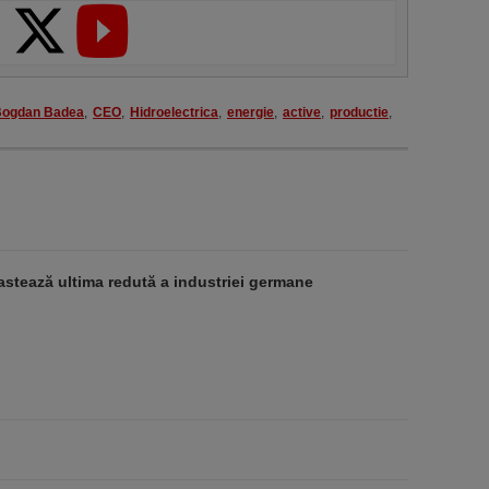
ogdan Badea
,
CEO
,
Hidroelectrica
,
energie
,
active
,
productie
,
stează ultima redută a industriei germane