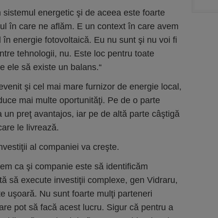
în sistemul energetic şi de aceea este foarte
ul în care ne aflăm. E un context în care avem
l în energie fotovoltaică. Eu nu sunt şi nu voi fi
între tehnologii, nu. Este loc pentru toate
re ele să existe un balans.“
evenit şi cel mai mare furnizor de energie local,
uce mai multe oportunităţi. Pe de o parte
 un preţ avantajos, iar pe de altă parte câştigă
care le livrează.
estiţii al companiei va creşte.
em ca şi companie este să identificăm
ată să execute investiţii complexe, gen Vidraru,
te uşoară. Nu sunt foarte mulţi parteneri
care pot să facă acest lucru. Sigur că pentru a