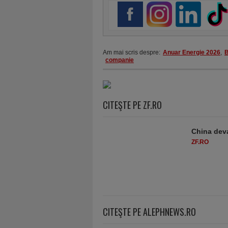
Am mai scris despre:
Anuar Energie 2026
,
B
companie
CITEŞTE PE ZF.RO
China deva
ZF.RO
CITEŞTE PE ALEPHNEWS.RO