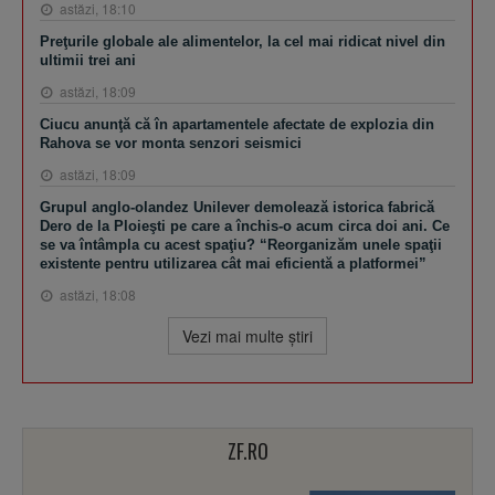
astăzi, 18:10
Preţurile globale ale alimentelor, la cel mai ridicat nivel din
ultimii trei ani
astăzi, 18:09
Ciucu anunţă că în apartamentele afectate de explozia din
Rahova se vor monta senzori seismici
astăzi, 18:09
Grupul anglo-olandez Unilever demolează istorica fabrică
Dero de la Ploieşti pe care a închis-o acum circa doi ani. Ce
se va întâmpla cu acest spaţiu? “Reorganizăm unele spaţii
existente pentru utilizarea cât mai eficientă a platformei”
astăzi, 18:08
Vezi mai multe ştiri
ZF.RO