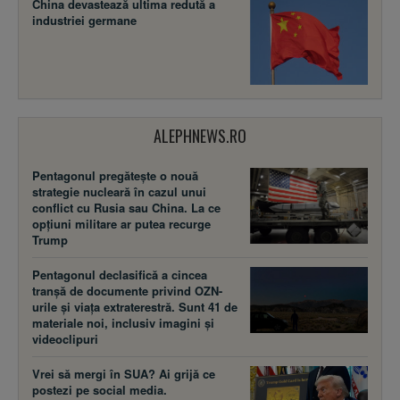
China devastează ultima redută a
industriei germane
ALEPHNEWS.RO
Pentagonul pregătește o nouă
strategie nucleară în cazul unui
conflict cu Rusia sau China. La ce
opțiuni militare ar putea recurge
Trump
Pentagonul declasifică a cincea
tranșă de documente privind OZN-
urile și viața extraterestră. Sunt 41 de
materiale noi, inclusiv imagini și
videoclipuri
Vrei să mergi în SUA? Ai grijă ce
postezi pe social media.