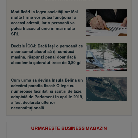
Modificări la legea societăţilor: Mai
multe firme vor putea funcţiona la
aceeaşi adresă, iar o persoană va
putea fi asociat unic în mai multe
SRL
Decizie ÎCCJ: Dacă laşi o persoană ce
a consumat alcool să îţi conducă
maşina, răspunzi penal doar dacă
alcoolemia şoferului trece de 0,80 g/l
Cum urma să devină Insula Belina un
adevărat paradis fiscal: O lege cu
numeroase facilităţi şi scutiri de taxe,
adoptată de Parlament în aprilie 2019,
a fost declarată ulterior
neconstituţională
URMĂREȘTE BUSINESS MAGAZIN