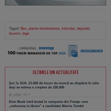
Taguri:
Boc
,
plante etnobotanice
,
interzise
,
deputati
,
Guvern
,
lege
ULTIMELE DIN ACTUALITATE
Şoc în SUA. 23.000 de locuri de muncă au dispărut în iulie
deşi se estima o creştere de 100.000
astăzi, 18:11
Elon Musk intră brutal în campania din Franţa: cere
„reducerea la tăcere” a candidatei Marine Tondel