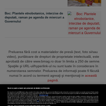
Boc: Plantele etnobotanice, interzise de
deputati, raman pe agenda de miercuri a
Guvernului
Preluarea fără cost a materialelor de presă (text, foto si/sau
video), purtătoare de drepturi de proprietate intelectuală, este
aprobată de către www.bmag.ro doar în limita a 250 de semne.
Spaţiile şi URL-ul/hyperlink-ul nu sunt luate în considerare în
numerotarea semnelor. Preluarea de informaţii poate fi făcută
numai în acord cu termenii agreaţi şi menţionaţi in
această
pagină
.
Nouă ne pasă ca datele tale personale să rămână confidențiale
Noi și partenerii noștri
589
stocăm și/sau accesăm informații pe dispozitivul dvs., precum identificatorii cookie unici pentru prelucrarea datelor cu caracter personal. Puteți accepta
sau gestiona preferințele dvs. făcând clic mai jos, respectiv vă puteți opune utilizării unui interes legitim în orice moment pe pagina cu politica de confidențialitate. Aceste alegeri vor
fi raportate partenerilor noștri și nu vă vor afecta navigarea.
Mai multe detalii
Noi si partenerii nostri (retelele de socializare si agentiile de publicitate partenere, precum si furnizorii nostri de servicii de date analitice) prelucram date pentru a permite
Termeni și condiții
Confidențialitate
Cookies
Contact
website-ului sa functioneze, pentru a personaliza continutul si anunturile publicitare afisate in functie de interesele si/sau profilul dvs., pentru a va oferi functionalitati aferente
retelelor de socializare si pentru a analiza traficul pe website. Beneficiati de drepturile prevazute de art. 15-22 din GDPR in legatura cu prelucrarea datelor cu caracter personal.
Aceste drepturi pot fi exercitate prin modalitatea indicata
aici
. Prin click pe “ACCEPT TOATE”, acceptati folosirea tuturor Tehnologiilor de tip Cookie, care implica inclusiv acceptul
dvs. cu privire la stocarea/accesarea informatiilor de catre Vendor-ii cu care colaboram. Prin click pe “VREAU SA MODIFIC SETARILE INDIVIDUAL” puteti schimba preferintele in
mod individual, mai putin cele legate de cookie strict necesare pentru functionarea website-ului.
Atât noi, cât și partenerii noștri prelucrăm datele pentru a oferi: