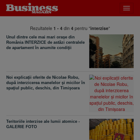
Desch
meniu
Rezultatele
1 - 4
din
4
pentru "
interzise
"
Unul dintre cele mai mari oraşe din
România INTERZICE de astăzi centralele
de apartament în anumite condiţii
Noi explicaţii oferite de Nicolae Robu,
după interzicerea manelelor şi micilor în
spaţiul public, deschis, din Timişoara
Teritoriile interzise ale lumii atomice -
GALERIE FOTO