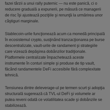
fazei târzii a unui rally puternic — nu este panică, ci o
reducere graduală a expunerii, pe măsură ce managerii
de risc îşi ajustează poziţiile şi renunţă la urmărirea unor
câştiguri marginale.
Stablecoin-urile funcţionează acum ca monedă principală
în ecosistemul crypto, susţinând tranzacţionarea pe burse
descentralizate, vault-urile de randament şi strategiile
care vizează depăşirea dobânzilor tradiţionale.
Platformele centralizate împachetează aceste
instrumente în conturi simple şi produse de tip vault,
făcând randamentele DeFi accesibile fără complexitate
tehnică.
Tensiunea dintre deleverage-ul pe termen scurt şi adopţia
structurală sugerează că TVL-ul DeFi şi volumele ar
putea reveni odată ce volatilitatea scade şi dobânzile se
stabilizează.