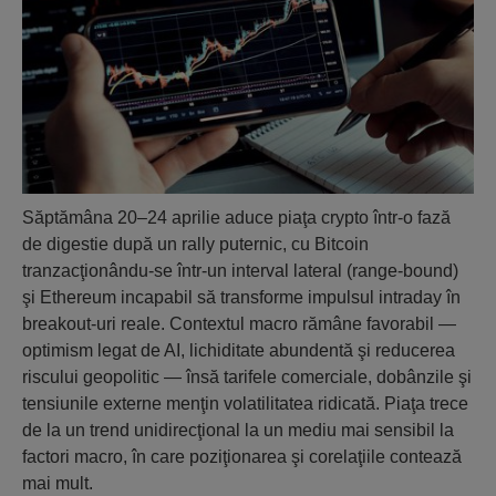
Săptămâna 20–24 aprilie aduce piaţa crypto într-o fază
de digestie după un rally puternic, cu Bitcoin
tranzacţionându-se într-un interval lateral (range-bound)
şi Ethereum incapabil să transforme impulsul intraday în
breakout-uri reale. Contextul macro rămâne favorabil —
optimism legat de AI, lichiditate abundentă şi reducerea
riscului geopolitic — însă tarifele comerciale, dobânzile şi
tensiunile externe menţin volatilitatea ridicată. Piaţa trece
de la un trend unidirecţional la un mediu mai sensibil la
factori macro, în care poziţionarea şi corelaţiile contează
mai mult.