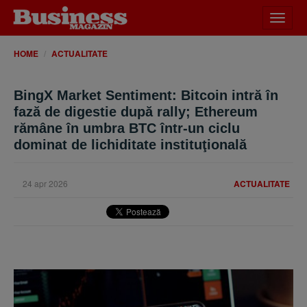
Desch
meniu
HOME
ACTUALITATE
BingX Market Sentiment: Bitcoin intră în
fază de digestie după rally; Ethereum
rămâne în umbra BTC într-un ciclu
dominat de lichiditate instituţională
24 apr 2026
ACTUALITATE