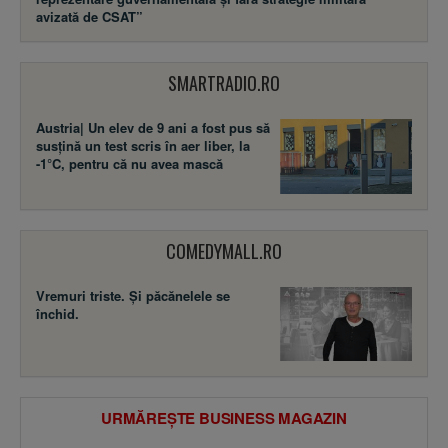
avizată de CSAT”
SMARTRADIO.RO
Austria| Un elev de 9 ani a fost pus să
susţină un test scris în aer liber, la
-1°C, pentru că nu avea mască
COMEDYMALL.RO
Vremuri triste. Şi păcănelele se
închid.
URMĂREȘTE BUSINESS MAGAZIN