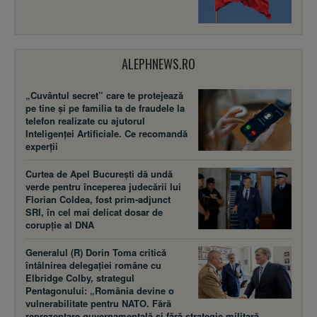
ALEPHNEWS.RO
„Cuvântul secret” care te protejează
pe tine și pe familia ta de fraudele la
telefon realizate cu ajutorul
Inteligenței Artificiale. Ce recomandă
experții
Curtea de Apel București dă undă
verde pentru începerea judecării lui
Florian Coldea, fost prim-adjunct
SRI, în cel mai delicat dosar de
corupție al DNA
Generalul (R) Dorin Toma critică
întâlnirea delegației române cu
Elbridge Colby, strategul
Pentagonului: „România devine o
vulnerabilitate pentru NATO. Fără
reprezentare guvernamentală și fără strategie militară