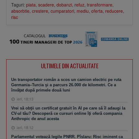
Taguri:
piata
,
scadere
,
dobanzi
,
refuz
,
transformare
,
absorbtie
,
crestere
,
cumparatori
,
mediu
,
oferta
,
reducere
,
risc
ULTIMELE DIN ACTUALITATE
Un transportator român a scos un camion electric pe ruta
Germania–Turcia şi a parcurs 26.000 de kilometri. Ce a
învăţat după primele două luni
ieri, 18:13
Vrei să obţii un certificat gratuit în AI pe care să îl adaugi la
CV-ul tău? Descoperă ce cursuri online îţi oferă compania
Anthropic de anul acesta
ieri, 18:12
Parlamentul votează legile PNRR. Pîslaru: Risc iminent ca