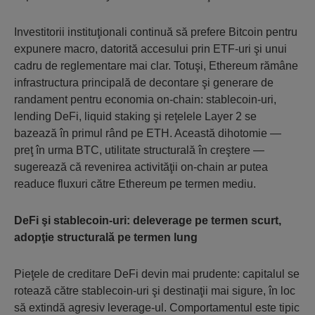
Investitorii instituţionali continuă să prefere Bitcoin pentru
expunere macro, datorită accesului prin ETF-uri şi unui
cadru de reglementare mai clar. Totuşi, Ethereum rămâne
infrastructura principală de decontare şi generare de
randament pentru economia on-chain: stablecoin-uri,
lending DeFi, liquid staking şi reţelele Layer 2 se
bazează în primul rând pe ETH. Această dihotomie —
preţ în urma BTC, utilitate structurală în creştere —
sugerează că revenirea activităţii on-chain ar putea
readuce fluxuri către Ethereum pe termen mediu.
DeFi şi stablecoin-uri: deleverage pe termen scurt,
adopţie structurală pe termen lung
Pieţele de creditare DeFi devin mai prudente: capitalul se
rotează către stablecoin-uri şi destinaţii mai sigure, în loc
să extindă agresiv leverage-ul. Comportamentul este tipic