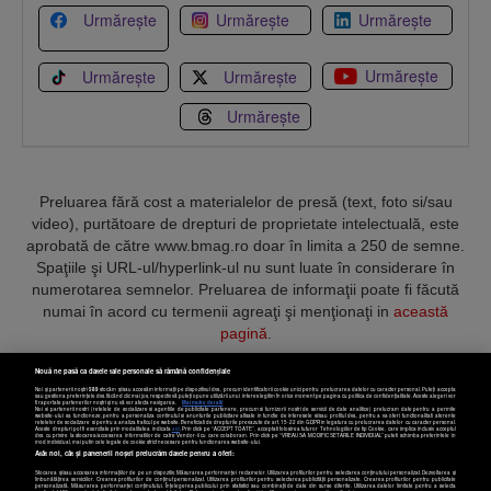
Urmărește
Urmărește
Urmărește
Urmărește
Urmărește
Urmărește
Urmărește
Preluarea fără cost a materialelor de presă (text, foto si/sau
video), purtătoare de drepturi de proprietate intelectuală, este
aprobată de către www.bmag.ro doar în limita a 250 de semne.
Spaţiile şi URL-ul/hyperlink-ul nu sunt luate în considerare în
numerotarea semnelor. Preluarea de informaţii poate fi făcută
numai în acord cu termenii agreaţi şi menţionaţi in
această
pagină
.
Nouă ne pasă ca datele tale personale să rămână confidențiale
Noi și partenerii noștri
589
stocăm și/sau accesăm informații pe dispozitivul dvs., precum identificatorii cookie unici pentru prelucrarea datelor cu caracter personal. Puteți accepta
sau gestiona preferințele dvs. făcând clic mai jos, respectiv vă puteți opune utilizării unui interes legitim în orice moment pe pagina cu politica de confidențialitate. Aceste alegeri vor
fi raportate partenerilor noștri și nu vă vor afecta navigarea.
Mai multe detalii
Noi si partenerii nostri (retelele de socializare si agentiile de publicitate partenere, precum si furnizorii nostri de servicii de date analitice) prelucram date pentru a permite
Termeni și condiții
Confidențialitate
Cookies
Contact
website-ului sa functioneze, pentru a personaliza continutul si anunturile publicitare afisate in functie de interesele si/sau profilul dvs., pentru a va oferi functionalitati aferente
retelelor de socializare si pentru a analiza traficul pe website. Beneficiati de drepturile prevazute de art. 15-22 din GDPR in legatura cu prelucrarea datelor cu caracter personal.
Aceste drepturi pot fi exercitate prin modalitatea indicata
aici
. Prin click pe “ACCEPT TOATE”, acceptati folosirea tuturor Tehnologiilor de tip Cookie, care implica inclusiv acceptul
dvs. cu privire la stocarea/accesarea informatiilor de catre Vendor-ii cu care colaboram. Prin click pe “VREAU SA MODIFIC SETARILE INDIVIDUAL” puteti schimba preferintele in
mod individual, mai putin cele legate de cookie strict necesare pentru functionarea website-ului.
Atât noi, cât și partenerii noștri prelucrăm datele pentru a oferi:
Copyright © 2025 BUSINESSMEX S.A.
Stocarea și/sau accesarea informațiilor de pe un dispozitiv. Măsurarea performanței reclamelor. Utilizarea profilurilor pentru selectarea conținutului personalizat. Dezvoltarea și
îmbunătățirea serviciilor. Crearea profilurilor de conținut personalizat. Utilizarea profilurilor pentru selectarea publicității personalizate. Crearea profilurilor pentru publicitate
personalizată. Măsurarea performanței conținutului. Înțelegerea publicului prin statistici sau combinații de date din surse diferite. Utilizarea datelor limitate pentru a selecta