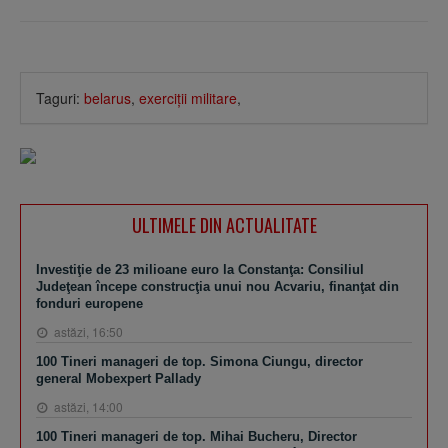
Taguri:
belarus
,
exerciţii militare
,
ULTIMELE DIN ACTUALITATE
Investiţie de 23 milioane euro la Constanţa: Consiliul
Judeţean începe construcţia unui nou Acvariu, finanţat din
fonduri europene
astăzi, 16:50
100 Tineri manageri de top. Simona Ciungu, director
general Mobexpert Pallady
astăzi, 14:00
100 Tineri manageri de top. Mihai Bucheru, Director