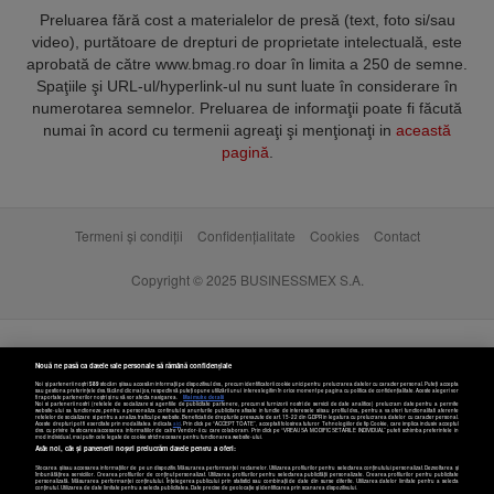
Preluarea fără cost a materialelor de presă (text, foto si/sau
video), purtătoare de drepturi de proprietate intelectuală, este
aprobată de către www.bmag.ro doar în limita a 250 de semne.
Spaţiile şi URL-ul/hyperlink-ul nu sunt luate în considerare în
numerotarea semnelor. Preluarea de informaţii poate fi făcută
numai în acord cu termenii agreaţi şi menţionaţi in
această
pagină
.
Termeni și condiții
Confidențialitate
Cookies
Contact
Copyright © 2025 BUSINESSMEX S.A.
Nouă ne pasă ca datele tale personale să rămână confidențiale
Noi și partenerii noștri
589
stocăm și/sau accesăm informații pe dispozitivul dvs., precum identificatorii cookie unici pentru prelucrarea datelor cu caracter personal. Puteți accepta
sau gestiona preferințele dvs. făcând clic mai jos, respectiv vă puteți opune utilizării unui interes legitim în orice moment pe pagina cu politica de confidențialitate. Aceste alegeri vor
fi raportate partenerilor noștri și nu vă vor afecta navigarea.
Mai multe detalii
Noi si partenerii nostri (retelele de socializare si agentiile de publicitate partenere, precum si furnizorii nostri de servicii de date analitice) prelucram date pentru a permite
website-ului sa functioneze, pentru a personaliza continutul si anunturile publicitare afisate in functie de interesele si/sau profilul dvs., pentru a va oferi functionalitati aferente
retelelor de socializare si pentru a analiza traficul pe website. Beneficiati de drepturile prevazute de art. 15-22 din GDPR in legatura cu prelucrarea datelor cu caracter personal.
Aceste drepturi pot fi exercitate prin modalitatea indicata
aici
. Prin click pe “ACCEPT TOATE”, acceptati folosirea tuturor Tehnologiilor de tip Cookie, care implica inclusiv acceptul
dvs. cu privire la stocarea/accesarea informatiilor de catre Vendor-ii cu care colaboram. Prin click pe “VREAU SA MODIFIC SETARILE INDIVIDUAL” puteti schimba preferintele in
mod individual, mai putin cele legate de cookie strict necesare pentru functionarea website-ului.
Atât noi, cât și partenerii noștri prelucrăm datele pentru a oferi:
Stocarea și/sau accesarea informațiilor de pe un dispozitiv. Măsurarea performanței reclamelor. Utilizarea profilurilor pentru selectarea conținutului personalizat. Dezvoltarea și
îmbunătățirea serviciilor. Crearea profilurilor de conținut personalizat. Utilizarea profilurilor pentru selectarea publicității personalizate. Crearea profilurilor pentru publicitate
personalizată. Măsurarea performanței conținutului. Înțelegerea publicului prin statistici sau combinații de date din surse diferite. Utilizarea datelor limitate pentru a selecta
Setări cookies
conținutul. Utilizarea de date limitate pentru a selecta publicitatea. Date precise de geolocație și identificarea prin scanarea dispozitivului.