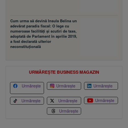
Cum urma să devină Insula Belina un
adevărat paradis fiscal: O lege cu
numeroase facilităţi şi scutiri de taxe,
adoptată de Parlament în aprilie 2019,
a fost declarată ulterior
neconstituţională
URMĂREȘTE BUSINESS MAGAZIN
Urmărește
Urmărește
Urmărește
Urmărește
Urmărește
Urmărește
Urmărește