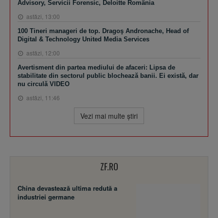
Advisory, Servicii Forensic, Deloitte România
astăzi, 13:00
100 Tineri manageri de top. Dragoş Andronache, Head of
Digital & Technology United Media Services
astăzi, 12:00
Avertisment din partea mediului de afaceri: Lipsa de
stabilitate din sectorul public blochează banii. Ei există, dar
nu circulă VIDEO
astăzi, 11:46
Vezi mai multe ştiri
ZF.RO
China devastează ultima redută a
industriei germane