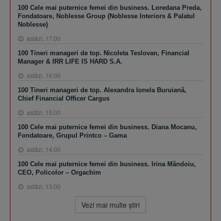
100 Cele mai puternice femei din business. Loredana Preda,
Fondatoare, Noblesse Group (Noblesse Interiors & Palatul
Noblesse)
astăzi, 17:00
100 Tineri manageri de top. Nicoleta Teslovan, Financial
Manager & IRR LIFE IS HARD S.A.
astăzi, 16:00
100 Tineri manageri de top. Alexandra Ionela Buruiană,
Chief Financial Officer Cargus
astăzi, 15:00
100 Cele mai puternice femei din business. Diana Mocanu,
Fondatoare, Grupul Printco – Gama
astăzi, 14:00
100 Cele mai puternice femei din business. Irina Măndoiu,
CEO, Policolor – Orgachim
astăzi, 13:00
Vezi mai multe ştiri