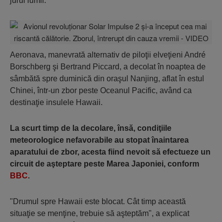
jurul lumii.
Aeronava, manevrată alternativ de piloţii elveţieni André
Borschberg şi Bertrand Piccard, a decolat în noaptea de
sâmbătă spre duminică din oraşul Nanjing, aflat în estul
Chinei, într-un zbor peste Oceanul Pacific, având ca
destinaţie insulele Hawaii.
La scurt timp de la decolare, însă, condiţiile
meteorologice nefavorabile au stopat înaintarea
aparatului de zbor, acesta fiind nevoit să efectueze un
circuit de aşteptare peste Marea Japoniei, conform
BBC
.
"Drumul spre Hawaii este blocat. Cât timp această
situaţie se menţine, trebuie să aşteptăm", a explicat