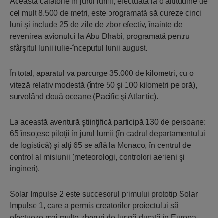
Această călătorie în jurul lumii, efectuată la o altitudine de
cel mult 8.500 de metri, este programată să dureze cinci
luni şi include 25 de zile de zbor efectiv, înainte de
revenirea avionului la Abu Dhabi, programată pentru
sfârşitul lunii iulie-începutul lunii august.
În total, aparatul va parcurge 35.000 de kilometri, cu o
viteză relativ modestă (între 50 şi 100 kilometri pe oră),
survolând două oceane (Pacific şi Atlantic).
La această aventură ştiinţifică participă 130 de persoane:
65 însoţesc piloţii în jurul lumii (în cadrul departamentului
de logistică) şi alţi 65 se află la Monaco, în centrul de
control al misiunii (meteorologi, controlori aerieni şi
ingineri).
Solar Impulse 2 este succesorul primului prototip Solar
Impulse 1, care a permis creatorilor proiectului să
efectueze mai multe zboruri de lungă durată în Europa,