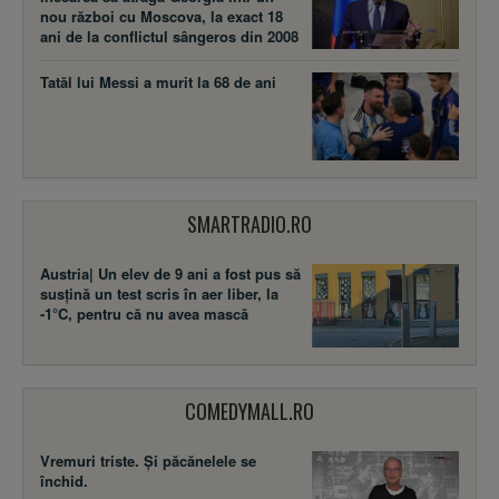
nou război cu Moscova, la exact 18
ani de la conflictul sângeros din 2008
Tatăl lui Messi a murit la 68 de ani
SMARTRADIO.RO
Austria| Un elev de 9 ani a fost pus să
susţină un test scris în aer liber, la
-1°C, pentru că nu avea mască
COMEDYMALL.RO
Vremuri triste. Şi păcănelele se
închid.