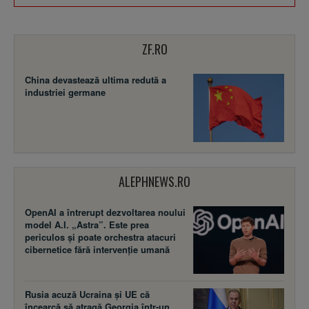
ZF.RO
China devastează ultima redută a
industriei germane
ALEPHNEWS.RO
OpenAI a întrerupt dezvoltarea noului
model A.I. „Astra”. Este prea
periculos și poate orchestra atacuri
cibernetice fără intervenție umană
Rusia acuză Ucraina şi UE că
încearcă să atragă Georgia într-un