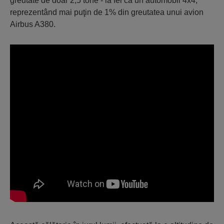
greutate de doar 2,5 tone - la fel ca un automobil 4x4,
reprezentând mai puţin de 1% din greutatea unui avion
Airbus A380.