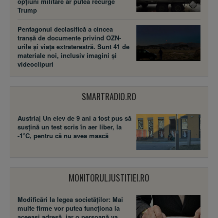
opțiuni militare ar putea recurge
Trump
Pentagonul declasifică a cincea
tranșă de documente privind OZN-
urile și viața extraterestră. Sunt 41 de
materiale noi, inclusiv imagini și
videoclipuri
SMARTRADIO.RO
Austria| Un elev de 9 ani a fost pus să
susţină un test scris în aer liber, la
-1°C, pentru că nu avea mască
MONITORULJUSTITIEI.RO
Modificări la legea societăţilor: Mai
multe firme vor putea funcţiona la
aceeaşi adresă, iar o persoană va