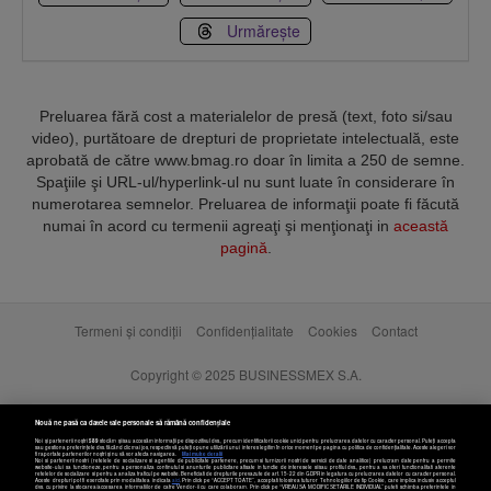
Urmărește
Preluarea fără cost a materialelor de presă (text, foto si/sau
video), purtătoare de drepturi de proprietate intelectuală, este
aprobată de către www.bmag.ro doar în limita a 250 de semne.
Spaţiile şi URL-ul/hyperlink-ul nu sunt luate în considerare în
numerotarea semnelor. Preluarea de informaţii poate fi făcută
numai în acord cu termenii agreaţi şi menţionaţi in
această
pagină
.
Termeni și condiții
Confidențialitate
Cookies
Contact
Copyright © 2025 BUSINESSMEX S.A.
Nouă ne pasă ca datele tale personale să rămână confidențiale
Noi și partenerii noștri
589
stocăm și/sau accesăm informații pe dispozitivul dvs., precum identificatorii cookie unici pentru prelucrarea datelor cu caracter personal. Puteți accepta
sau gestiona preferințele dvs. făcând clic mai jos, respectiv vă puteți opune utilizării unui interes legitim în orice moment pe pagina cu politica de confidențialitate. Aceste alegeri vor
fi raportate partenerilor noștri și nu vă vor afecta navigarea.
Mai multe detalii
Noi si partenerii nostri (retelele de socializare si agentiile de publicitate partenere, precum si furnizorii nostri de servicii de date analitice) prelucram date pentru a permite
website-ului sa functioneze, pentru a personaliza continutul si anunturile publicitare afisate in functie de interesele si/sau profilul dvs., pentru a va oferi functionalitati aferente
retelelor de socializare si pentru a analiza traficul pe website. Beneficiati de drepturile prevazute de art. 15-22 din GDPR in legatura cu prelucrarea datelor cu caracter personal.
Aceste drepturi pot fi exercitate prin modalitatea indicata
aici
. Prin click pe “ACCEPT TOATE”, acceptati folosirea tuturor Tehnologiilor de tip Cookie, care implica inclusiv acceptul
dvs. cu privire la stocarea/accesarea informatiilor de catre Vendor-ii cu care colaboram. Prin click pe “VREAU SA MODIFIC SETARILE INDIVIDUAL” puteti schimba preferintele in