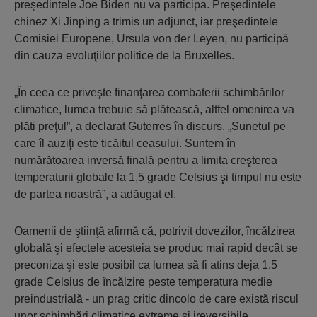
preşedintele Joe Biden nu va participa. Preşedintele
chinez Xi Jinping a trimis un adjunct, iar preşedintele
Comisiei Europene, Ursula von der Leyen, nu participă
din cauza evoluţiilor politice de la Bruxelles.
„În ceea ce priveşte finanţarea combaterii schimbărilor
climatice, lumea trebuie să plătească, altfel omenirea va
plăti preţul”, a declarat Guterres în discurs. „Sunetul pe
care îl auziţi este ticăitul ceasului. Suntem în
numărătoarea inversă finală pentru a limita creşterea
temperaturii globale la 1,5 grade Celsius şi timpul nu este
de partea noastră”, a adăugat el.
Oamenii de ştiinţă afirmă că, potrivit dovezilor, încălzirea
globală şi efectele acesteia se produc mai rapid decât se
preconiza şi este posibil ca lumea să fi atins deja 1,5
grade Celsius de încălzire peste temperatura medie
preindustrială - un prag critic dincolo de care există riscul
unor schimbări climatice extreme şi ireversibile.