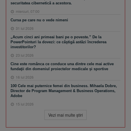
securitatea cibernetică a acestora.
miercuri, 07:00
Cursa pe care nu o vede nimeni
31 iul 2026
„Acum cinci ani primeai bani pe o poveste.” De la
PowerPointuri la dovezi: ce câştigă astăzi încrederea
investitorilor?
23 iul 2026
Cine este românca ce conduce una dintre cele mai active
fundaţii din domeniul proiectelor medicale şi sportive
16 iul 2026
100 Cele mai puternice femei din business. Mihaela Dobre,
Director de Program Management & Business Operations,
Adobe
15 iul 2026
Vezi mai multe ştiri