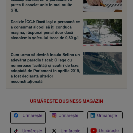
putea fi asociat unic în mai multe
SRL
Decizie ÎCCJ: Dacă laşi o persoană ce
a consumat alcool să îţi conducă
maşina, răspunzi penal doar dacă
alcoolemia şoferului trece de 0,80 g/l
Cum urma să devină Insula Belina un
adevărat paradis fiscal: O lege cu
numeroase facilităţi şi scutiri de taxe,
adoptată de Parlament în aprilie 2019,
a fost declarată ulterior
neconstituţională
URMĂREȘTE BUSINESS MAGAZIN
Urmărește
Urmărește
Urmărește
Urmărește
Urmărește
Urmărește