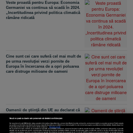
Veste proastă pentru Europa: Economia
Germaniei va continua să scadă în 2024.
„Incertitudinea privind politica climatică
rămâne ridicată
Cine sunt cei care suferă cel mai mult de
pe urma revoluţiei verzi pornite de
Europa în încercarea de a opri poluarea
care distruge milioane de oameni
Oamenii de ştiinţă din UE au declarat că
2023 va fi cel mai cald an înregistrat
Nouă ne pasă ca datele tale personale să rămână confidențiale
vreodată
Noi și partenerii noștri
589
stocăm și/sau accesăm informații pe dispozitivul dvs., precum identificatorii cookie unici pentru prelucrarea datelor cu caracter personal. Puteți accepta
sau gestiona preferințele dvs. făcând clic mai jos, respectiv vă puteți opune utilizării unui interes legitim în orice moment pe pagina cu politica de confidențialitate. Aceste alegeri vor
fi raportate partenerilor noștri și nu vă vor afecta navigarea.
Mai multe detalii
Noi si partenerii nostri (retelele de socializare si agentiile de publicitate partenere, precum si furnizorii nostri de servicii de date analitice) prelucram date pentru a permite
website-ului sa functioneze, pentru a personaliza continutul si anunturile publicitare afisate in functie de interesele si/sau profilul dvs., pentru a va oferi functionalitati aferente
retelelor de socializare si pentru a analiza traficul pe website. Beneficiati de drepturile prevazute de art. 15-22 din GDPR in legatura cu prelucrarea datelor cu caracter personal.