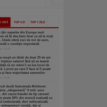
A ORĂ
TOP AZI
TOP 7 ZILE
 ţări superbe din Europa sunt
se să îţi dea bani doar ca să te muţi
. Unele oferă zeci de mii de euro,
xistă o condiţie importantă
zi, 12:00
 reuşit un tânăr de doar 25 de ani
i tripleze salariul fără să se teamă
dată că un robot îi va lua locul de
. Lucrul pe care îl face el îl poate
a şi face majoritatea oamenilor
zi, 10:40
ult decât Autostrada Moldovei:
nia „sângerează” 9 mld. euro
. din cauza fraudei de tip carusel.
m peste 20% din muncă evaluată ca
 nedeclarată, deci nefiscalizată.
antreprenori cinstiţi, dar şi