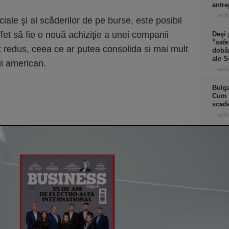
antre
astă
ciale şi al scăderilor de pe burse, este posibil
et să fie o nouă achiziţie a unei companii
Deşi 
”safe
t redus, ceea ce ar putea consolida si mai mult
dobân
ale S
ui american.
astă
Bulga
Cum f
scad
astă
Co
Un p
abia
Stan
part
lui d
de e