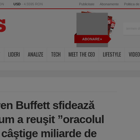
RON
USD
- 4.5595 RON
Publicitate
Abonamente
Politica de
ABONARE
Y
LIDERI
ANALIZE
TECH
MEET THE CEO
LIFESTYLE
VIDEO
en Buffett sfidează
Cum a reuşit ”oracolul
câştige miliarde de