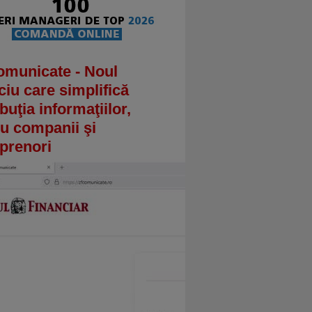
omunicate - Noul
ciu care simplifică
ibuţia informaţiilor,
u companii şi
prenori