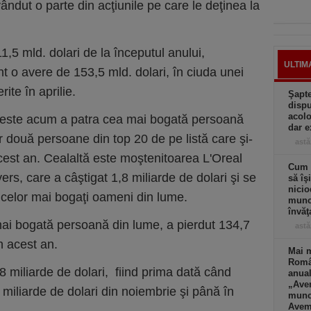
vândut o parte din acţiunile pe care le deţinea la
1,5 mld. dolari de la începutul anului,
ULTIM
nt o avere de 153,5 mld. dolari, în ciuda unei
rite în aprilie.
Şapte
dispu
acolo
i, este acum a patra cea mai bogată persoană
dar e
r două persoane din top 20 de pe listă care şi-
astă
est an. Cealaltă este moştenitoarea L'Oreal
Cum a
s, care a câştigat 1,8 miliarde de dolari şi se
să îş
nicio
l celor mai bogaţi oameni din lume.
muncă
învăţ
i bogată persoană din lume, a pierdut 134,7
astă
n acest an.
Mai m
Româ
8 miliarde de dolari, fiind prima dată când
anual
„Ave
miliarde de dolari din noiembrie şi până în
muncă
Avem 