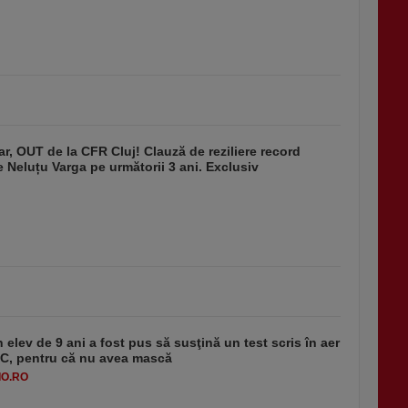
r, OUT de la CFR Cluj! Clauză de reziliere record
de Neluțu Varga pe următorii 3 ani. Exclusiv
 elev de 9 ani a fost pus să susţină un test scris în aer
-1°C, pentru că nu avea mască
O.RO