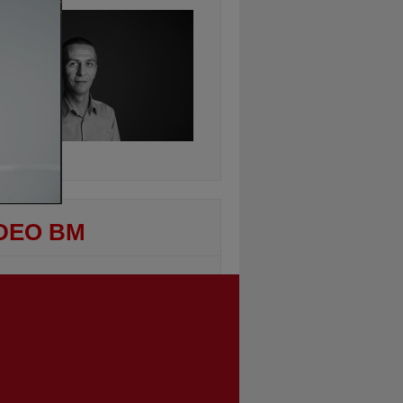
ontinuarea
DEO BM