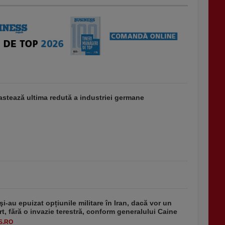
stează ultima redută a industriei germane
i-au epuizat opțiunile militare în Iran, dacă vor un
rt, fără o invazie terestră, conform generalului Caine
S.RO