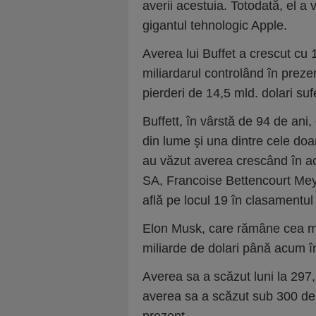
averii acestuia. Totodată, el a 
gigantul tehnologic Apple.
Averea lui Buffet a crescut cu 1
miliardarul controlând în preze
pierderi de 14,5 mld. dolari sufe
Buffett, în vârstă de 94 de an
din lume şi una dintre cele doa
au văzut averea crescând în ac
SA, Francoise Bettencourt Meyer
află pe locul 19 în clasamentu
Elon Musk, care rămâne cea ma
miliarde de dolari până acum î
Averea sa a scăzut luni la 297,
averea sa a scăzut sub 300 de 