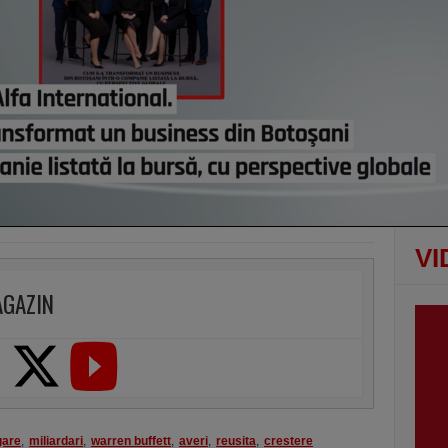
vezi c
VI
AGAZIN
gare
,
miliardari
,
warren buffett
,
averi
,
reusita
,
crestere