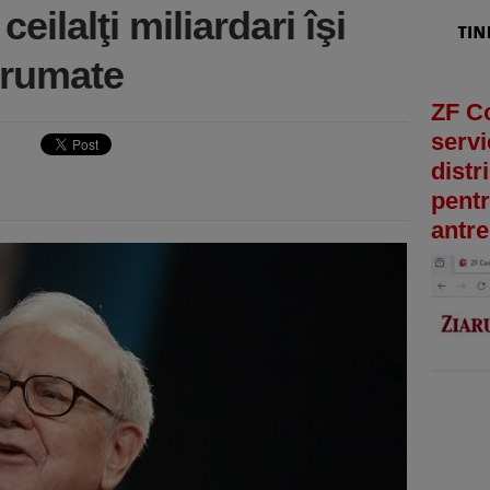
ceilalţi miliardari îşi
grumate
ZF C
servi
distr
pentr
antre