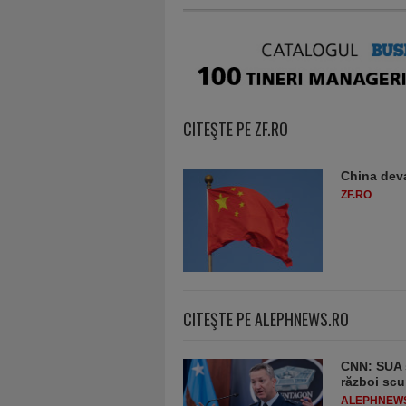
CITEŞTE PE ZF.RO
China deva
ZF.RO
CITEŞTE PE ALEPHNEWS.RO
CNN: SUA ş
război scu
ALEPHNEW