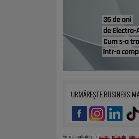
URMĂREȘTE BUSINESS M
Am mai scris despre:
avere
,
miliarde
,
casti