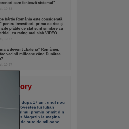
prenori care fentează sistemul”
zi, 10:38
pe hârtie România este considerată
” pentru investitori, prima de risc şi
zile plătite de stat sunt similare cu
erbiei, cu rating mai slab VIDEO
zi, 10:37
ria a devenit „bateria” României.
ac vecinii milioane când Dunărea
e?
zi, 10:37
ver story
ariu închis după 17 ani, unul nou
 deschis. Povestea lui Iulian
ciu de la primul premiu primit din
ea Business Magazin la maşina
e investiţii de sute de milioane
uro