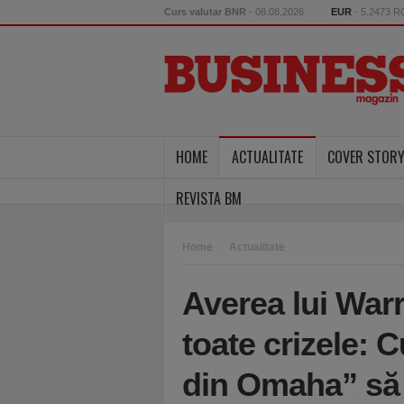
Curs valutar BNR
- 08.08.2026
EUR
- 5.2473 
HOME
ACTUALITATE
COVER STOR
REVISTA BM
Home
Actualitate
Averea lui Warr
toate crizele: 
din Omaha” să 