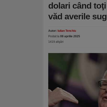
dolari când toţi 
văd averile su
Autor:
Iulian Tenchiu
Postat la
08 aprilie 2025
1419 afişări