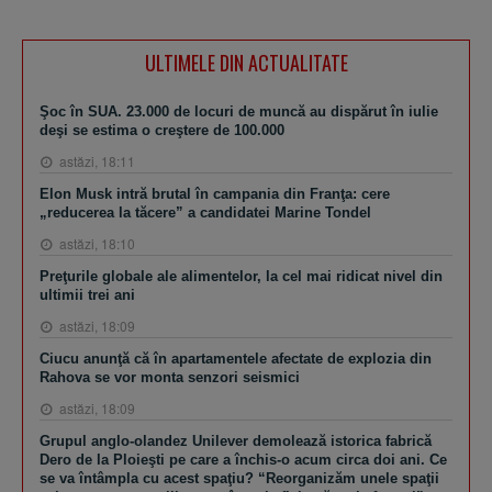
ULTIMELE DIN ACTUALITATE
Şoc în SUA. 23.000 de locuri de muncă au dispărut în iulie
deşi se estima o creştere de 100.000
astăzi, 18:11
Elon Musk intră brutal în campania din Franţa: cere
„reducerea la tăcere” a candidatei Marine Tondel
astăzi, 18:10
Preţurile globale ale alimentelor, la cel mai ridicat nivel din
ultimii trei ani
astăzi, 18:09
Ciucu anunţă că în apartamentele afectate de explozia din
Rahova se vor monta senzori seismici
astăzi, 18:09
Grupul anglo-olandez Unilever demolează istorica fabrică
Dero de la Ploieşti pe care a închis-o acum circa doi ani. Ce
se va întâmpla cu acest spaţiu? “Reorganizăm unele spaţii