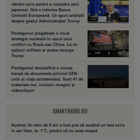
vândut euro pentru a cumpăra yeni
japonezi, fără a informa Banca
Centrală Europeană. Ce spun analiștii
despre gestul Administrației Trump
Pentagonul pregătește o nouă
strategie nucleară în cazul unui
conflict cu Rusia sau China. La ce
opțiuni militare ar putea recurge
Trump
Pentagonul declasifică a cincea
tranșă de documente privind OZN-
urile și viața extraterestră. Sunt 41 de
materiale noi, inclusiv imagini și
videoclipuri
SMARTRADIO.RO
Austria| Un elev de 9 ani a fost pus să susţină un test scris
în aer liber, la -1°C, pentru că nu avea mască