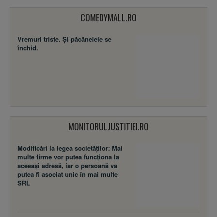
COMEDYMALL.RO
Vremuri triste. Şi păcănelele se
închid.
MONITORULJUSTITIEI.RO
Modificări la legea societăţilor: Mai
multe firme vor putea funcţiona la
aceeaşi adresă, iar o persoană va
putea fi asociat unic în mai multe
SRL