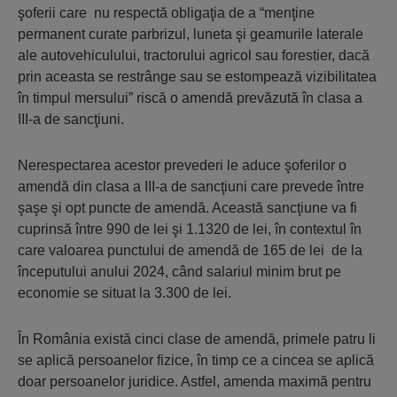
şoferii care nu respectă obligaţia de a “menţine
permanent curate parbrizul, luneta şi geamurile laterale
ale autovehiculului, tractorului agricol sau forestier, dacă
prin aceasta se restrânge sau se estompează vizibilitatea
în timpul mersului” riscă o amendă prevăzută în clasa a
III-a de sancţiuni.
Nerespectarea acestor prevederi le aduce şoferilor o
amendă din clasa a III-a de sancţiuni care prevede între
şaşe şi opt puncte de amendă. Această sancţiune va fi
cuprinsă între 990 de lei şi 1.1320 de lei, în contextul în
care valoarea punctului de amendă de 165 de lei de la
începutului anului 2024, când salariul minim brut pe
economie se situat la 3.300 de lei.
În România există cinci clase de amendă, primele patru li
se aplică persoanelor fizice, în timp ce a cincea se aplică
doar persoanelor juridice. Astfel, amenda maximă pentru