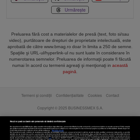
Urmărește
Preluarea fără cost a materialelor de presă (text, foto si/sau
video), purtătoare de drepturi de proprietate intelectuală, este
aprobată de către www.bmag.ro doar în limita a 250 de semne.
Spaţiile şi URL-ul/hyperlink-ul nu sunt luate în considerare în
numerotarea semnelor. Preluarea de informaţii poate fi făcută
numai în acord cu termenii agreaţi şi menţionaţi in
această
pagină
.
Termeni și condiții
Confidențialitate
Cookies
Contact
Copyright © 2025 BUSINESSMEX S.A.
Nouă ne pasă ca datele tale personale să rămână confidențiale
Noi și partenerii noștri
589
stocăm și/sau accesăm informații pe dispozitivul dvs., precum identificatorii cookie unici pentru prelucrarea datelor cu caracter personal. Puteți accepta
sau gestiona preferințele dvs. făcând clic mai jos, respectiv vă puteți opune utilizării unui interes legitim în orice moment pe pagina cu politica de confidențialitate. Aceste alegeri vor
fi raportate partenerilor noștri și nu vă vor afecta navigarea.
Mai multe detalii
Noi si partenerii nostri (retelele de socializare si agentiile de publicitate partenere, precum si furnizorii nostri de servicii de date analitice) prelucram date pentru a permite
website-ului sa functioneze, pentru a personaliza continutul si anunturile publicitare afisate in functie de interesele si/sau profilul dvs., pentru a va oferi functionalitati aferente
retelelor de socializare si pentru a analiza traficul pe website. Beneficiati de drepturile prevazute de art. 15-22 din GDPR in legatura cu prelucrarea datelor cu caracter personal.
Aceste drepturi pot fi exercitate prin modalitatea indicata
aici
. Prin click pe “ACCEPT TOATE”, acceptati folosirea tuturor Tehnologiilor de tip Cookie, care implica inclusiv acceptul
dvs. cu privire la stocarea/accesarea informatiilor de catre Vendor-ii cu care colaboram. Prin click pe “VREAU SA MODIFIC SETARILE INDIVIDUAL” puteti schimba preferintele in