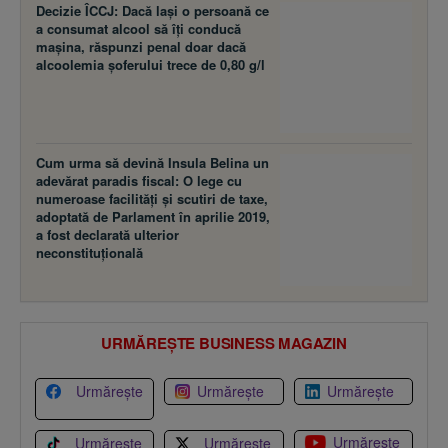
Decizie ÎCCJ: Dacă laşi o persoană ce
a consumat alcool să îţi conducă
maşina, răspunzi penal doar dacă
alcoolemia şoferului trece de 0,80 g/l
Cum urma să devină Insula Belina un
adevărat paradis fiscal: O lege cu
numeroase facilităţi şi scutiri de taxe,
adoptată de Parlament în aprilie 2019,
a fost declarată ulterior
neconstituţională
URMĂREȘTE BUSINESS MAGAZIN
Urmărește
Urmărește
Urmărește
Urmărește
Urmărește
Urmărește