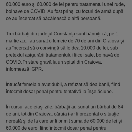
60.000 euro şi 60.000 de lei pentru tratamentul unei rude,
bolnave de COVID. Au fost prinşi cu focuri de armă după
ce au încercat să păcălească o altă persoană.
Trei bărbaţi din judeţul Constanţa sunt bănuiţi că, pe 1
martie a.c., au sunat o femeie de 70 de ani din Craiova şi
au încercat să o convingă să le dea 10.000 de lei, sub
pretextul asigurării tratamentului fiicei sale, bolnavă de
COVID, în stare gravă la un spital din Craiova,
informează IGPR.
Întrucât femeia a avut dubii, a refuzat să dea banii, fiind
întocmit dosar penal pentru tentativă la înşelăciune.
În cursul aceleiaşi zile, bărbaţii au sunat un bărbat de 84
de ani, tot din Craiova, căruia i-ar fi prezentat o situaţie
nereală şi de la care ar fi primit suma de 60.000 de lei şi
60.000 de euro, fiind întocmit dosar penal pentru