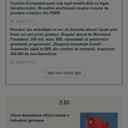
Comisia Europeană pune sub lupă modificările la legea
decarbonizării. Bruxelles avertizează asupra riscului de
pierdere a banilor din PNRR
astăzi, 19:17
Românii din străinătate ce vor să dezvolte afaceri locale prin
firme noi pot primi granturi. Bugetul alocat de Ministerul
Finanţelor: 100 mil. euro. BID, mandatată să gestioneze
granturile programului „Diaspora Investeşte Acasă”.
Granturile: până la 60% din creditul de investiţii, maximum
200.000 de euro/beneficiar
astăzi, 19:16
Vezi mai multe ştiri
ZF.RO
China devastează ultima redută a
industriei germane