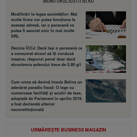
MONITORULJUSTITIEI.RO
Modificări la legea societăţilor: Mai
multe firme vor putea funcţiona la
aceeaşi adresă, iar o persoană va
putea fi asociat unic în mai multe
SRL
Decizie ÎCCJ: Dacă laşi o persoană ce
a consumat alcool să îţi conducă
maşina, răspunzi penal doar dacă
alcoolemia şoferului trece de 0,80 g/l
Cum urma să devină Insula Belina un
adevărat paradis fiscal: O lege cu
numeroase facilităţi şi scutiri de taxe,
adoptată de Parlament în aprilie 2019,
a fost declarată ulterior
neconstituţională
URMĂREȘTE BUSINESS MAGAZIN