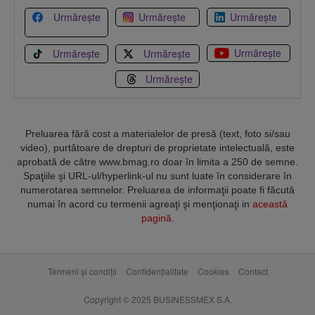
Urmărește
Urmărește
Urmărește
Urmărește
Urmărește
Urmărește
Urmărește
Preluarea fără cost a materialelor de presă (text, foto si/sau
video), purtătoare de drepturi de proprietate intelectuală, este
aprobată de către www.bmag.ro doar în limita a 250 de semne.
Spaţiile şi URL-ul/hyperlink-ul nu sunt luate în considerare în
numerotarea semnelor. Preluarea de informaţii poate fi făcută
numai în acord cu termenii agreaţi şi menţionaţi in
această
pagină
.
Termeni și condiții
Confidențialitate
Cookies
Contact
Copyright © 2025 BUSINESSMEX S.A.