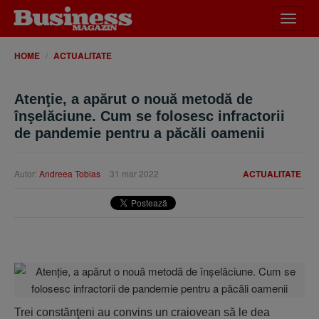
Desch
meniu
HOME
ACTUALITATE
Atenţie, a apărut o nouă metodă de
înşelăciune. Cum se folosesc infractorii
de pandemie pentru a păcăli oamenii
Autor:
Andreea Tobias
31 mar 2022
ACTUALITATE
Trei constănţeni au convins un craiovean să le dea