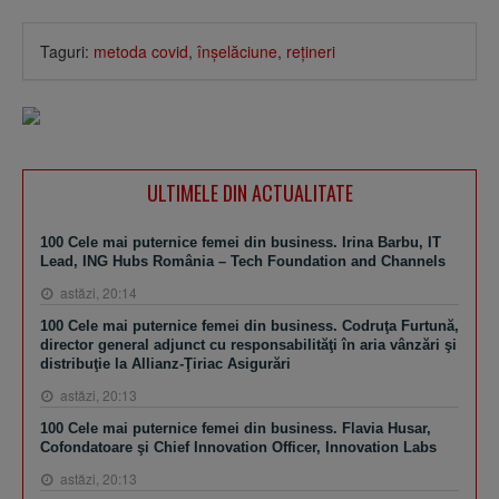
Taguri:
metoda covid
,
înşelăciune
,
reţineri
ULTIMELE DIN ACTUALITATE
100 Cele mai puternice femei din business. Irina Barbu, IT
Lead, ING Hubs România – Tech Foundation and Channels
astăzi, 20:14
100 Cele mai puternice femei din business. Codruţa Furtună,
director general adjunct cu responsabilităţi în aria vânzări şi
distribuţie la Allianz-Ţiriac Asigurări
astăzi, 20:13
100 Cele mai puternice femei din business. Flavia Husar,
Cofondatoare şi Chief Innovation Officer, Innovation Labs
astăzi, 20:13