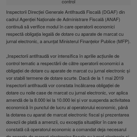
Inspectorii Direcţiei Generale Antifraudă Fiscală (DGAF) din
cadrul Agenţiei Naţionale de Administrare Fiscală (ANAF)
continuă să verifice modul în care operatorii economici
respectă obligaţia legală de dotare cu aparate de marcat cu
jurnal electronic, a anunţat Ministerul Finanţelor Publice (MFP).
„Inspectorii antifraudă vor intensifica în aprilie acţiunile de
control tematic a respectării de către operatorii economici a
obligaţiei de dotare cu aparate de marcat cu jurnal electronic şi
vor stabili termene de dotare scurte. Dacă de la 1 mai 2019
inspectorii antifraudă vor constata încălcarea obligaţiei de
dotare cu noile case de marcat cu jurnal electronic, vor aplica
amendă de la 8.000 lei la 10.000 lei şi vor suspenda activitatea
economică în punctul de lucru al operatorului economic, până
la dotarea cu aparat de marcat electronic fiscal şi prezentarea
dovezii de plată a amenzii, cu excepţia situaţiilor în care se
constată că operatorul economic a comandat deja necesarul
de aparate de marcat electronice fiscale cu jurnal electronic şi