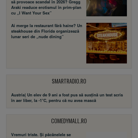
să provoace scandal în 2026? Gregg
Araki readuce erotismul în prim-plan
cu „I Want Your Sex”
Ai merge la restaurant fără haine? Un
steakhouse din Florida organizează
lunar seri de „nude dining”
SMARTRADIO.RO
Austria| Un elev de 9 ani a fost pus să susţină un test scris
în aer liber, la -1°C, pentru că nu avea mască
COMEDYMALL.RO
Vremuri triste. Şi păcănelele se