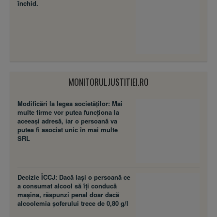
închid.
MONITORULJUSTITIEI.RO
Modificări la legea societăţilor: Mai
multe firme vor putea funcţiona la
aceeaşi adresă, iar o persoană va
putea fi asociat unic în mai multe
SRL
Decizie ÎCCJ: Dacă laşi o persoană ce
a consumat alcool să îţi conducă
maşina, răspunzi penal doar dacă
alcoolemia şoferului trece de 0,80 g/l