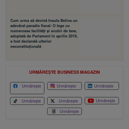
Cum urma să devină Insula Belina un
adevărat paradis fiscal: O lege cu
numeroase facilităţi şi scutiri de taxe,
adoptată de Parlament în aprilie 2019,
a fost declarată ulterior
neconstituţională
URMĂREȘTE BUSINESS MAGAZIN
Urmărește
Urmărește
Urmărește
Urmărește
Urmărește
Urmărește
Urmărește