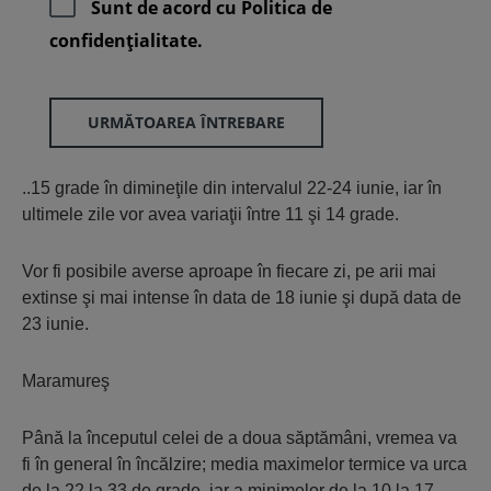
Sunt de acord cu
Politica de
confidenţialitate.
URMĂTOAREA ÎNTREBARE
..15 grade în dimineţile din intervalul 22-24 iunie, iar în
ultimele zile vor avea variaţii între 11 şi 14 grade.
Vor fi posibile averse aproape în fiecare zi, pe arii mai
extinse şi mai intense în data de 18 iunie şi după data de
23 iunie.
Maramureş
Până la începutul celei de a doua săptămâni, vremea va
fi în general în încălzire; media maximelor termice va urca
de la 22 la 33 de grade, iar a minimelor de la 10 la 17