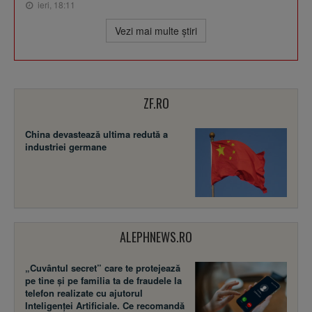
ieri, 18:11
Vezi mai multe ştiri
ZF.RO
China devastează ultima redută a
industriei germane
ALEPHNEWS.RO
„Cuvântul secret” care te protejează
pe tine și pe familia ta de fraudele la
telefon realizate cu ajutorul
Inteligenței Artificiale. Ce recomandă