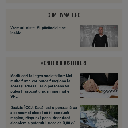
COMEDYMALL.RO
Vremuri triste. Şi păcănelele se
închid.
MONITORULJUSTITIEI.RO
Modificări la legea societăţilor: Mai
multe firme vor putea funcţiona la
aceeaşi adresă, iar o persoană va
putea fi asociat unic în mai multe
SRL
Decizie ÎCCJ: Dacă laşi o persoană ce
a consumat alcool să îţi conducă
maşina, răspunzi penal doar dacă
alcoolemia şoferului trece de 0,80 g/l