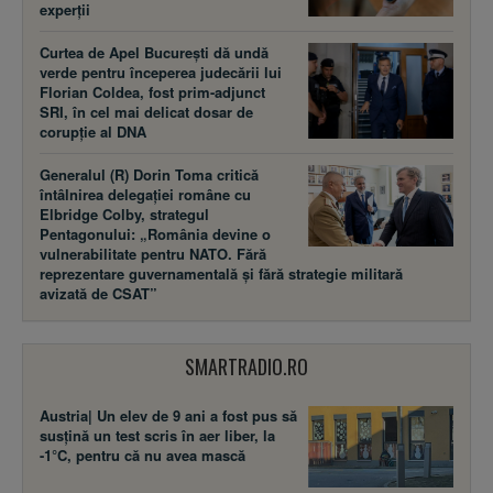
experții
Curtea de Apel București dă undă
verde pentru începerea judecării lui
Florian Coldea, fost prim-adjunct
SRI, în cel mai delicat dosar de
corupție al DNA
Generalul (R) Dorin Toma critică
întâlnirea delegației române cu
Elbridge Colby, strategul
Pentagonului: „România devine o
vulnerabilitate pentru NATO. Fără
reprezentare guvernamentală și fără strategie militară
avizată de CSAT”
SMARTRADIO.RO
Austria| Un elev de 9 ani a fost pus să
susţină un test scris în aer liber, la
-1°C, pentru că nu avea mască