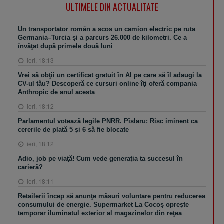
ULTIMELE DIN ACTUALITATE
Un transportator român a scos un camion electric pe ruta
Germania–Turcia şi a parcurs 26.000 de kilometri. Ce a
învăţat după primele două luni
ieri, 18:13
Vrei să obţii un certificat gratuit în AI pe care să îl adaugi la
CV-ul tău? Descoperă ce cursuri online îţi oferă compania
Anthropic de anul acesta
ieri, 18:12
Parlamentul votează legile PNRR. Pîslaru: Risc iminent ca
cererile de plată 5 şi 6 să fie blocate
ieri, 18:12
Adio, job pe viaţă! Cum vede generaţia ta succesul în
carieră?
ieri, 18:11
Retailerii încep să anunţe măsuri voluntare pentru reducerea
consumului de energie. Supermarket La Cocoş opreşte
temporar iluminatul exterior al magazinelor din reţea