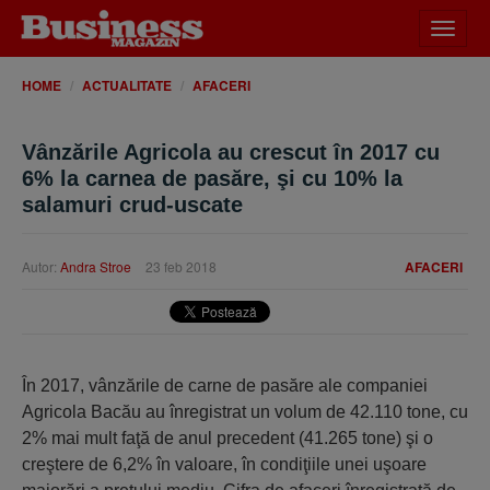
Desch
meniu
HOME
ACTUALITATE
AFACERI
Vânzările Agricola au crescut în 2017 cu
6% la carnea de pasăre, şi cu 10% la
salamuri crud-uscate
Autor:
Andra Stroe
23 feb 2018
AFACERI
În 2017, vânzările de carne de pasăre ale companiei
Agricola Bacău au înregistrat un volum de 42.110 tone, cu
2% mai mult faţă de anul precedent (41.265 tone) şi o
creştere de 6,2% în valoare, în condiţiile unei uşoare