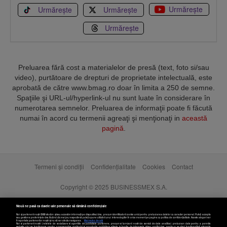
Urmărește
Urmărește
Urmărește
Urmărește
Preluarea fără cost a materialelor de presă (text, foto si/sau
video), purtătoare de drepturi de proprietate intelectuală, este
aprobată de către www.bmag.ro doar în limita a 250 de semne.
Spaţiile şi URL-ul/hyperlink-ul nu sunt luate în considerare în
numerotarea semnelor. Preluarea de informaţii poate fi făcută
numai în acord cu termenii agreaţi şi menţionaţi in
această
pagină
.
Termeni și condiții
Confidențialitate
Cookies
Contact
Copyright © 2025 BUSINESSMEX S.A.
Nouă ne pasă ca datele tale personale să rămână confidențiale
Noi și partenerii noștri
589
stocăm și/sau accesăm informații pe dispozitivul dvs., precum identificatorii cookie unici pentru prelucrarea datelor cu caracter personal. Puteți accepta
sau gestiona preferințele dvs. făcând clic mai jos, respectiv vă puteți opune utilizării unui interes legitim în orice moment pe pagina cu politica de confidențialitate. Aceste alegeri vor
fi raportate partenerilor noștri și nu vă vor afecta navigarea.
Mai multe detalii
Noi si partenerii nostri (retelele de socializare si agentiile de publicitate partenere, precum si furnizorii nostri de servicii de date analitice) prelucram date pentru a permite
website-ului sa functioneze, pentru a personaliza continutul si anunturile publicitare afisate in functie de interesele si/sau profilul dvs., pentru a va oferi functionalitati aferente