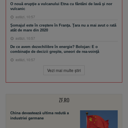
O nouă erupţie a vulcanului Etna cu fântâni de lavă şi nor
vulcanic
astăzi, 10:57
Şomajul este în creştere în Franţa. Ţara nu a mai avut o rată
atât de mare din 2020
astăzi, 10:57
De ce avem dezechilibre în energie? Bolojan: E o
combinaţie de decizii greşite, uneori de rea-voinţă
astăzi, 10:57
Vezi mai multe ştiri
ZF.RO
China devastează ultima redută a
industriei germane