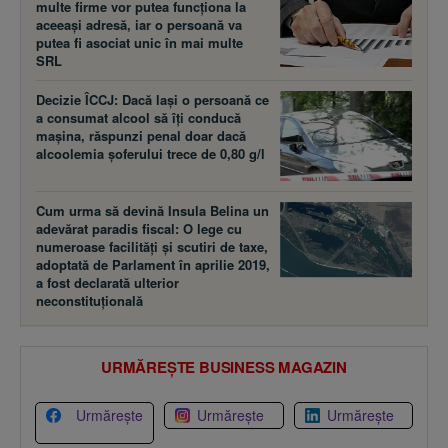
multe firme vor putea funcţiona la
aceeaşi adresă, iar o persoană va
putea fi asociat unic în mai multe
SRL
Decizie ÎCCJ: Dacă laşi o persoană ce
a consumat alcool să îţi conducă
maşina, răspunzi penal doar dacă
alcoolemia şoferului trece de 0,80 g/l
Cum urma să devină Insula Belina un
adevărat paradis fiscal: O lege cu
numeroase facilităţi şi scutiri de taxe,
adoptată de Parlament în aprilie 2019,
a fost declarată ulterior
neconstituţională
URMĂREȘTE BUSINESS MAGAZIN
Urmărește
Urmărește
Urmărește