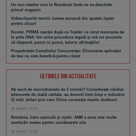
Un nou retailer vine în România! Unde se va deschide
primul magazin
Videoclipurile terorii: lumea ascunsă din spatele luptei
pentru clicuri
Kovesi, PRIMA reacţie după ce Toader i-a cerut revocarea de
la şefia DNA: Voi urma procedura legală şi mă voi prezenta
să răspund, punct cu punct, tuturor afirmaţiilor
Preşedintele Consiliului Concurenţei: Eliminarea aplicaţiei
de taxi nu este benefică pentru client
ULTIMELE DIN ACTUALITATE
Aţi auzit de microdramele de 2 minute? Considerate cândva
telenovele de slabă calitate, au devenit între timp o industrie
11 mld. dolari prin care China cucereşte marile studiouri
astăzi, 15:43
România, între caniculă şi vijelii. ANM a emis mai multe
avertizări meteo pentru următoarele zile
astăzi, 10:58