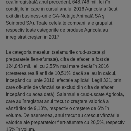
cea înregistrată anul precedent, 648,746 mil. lei (în
condiţiile în care în cursul anului 2016 Agricola a făcut
exit din business-urile GA-Nutriţie Animală SA şi
Suinprod SA). Toate celelalte companii ale grupului,
respectiv toate categoriile de produse Agricola au
înregistrat creşteri în 2017.
La categoria mezeluri (salamurile crud-uscate şi
preparatele fiert-afumate), cifra de afaceri a fost de
124,843 mil. lei, cu 2,55% mai mare decât în 2016
(cresterea reală ar fi de 10,51%, dacă se iau în calcul,
începând cu iunie 2016, efectele aplicării Legii 321, prin
care off-urile de vânzări se exclud din cifra de afaceri
începând cu acea dată). Salamurile crud-uscate Agricola,
care au înregistrat anul trecut o creştere valorică a
vânzărilor de 9,13%, respectiv o creştere de 6% în
volume. De asemenea, anul trecut au crescut vânzările
valorice ale preparatelor fiert-afumate cu 20,5%, respectiv
15% în volum.