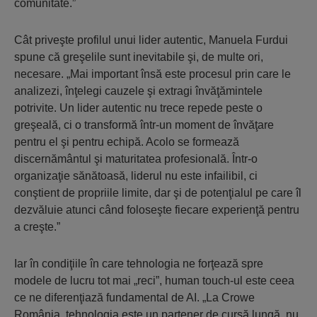
comunitate.”
Cât priveşte profilul unui lider autentic, Manuela Furdui
spune că greşelile sunt inevitabile şi, de multe ori,
necesare. „Mai important însă este procesul prin care le
analizezi, înţelegi cauzele şi extragi învăţămintele
potrivite. Un lider autentic nu trece repede peste o
greşeală, ci o transformă într-un moment de învăţare
pentru el şi pentru echipă. Acolo se formează
discernământul şi maturitatea profesională. Într-o
organizaţie sănătoasă, liderul nu este infailibil, ci
conştient de propriile limite, dar şi de potenţialul pe care îl
dezvăluie atunci când foloseşte fiecare experienţă pentru
a creşte.”
Iar în condiţiile în care tehnologia ne forţează spre
modele de lucru tot mai „reci”, human touch-ul este ceea
ce ne diferenţiază fundamental de AI. „La Crowe
România, tehnologia este un partener de cursă lungă, nu