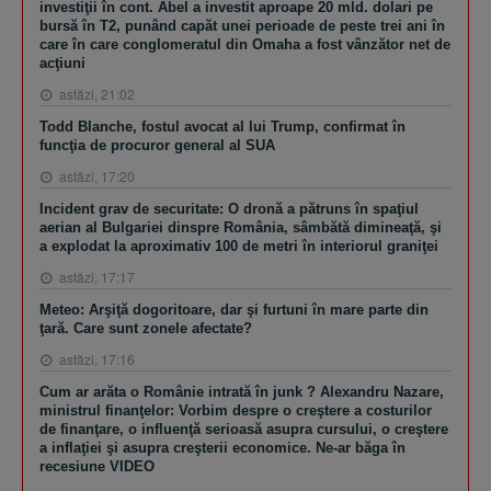
investiţii în cont. Abel a investit aproape 20 mld. dolari pe
bursă în T2, punând capăt unei perioade de peste trei ani în
care în care conglomeratul din Omaha a fost vânzător net de
acţiuni
astăzi, 21:02
Todd Blanche, fostul avocat al lui Trump, confirmat în
funcţia de procuror general al SUA
astăzi, 17:20
Incident grav de securitate: O dronă a pătruns în spaţiul
aerian al Bulgariei dinspre România, sâmbătă dimineaţă, şi
a explodat la aproximativ 100 de metri în interiorul graniţei
astăzi, 17:17
Meteo: Arşiţă dogoritoare, dar şi furtuni în mare parte din
ţară. Care sunt zonele afectate?
astăzi, 17:16
Cum ar arăta o Românie intrată în junk ? Alexandru Nazare,
ministrul finanţelor: Vorbim despre o creştere a costurilor
de finanţare, o influenţă serioasă asupra cursului, o creştere
a inflaţiei şi asupra creşterii economice. Ne-ar băga în
recesiune VIDEO