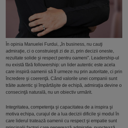
În opinia Manuelei Furdui, „în business, nu cauţi
admiraţie, ci o construieşti zi de zi, prin decizii oneste,
rezultate solide şi respect pentru oameni”. Leadership-ul
nu există fără followership: un lider autentic este acela
care inspiră oamenii să îl urmeze nu prin autoritate, ci prin
încredere şi coerenţă. Când valorile unei companii sunt
trăite autentic şi împărtăşite de echipă, admiraţia devine o
consecinţă naturală, nu un obiectiv urmărit.
Integritatea, competenţa şi capacitatea de a inspira şi
motiva echipa, curajul de a lua decizii dificile şi modul în
care liderul tratează oamenii cu respect şi empatie sunt
principalii factori care generează admiraţie, punctează