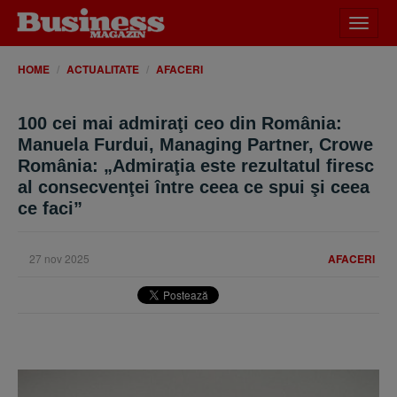
Desch
meniu
HOME
ACTUALITATE
AFACERI
100 cei mai admiraţi ceo din România:
Manuela Furdui, Managing Partner, Crowe
România: „Admiraţia este rezultatul firesc
al consecvenţei între ceea ce spui şi ceea
ce faci”
27 nov 2025
AFACERI