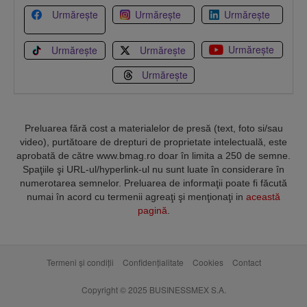
Urmărește
Urmărește
Urmărește
Urmărește
Urmărește
Urmărește
Urmărește
Preluarea fără cost a materialelor de presă (text, foto si/sau
video), purtătoare de drepturi de proprietate intelectuală, este
aprobată de către www.bmag.ro doar în limita a 250 de semne.
Spaţiile şi URL-ul/hyperlink-ul nu sunt luate în considerare în
numerotarea semnelor. Preluarea de informaţii poate fi făcută
numai în acord cu termenii agreaţi şi menţionaţi in
această
pagină
.
Termeni și condiții
Confidențialitate
Cookies
Contact
Copyright © 2025 BUSINESSMEX S.A.