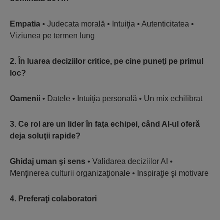
Empatia
• Judecata morală • Intuiţia • Autenticitatea •
Viziunea pe termen lung
2. În luarea deciziilor critice, pe cine puneţi pe primul
loc?
Oamenii
• Datele • Intuiţia personală • Un mix echilibrat
3. Ce rol are un lider în faţa echipei, când AI-ul oferă
deja soluţii rapide?
Ghidaj uman şi sens
• Validarea deciziilor AI •
Menţinerea culturii organizaţionale • Inspiraţie şi motivare
4. Preferaţi colaboratori