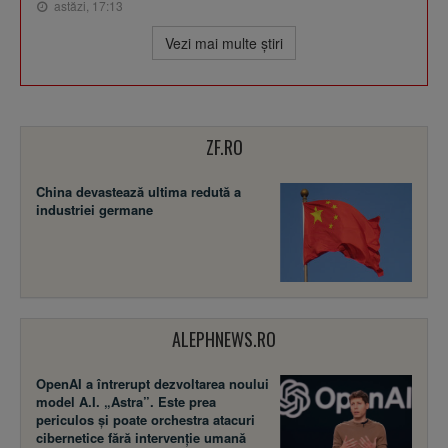
astăzi, 17:13
Vezi mai multe ştiri
ZF.RO
China devastează ultima redută a
industriei germane
ALEPHNEWS.RO
OpenAI a întrerupt dezvoltarea noului
model A.I. „Astra”. Este prea
periculos și poate orchestra atacuri
cibernetice fără intervenție umană