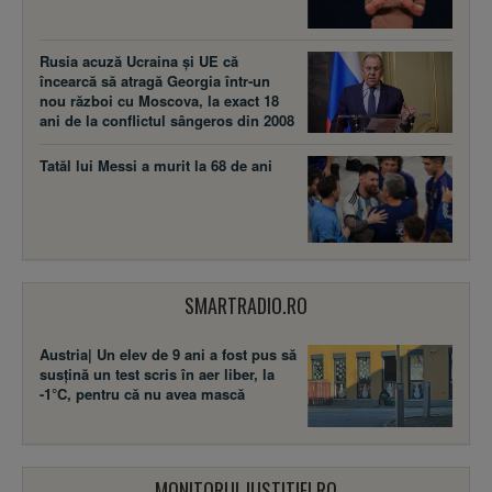
Rusia acuză Ucraina şi UE că
încearcă să atragă Georgia într-un
nou război cu Moscova, la exact 18
ani de la conflictul sângeros din 2008
Tatăl lui Messi a murit la 68 de ani
SMARTRADIO.RO
Austria| Un elev de 9 ani a fost pus să
susţină un test scris în aer liber, la
-1°C, pentru că nu avea mască
MONITORULJUSTITIEI.RO