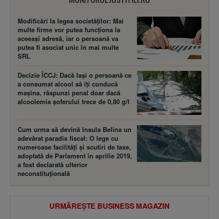
Modificări la legea societăţilor: Mai
multe firme vor putea funcţiona la
aceeaşi adresă, iar o persoană va
putea fi asociat unic în mai multe
SRL
Decizie ÎCCJ: Dacă laşi o persoană ce
a consumat alcool să îţi conducă
maşina, răspunzi penal doar dacă
alcoolemia şoferului trece de 0,80 g/l
Cum urma să devină Insula Belina un
adevărat paradis fiscal: O lege cu
numeroase facilităţi şi scutiri de taxe,
adoptată de Parlament în aprilie 2019,
a fost declarată ulterior
neconstituţională
URMĂREȘTE BUSINESS MAGAZIN