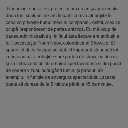
„Noi am început acest proiect acum un an şi aproximativ
două luni şi atunci ne-am împărţit cumva atribuţiile în
ceea ce priveşte bunul mers al companiei. Astfel, Alex se
ocupă preponderent de partea artistică. Eu mă ocup de
partea administrativă şi în felul ăsta fiecare are atribuţiile
lui“, povesteşte Florin Neby, cofondator al ShowUp. El
spune că de la început au stabilit împreună să aducă tot
ce înseamnă acrobaţiile spre partea de show, nu de circ,
şi să îmbrace totul într-o haină spectaculoasă şi din punct
de vedere vizual, adăugând lumini şi panouri de
exemplu. În funcţie de anvergura spectacolului, acesta
poate să dureze de la 5 minute până la 45 de minute.