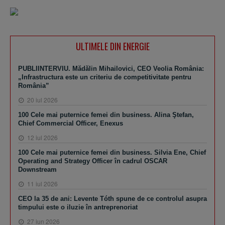
ULTIMELE DIN ENERGIE
PUBLIINTERVIU. Mădălin Mihailovici, CEO Veolia România:
„Infrastructura este un criteriu de competitivitate pentru
România”
20 iul 2026
100 Cele mai puternice femei din business. Alina Ştefan,
Chief Commercial Officer, Enexus
12 iul 2026
100 Cele mai puternice femei din business. Silvia Ene, Chief
Operating and Strategy Officer în cadrul OSCAR
Downstream
11 iul 2026
CEO la 35 de ani: Levente Tóth spune de ce controlul asupra
timpului este o iluzie în antreprenoriat
27 iun 2026