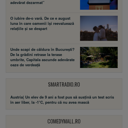
adevărat dezarmat”
O iubire de-o vară. De ce e august
luna în care oamenii își reevaluează
relațiile și se despart
Unde scapi de căldura în București?
De la grădini retrase la terase
umbrite, Capitala ascunde adevărate
oaze de verdeață
SMARTRADIO.RO
Austria| Un elev de 9 ani a fost pus să susţină un test scris
în aer liber, la -1°C, pentru că nu avea mască
COMEDYMALL.RO