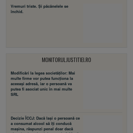
Vremuri triste. Şi păcănelele se
închid.
MONITORULJUSTITIEI.RO
Modificări la legea societăţilor: Mai
multe firme vor putea funcţiona la
aceeaşi adresă, iar o persoană va
putea fi asociat unic în mai multe
SRL
Decizie ÎCCJ: Dacă laşi o persoană ce
a consumat alcool să îţi conducă
maşina, răspunzi penal doar dacă