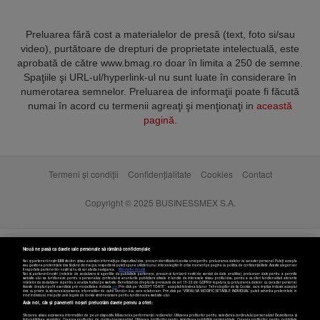
Preluarea fără cost a materialelor de presă (text, foto si/sau
video), purtătoare de drepturi de proprietate intelectuală, este
aprobată de către www.bmag.ro doar în limita a 250 de semne.
Spaţiile şi URL-ul/hyperlink-ul nu sunt luate în considerare în
numerotarea semnelor. Preluarea de informaţii poate fi făcută
numai în acord cu termenii agreaţi şi menţionaţi in
această
pagină
.
Termeni și condiții
Confidențialitate
Cookies
Contact
Copyright © 2025 BUSINESSMEX S.A.
Nouă ne pasă ca datele tale personale să rămână confidențiale
Noi și partenerii noștri
589
stocăm și/sau accesăm informații pe dispozitivul dvs., precum identificatorii cookie unici pentru prelucrarea datelor cu caracter personal. Puteți accepta
sau gestiona preferințele dvs. făcând clic mai jos, respectiv vă puteți opune utilizării unui interes legitim în orice moment pe pagina cu politica de confidențialitate. Aceste alegeri vor
fi raportate partenerilor noștri și nu vă vor afecta navigarea.
Mai multe detalii
Noi si partenerii nostri (retelele de socializare si agentiile de publicitate partenere, precum si furnizorii nostri de servicii de date analitice) prelucram date pentru a permite
website-ului sa functioneze, pentru a personaliza continutul si anunturile publicitare afisate in functie de interesele si/sau profilul dvs., pentru a va oferi functionalitati aferente
retelelor de socializare si pentru a analiza traficul pe website. Beneficiati de drepturile prevazute de art. 15-22 din GDPR in legatura cu prelucrarea datelor cu caracter personal.
Aceste drepturi pot fi exercitate prin modalitatea indicata
aici
. Prin click pe “ACCEPT TOATE”, acceptati folosirea tuturor Tehnologiilor de tip Cookie, care implica inclusiv acceptul
dvs. cu privire la stocarea/accesarea informatiilor de catre Vendor-ii cu care colaboram. Prin click pe “VREAU SA MODIFIC SETARILE INDIVIDUAL” puteti schimba preferintele in
mod individual, mai putin cele legate de cookie strict necesare pentru functionarea website-ului.
Atât noi, cât și partenerii noștri prelucrăm datele pentru a oferi:
Stocarea și/sau accesarea informațiilor de pe un dispozitiv. Măsurarea performanței reclamelor. Utilizarea profilurilor pentru selectarea conținutului personalizat. Dezvoltarea și
îmbunătățirea serviciilor. Crearea profilurilor de conținut personalizat. Utilizarea profilurilor pentru selectarea publicității personalizate. Crearea profilurilor pentru publicitate