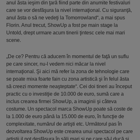
anul ăsta ieşim din ţară fiind parte din anumite festivaluri
care se vor desfăşura la nivel internaţional. Cu siguranţă,
anul ăsta o să ne vedeţi la Tomorrowland“, a mai spus
Florin. Anul trecut, ShowUp a fost pe main stage la
Untold, drept urmare acum tinerii ţintesc cele mai mari
scene.
„De ce? Pentru că aducem în momentul de faţă un suflu
pe care sincer, nu-l vedem nici măcar la nivel
internaţional. Şi aici mă refer la zona de tehnologie care
se poate mixa foarte fain cu zona artistică şi în felul ăsta
să creezi momente neaşteptate“. Cei doi tineri au început
practic cu o investiţie de 10.000 de euro, sumă care a
inclus crearea firmei ShowUp, a imaginii şi câteva
costume. Un spectacol marca ShowUp poate să coste de
la 1.000 de euro până la 15.000 de euro, în funcţie de
complexitate, numărul de artişti etc. Următorul pas în
dezvoltarea ShowUp este crearea unui spectacol pe care
artiştii il pot desfăşura în săli mari şi pe care să-l ducă şi