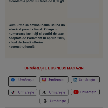
alcoolemia şoferului trece de 0,80 g/l
Cum urma să devină Insula Belina un
adevărat paradis fiscal: O lege cu
numeroase facilităţi şi scutiri de taxe,
adoptată de Parlament în aprilie 2019,
a fost declarată ulterior
neconstituţională
URMĂREȘTE BUSINESS MAGAZIN
Urmărește
Urmărește
Urmărește
Urmărește
Urmărește
Urmărește
Urmărește