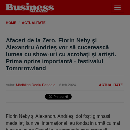
Desch
meniu
HOME
ACTUALITATE
Afaceri de la Zero. Florin Neby şi
Alexandru Andrieş vor să cucerească
lumea cu show-uri cu acrobaţi şi artişti.
Prima oprire importantă - festivalul
Tomorrowland
Autor:
Mădălina Dediu Panaete
6 feb 2024
ACTUALITATE
Florin Neby şi Alexandru Andrieş, doi foşti gimnaşti
medaliaţi la nivel internaţional, au fondat în urmă cu mai