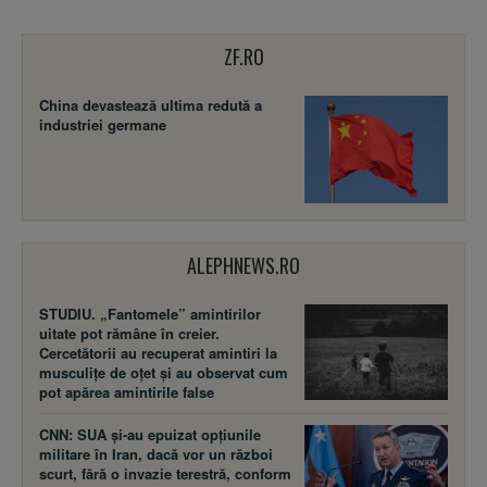
ZF.RO
China devastează ultima redută a
industriei germane
ALEPHNEWS.RO
STUDIU. „Fantomele” amintirilor
uitate pot rămâne în creier.
Cercetătorii au recuperat amintiri la
musculițe de oțet și au observat cum
pot apărea amintirile false
CNN: SUA şi-au epuizat opțiunile
militare în Iran, dacă vor un război
scurt, fără o invazie terestră, conform