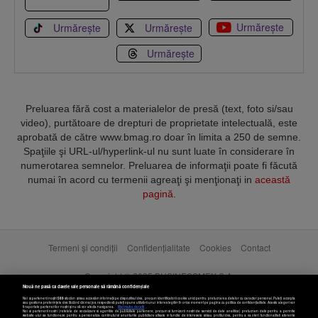
Urmărește
Urmărește
Urmărește
Urmărește
Preluarea fără cost a materialelor de presă (text, foto si/sau
video), purtătoare de drepturi de proprietate intelectuală, este
aprobată de către www.bmag.ro doar în limita a 250 de semne.
Spaţiile şi URL-ul/hyperlink-ul nu sunt luate în considerare în
numerotarea semnelor. Preluarea de informaţii poate fi făcută
numai în acord cu termenii agreaţi şi menţionaţi in
această
pagină
.
Termeni și condiții
Confidențialitate
Cookies
Contact
Copyright © 2025 BUSINESSMEX S.A.
Nouă ne pasă ca datele tale personale să rămână confidențiale
Noi și partenerii noștri
589
stocăm și/sau accesăm informații pe dispozitivul dvs., precum identificatorii cookie unici pentru prelucrarea datelor cu caracter personal. Puteți accepta
sau gestiona preferințele dvs. făcând clic mai jos, respectiv vă puteți opune utilizării unui interes legitim în orice moment pe pagina cu politica de confidențialitate. Aceste alegeri vor
fi raportate partenerilor noștri și nu vă vor afecta navigarea.
Mai multe detalii
Noi si partenerii nostri (retelele de socializare si agentiile de publicitate partenere, precum si furnizorii nostri de servicii de date analitice) prelucram date pentru a permite
website-ului sa functioneze, pentru a personaliza continutul si anunturile publicitare afisate in functie de interesele si/sau profilul dvs., pentru a va oferi functionalitati aferente