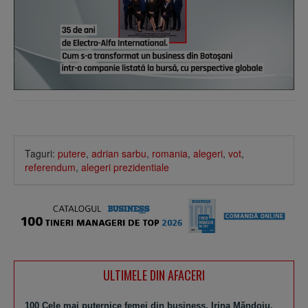
Taguri:
putere
,
adrian sarbu
,
romania
,
alegeri
,
vot
,
referendum
,
alegeri prezidentiale
ULTIMELE DIN AFACERI
100 Cele mai puternice femei din business. Irina Măndoiu,