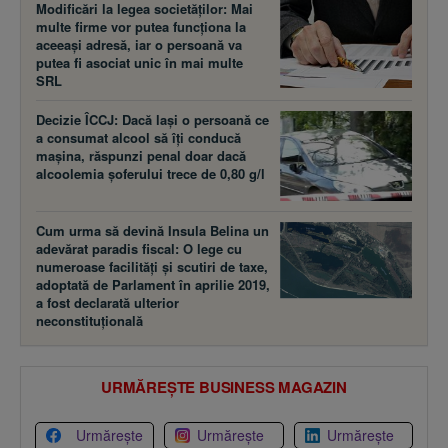
Modificări la legea societăţilor: Mai
multe firme vor putea funcţiona la
aceeaşi adresă, iar o persoană va
putea fi asociat unic în mai multe
SRL
Decizie ÎCCJ: Dacă laşi o persoană ce
a consumat alcool să îţi conducă
maşina, răspunzi penal doar dacă
alcoolemia şoferului trece de 0,80 g/l
Cum urma să devină Insula Belina un
adevărat paradis fiscal: O lege cu
numeroase facilităţi şi scutiri de taxe,
adoptată de Parlament în aprilie 2019,
a fost declarată ulterior
neconstituţională
URMĂREȘTE BUSINESS MAGAZIN
Urmărește
Urmărește
Urmărește