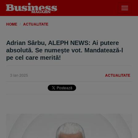
Desch
meniu
HOME
ACTUALITATE
Adrian Sârbu, ALEPH NEWS: Ai putere
absolută. Se numeşte vot. Mandatează-l
pe cel care merită!
3 ian 2025
ACTUALITATE